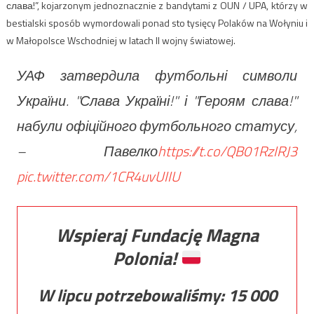
слава!”, kojarzonym jednoznacznie z bandytami z OUN / UPA, którzy w
bestialski sposób wymordowali ponad sto tysięcy Polaków na Wołyniu i
w Małopolsce Wschodniej w latach II wojny światowej.
УАФ затвердила футбольні символи
України. "Слава Україні!" і "Героям слава!"
набули офіційного футбольного статусу,
– Павелко
https://t.co/QB01RzIRJ3
pic.twitter.com/1CR4uvUIIU
Wspieraj Fundację Magna
Polonia!
W lipcu potrzebowaliśmy:
15 000