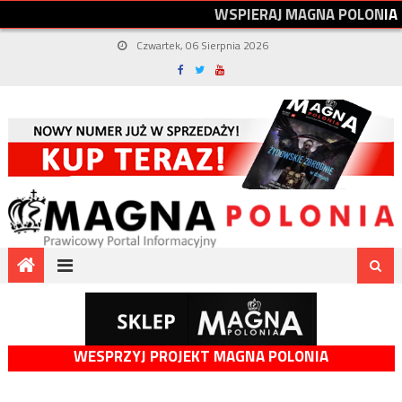
W
S
P
I
E
R
A
J
M
A
G
N
A
P
O
L
O
N
I
A
Czwartek, 06 Sierpnia 2026
WESPRZYJ PROJEKT MAGNA POLONIA