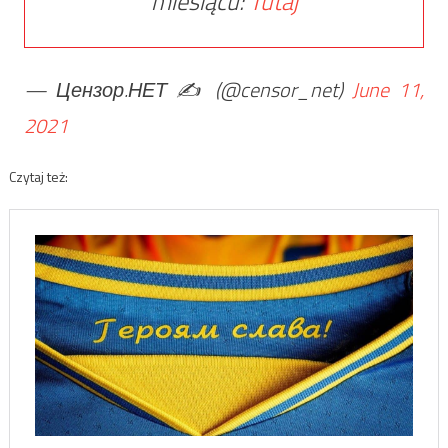
miesiącu:
Tutaj
— Цензор.НЕТ ✍️ (@censor_net)
June 11,
2021
Czytaj też: