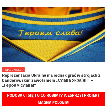
WIADOMOŚCI
Reprezentacja Ukrainy ma jednak grać w strojach z
banderowskim zawołaniem „Слава Україні!” –
„Героям слава!”
PODOBA CI SIĘ TO CO ROBIMY? WESPRZYJ PROJEKT
MAGNA POLONIA!