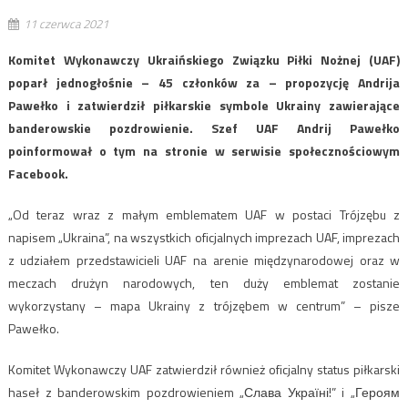
11 czerwca 2021
Komitet Wykonawczy Ukraińskiego Związku Piłki Nożnej (UAF)
poparł jednogłośnie – 45 członków za – propozycję Andrija
Pawełko i zatwierdził piłkarskie symbole Ukrainy zawierające
banderowskie pozdrowienie. Szef UAF Andrij Pawełko
poinformował o tym na stronie w serwisie społecznościowym
Facebook.
„Od teraz wraz z małym emblematem UAF w postaci Trójzębu z
napisem „Ukraina”, na wszystkich oficjalnych imprezach UAF, imprezach
z udziałem przedstawicieli UAF na arenie międzynarodowej oraz w
meczach drużyn narodowych, ten duży emblemat zostanie
wykorzystany – mapa Ukrainy z trójzębem w centrum” – pisze
Pawełko.
Komitet Wykonawczy UAF zatwierdził również oficjalny status piłkarski
haseł z banderowskim pozdrowieniem „Слава Україні!” i „Героям