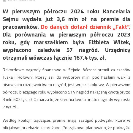
W pierwszym półroczu 2024 roku Kancelaria
Sejmu wydała już 3,6 mln zł na premie dla
pracowników.
Do danych dotarł dziennik „Fakt”.
Dla porównania w pierwszym półroczu 2023
roku, gdy marszałkiem była Elżbieta Witek,
wypłacono zaledwie 57 nagród. Urzędnicy
otrzymali wówczas łącznie 167,4 tys. zł.
Rekordowe nagrody finansowe w Sejmie. Wzrost premii za czasów
Tuska i Hołowni, którzy szli do wyborów m.in. pod hasłami walki z
pisowskim rozdawnictwem nagród, jest wręcz skokowy. W pierwszym
półroczu bieżącego roku wypłacono 514 nagród na łączną kwotę brutto
3 mln 602 tys. zł. Oznacza to, że średnia kwota brutto nagrody wyniosła
7 tys. zł.
Według koalicji rządzącej, premie mają zastąpić podwyżki, które w
oficjalnym przekazie zamrożono. Początkowo planowano, że podwyżki