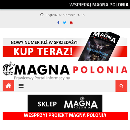
W
S
P
I
E
R
A
J
M
A
G
N
A
P
O
L
O
N
I
A
Piątek, 07 Sierpnia 2026
WESPRZYJ PROJEKT MAGNA POLONIA