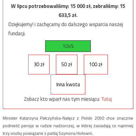
W lipcu potrzebowaliśmy:
15 000
zł, zebraliśmy:
15
633,5
zł.
Dziękujemy! i zachęcamy do dalszego wsparcia naszej
fundacji.
104%
30 zł
50 zł
100 zł
Inna kwota
Zobacz kto wparł nas tym miesiącu:
Tutaj
Minister Katarzyna Pałczyńska-Nałęcz z Polski 2050 chce znacznie
podnieść pensje w radzie nadzorczej, w której zasiadają co najmniej
trzy osoby powiązane z partią Szymona Hołowni.