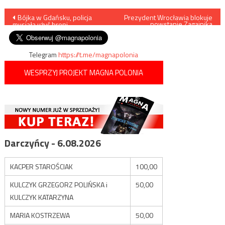
Nawigacja
Bójka w Gdańsku, policja
Prezydent Wrocławia blokuje
powstanie Zagajnika
musiała użyć broni
Katyńskiego
wpisu
Telegram
https://t.me/magnapolonia
WESPRZYJ PROJEKT MAGNA POLONIA
Darczyńcy - 6.08.2026
KACPER STAROŚCIAK
100,00
KULCZYK GRZEGORZ POLIŃSKA i
50,00
KULCZYK KATARZYNA
MARIA KOSTRZEWA
50,00