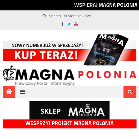
W
S
P
I
E
R
A
J
M
A
G
N
A
P
O
L
O
N
I
A
Sobota, 08 Sierpnia 2026
WESPRZYJ PROJEKT MAGNA POLONIA