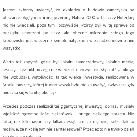
Jestem skłonny uwierzyć, że ekolodzy o budowie zamczyska na
obszarze objętym ochroną przyrody Natura 2000 w Puszczy Noteckiej
nic nie wiedzieli, poza tymi, oczywiście, którzy byli w tę sprawę od
początku umoczeni po uszy, ale obecne milczenie całego tego
środowiska jest więcej niż symptomatyczne i w zasadzie mówi o nim
wszystko.
Warto też zapytać, gdzie byli lokalni samorządowcy, lokalne media,
leśnicy… Też nikt niczego nie wiedział, o niczym nie słyszał? U nikogo
nie wzbudziła wątpliwości ta tak wielka inwestycja, realizowana w
środku puszczy, której trudno wszak było nie zauważyć, zwłaszcza gdy
mieszka się w tamtej okolicy?
Przecież podczas realizacji tej gigantycznej inwestycji do lasu musiały
wjeżdżać ogromne ilości ciężarówek i innego ciężkiego sprzętu. Nie
kilka, nie kilkanaście czy kilkadziesiąt, ale co najmniej setki. Jak to
możliwe, że nikt się tym nie zainteresował? Przecież to nie trwało dzień
czy dwa, ale całe lata.