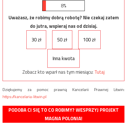
8%
Uważasz, że robimy dobrą robotę? Nie czekaj zatem
do jutra, wspieraj nas od dzisiaj.
30 zł
50 zł
100 zł
Inna kwota
Zobacz kto wparł nas tym miesiącu:
Tutaj
Dziękujemy za pomoc prawną Kancelarii Prawnej Litwin:
https://kancelaria-litwin.pl
PODOBA CI SIĘ TO CO ROBIMY? WESPRZYJ PROJEKT
MAGNA POLONIA!