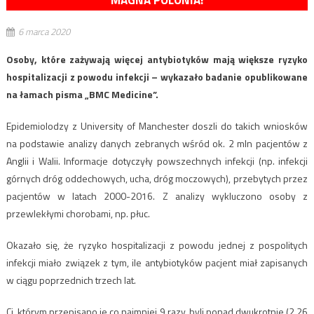
MAGNA POLONIA!
6 marca 2020
Osoby, które zażywają więcej antybiotyków mają większe ryzyko
hospitalizacji z powodu infekcji – wykazało badanie opublikowane
na łamach pisma „BMC Medicine”.
Epidemiolodzy z University of Manchester doszli do takich wniosków
na podstawie analizy danych zebranych wśród ok. 2 mln pacjentów z
Anglii i Walii. Informacje dotyczyły powszechnych infekcji (np. infekcji
górnych dróg oddechowych, ucha, dróg moczowych), przebytych przez
pacjentów w latach 2000-2016. Z analizy wykluczono osoby z
przewlekłymi chorobami, np. płuc.
Okazało się, że ryzyko hospitalizacji z powodu jednej z pospolitych
infekcji miało związek z tym, ile antybiotyków pacjent miał zapisanych
w ciągu poprzednich trzech lat.
Ci, którym przepisano je co najmniej 9 razy, byli ponad dwukrotnie (2,26