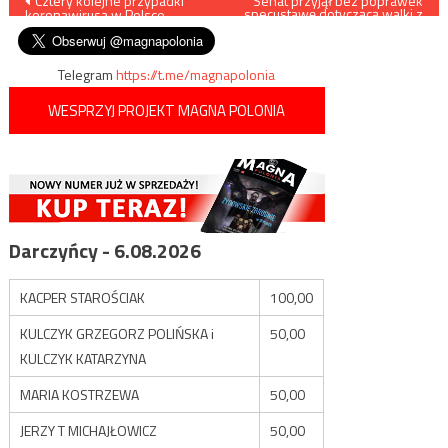
Nawigacja
Cztery kolejne przypadki
Senat przyjął bez poprawek
specustawę dotyczącą walki z
koronawirusa w Polsce
koronawirusem
wpisu
Telegram
https://t.me/magnapolonia
WESPRZYJ PROJEKT MAGNA POLONIA
Darczyńcy - 6.08.2026
KACPER STAROŚCIAK
100,00
KULCZYK GRZEGORZ POLIŃSKA i
50,00
KULCZYK KATARZYNA
MARIA KOSTRZEWA
50,00
JERZY T MICHAJŁOWICZ
50,00