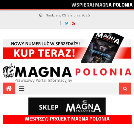
W
S
P
I
E
R
A
J
M
A
G
N
A
P
O
L
O
N
I
A
Niedziela, 09 Sierpnia 2026
WESPRZYJ PROJEKT MAGNA POLONIA