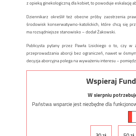
z opieką ginekologiczną dla kobiet, to powoduje eskalację a
Dziennikarz określił też obecne próby zaostrzenia praw
środowisk konserwatywno-katolickich, które chcą się prz
ma rozsądniejsze stanowisko – dodał Żakowski.
Publicysta pytany przez Pawła Lisickiego o to, czy 
przeprowadzania aborcji bez ograniczeń, nawet w ósmym c
decyzja aborcyjna polega na wyważeniu interesu – pomiędzy
Wspieraj Fund
W sierpniu potrzebu
Państwa wsparcie jest niezbędne dla funkcjonow
30 zł
50 zł