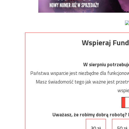
Wspieraj Fund
W sierpniu potrzebu
Państwa wsparcie jest niezbędne dla funkcjonow
Masz świadomość tego jak ważne jest przetrw
wspie
Uważasz, że robimy dobrą robotę? Ni
30 zł
50 zł