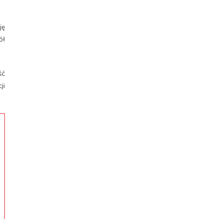
ję
ół
ść
ji