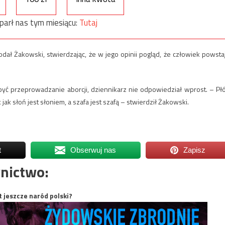
parł nas tym miesiącu:
Tutaj
dał Żakowski, stwierdzając, że w jego opinii pogląd, że człowiek powsta
yć przeprowadzanie aborcji, dziennikarz nie odpowiedział wprost. – Pł
 jak słoń jest słoniem, a szafa jest szafą – stwierdził Żakowski.
t
Obserwuj nas
Zapisz
nictwo:
t jeszcze naród polski?