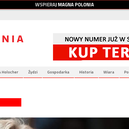
W
S
P
I
E
R
A
J
M
A
G
N
A
P
O
L
O
N
I
A
& Holocher
Żydzi
Gospodarka
Historia
Wiara
Po