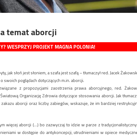
a temat aborcji
MY? WESPRZYJ PROJEKT MAGNA POLONIA!
ty, jak słoń jest słoniem, a szafa jest szafą – tłumaczył red. Jacek Żakowsk
o swoich poglądach dotyczących m.in. aborcji.
 związane z propozycjami zaostrzenia prawa aborcyjnego, red. Żakow
Światową Organizację Zdrowia dotyczące stosowania aborcji. Jak tłumacz
akazu aborcji oraz liczby zabiegów, wskazuje, że im bardziej restrykcyj
ym więcej aborcji (…) bo zazwyczaj to idzie w parze z tradycjonalistyczn
nieniami w dostępie do antykoncepcji, utrudnieniami w opiece medyczne