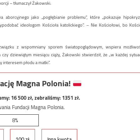
borcji – tłumaczył Żakowski.
a aborcyjnego jako „pogłębianie problemu”, które „pokazuje hipokryz
ypodobać ideologom Kościoła katolickiego”. – Nie Kościołowi, bo Kości
w związku z wspomniany sporem światopoglądowym, wspiera możliwo
zy dziewiątym miesiącu ciąży, Żakowski stwierdził, że „w każdej sytuac
 interesem płodu a matki”.
ację Magna Polonia!
jemy:
16 500
zł, zebraliśmy:
1351
zł.
ania Fundacji Magna Polonia.
8%
100 zł
Inna kwota