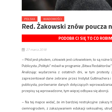
POLSKA
WIADOMOŚCI
Red. Żakowski znów poucza n
PODOBA CI SIĘ TO CO ROBI
27 marca 2018
– Płód jest płodem, człowiek jest człowiekiem, to są rożne by
Publicysta „Polityki” mówił w programie „Bitwa Redaktorów” 
Analizując wydarzenia z ostatnich dni, w tym protesty
zaprezentował dane zebrane przez Instytut Guttmachera i 
publicysta, porównanie danych dotyczących wprowadzania z
przepisy są wprowadzone, tym więcej odbywa się aborcji.
– Na tej mapce widać, że im bardziej restrykcyjne zakazy t
ciemnogrodem, z zakazywaniem edukacji seksualnej, utrud