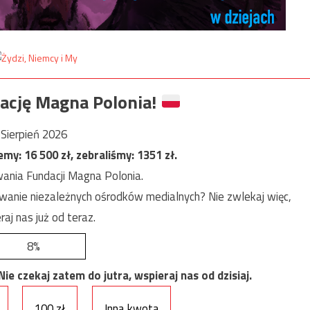
ację Magna Polonia!
Sierpień 2026
jemy:
16 500
zł, zebraliśmy:
1351
zł.
ania Fundacji Magna Polonia.
anie niezależnych ośrodków medialnych? Nie zwlekaj więc,
raj nas już od teraz.
8%
e czekaj zatem do jutra, wspieraj nas od dzisiaj.
100 zł
Inna kwota