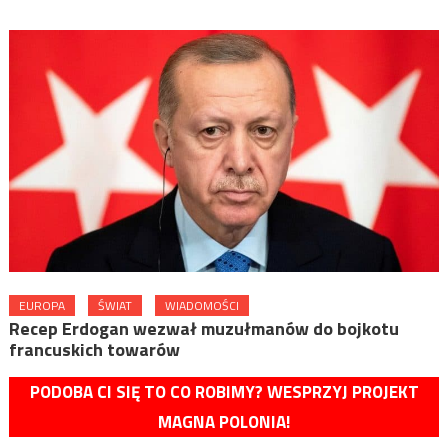
EUROPA
ŚWIAT
WIADOMOŚCI
Recep Erdogan wezwał muzułmanów do bojkotu
francuskich towarów
PODOBA CI SIĘ TO CO ROBIMY? WESPRZYJ PROJEKT
MAGNA POLONIA!