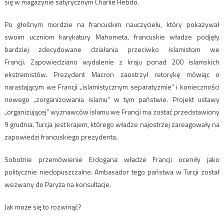
się w magazynie satyrycznym Charlie Hebdo.
Po głośnym mordzie na francuskim nauczycielu, który pokazywał
swoim uczniom karykatury Mahometa, francuskie władze podjęły
bardziej zdecydowane działania przeciwko islamistom we
Francji. Zapowiedziano wydalenie z kraju ponad 200 islamskich
ekstremistów. Prezydent Macron zaostrzył retorykę mówiąc o
narastającym we Francji „islamistycznym separatyzmie” i konieczności
nowego „zorganizowania islamu” w tym państwie. Projekt ustawy
„organizującej” wyznawców islamu we Francji ma zostać przedstawiony
9 grudnia. Turcja jest krajem, którego władze najostrzej zareagowały na
zapowiedzi francuskiego prezydenta.
Sobotnie przemówienie Erdogana władze Francji oceniły jako
politycznie niedopuszczalne. Ambasador tego państwa w Turcji został
wezwany do Paryża na konsultacje.
Jak może się to rozwinąć?