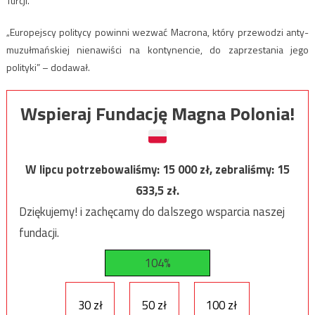
Turcji.
„Europejscy politycy powinni wezwać Macrona, który przewodzi anty-
muzułmańskiej nienawiści na kontynencie, do zaprzestania jego
polityki” – dodawał.
Wspieraj Fundację Magna Polonia!
W lipcu potrzebowaliśmy:
15 000
zł, zebraliśmy:
15
633,5
zł.
Dziękujemy! i zachęcamy do dalszego wsparcia naszej
fundacji.
104%
30 zł
50 zł
100 zł