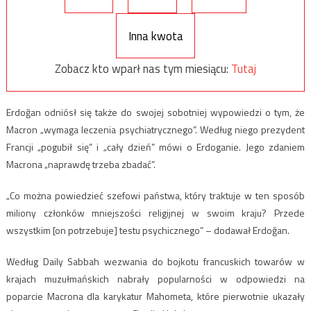
Inna kwota
Zobacz kto wparł nas tym miesiącu:
Tutaj
Erdoğan odniósł się także do swojej sobotniej wypowiedzi o tym, że
Macron „wymaga leczenia psychiatrycznego”. Według niego prezydent
Francji „pogubił się” i „cały dzień” mówi o Erdoganie. Jego zdaniem
Macrona „naprawdę trzeba zbadać”.
„Co można powiedzieć szefowi państwa, który traktuje w ten sposób
miliony członków mniejszości religijnej w swoim kraju? Przede
wszystkim [on potrzebuje] testu psychicznego” – dodawał Erdoğan.
Według Daily Sabbah wezwania do bojkotu francuskich towarów w
krajach muzułmańskich nabrały popularności w odpowiedzi na
poparcie Macrona dla karykatur Mahometa, które pierwotnie ukazały