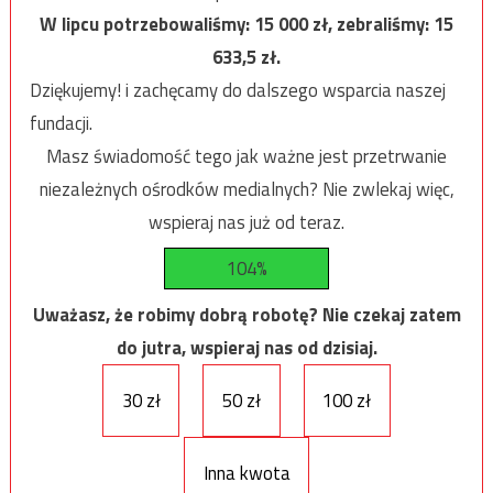
W lipcu potrzebowaliśmy:
15 000
zł, zebraliśmy:
15
633,5
zł.
Dziękujemy! i zachęcamy do dalszego wsparcia naszej
fundacji.
Masz świadomość tego jak ważne jest przetrwanie
niezależnych ośrodków medialnych? Nie zwlekaj więc,
wspieraj nas już od teraz.
104%
Uważasz, że robimy dobrą robotę? Nie czekaj zatem
do jutra, wspieraj nas od dzisiaj.
30 zł
50 zł
100 zł
Inna kwota