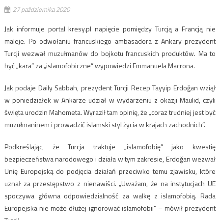
27 października 2020
Jak informuje portal kresy.pl napięcie pomiędzy Turcją a Francją nie
maleje. Po odwołaniu francuskiego ambasadora z Ankary prezydent
Turcji wezwał muzułmanów do bojkotu francuskich produktów. Ma to
być „kara” za „islamofobiczne” wypowiedzi Emmanuela Macrona.
Jak podaje Daily Sabbah, prezydent Turcji Recep Tayyip Erdoğan wziął
w poniedziałek w Ankarze udział w wydarzeniu z okazji Maulid, czyli
święta urodzin Mahometa. Wyraził tam opinię, że „coraz trudniej jest być
muzułmaninem i prowadzić islamski styl życia w krajach zachodnich”.
Podkreślając, że Turcja traktuje „islamofobię” jako kwestię
bezpieczeństwa narodowego i działa w tym zakresie, Erdoğan wezwał
Unię Europejską do podjęcia działań przeciwko temu zjawisku, które
uznał za przestępstwo z nienawiści. „Uważam, że na instytucjach UE
spoczywa główna odpowiedzialność za walkę z islamofobią. Rada
Europejska nie może dłużej ignorować islamofobii” – mówił prezydent