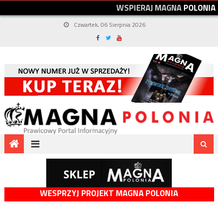
W
S
P
I
E
R
A
J
M
A
G
N
A
P
O
L
O
N
I
A
Czwartek, 06 Sierpnia 2026
WESPRZYJ PROJEKT MAGNA POLONIA