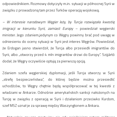
odpowiednikiem. Rozmowy dotyczyły m.in. sytuacji w północnej Syrii w
związku z prowadzoną tam przez Turków operacją wojskową.
– W interesie narodowym Węgier leży, by Turcja rozwiązała kwestię
imigracji w kierunku Syrii, zamiast Europy –
powiedział węgierski
minister. Jego zdaniem,jedynym co Węgry powinny brać pod uwagę w
odniesieniu do oceny sytuacji w Syrii jest interes Węgrów. Powiedział,
że Erdogan jasno stwierdził, że Turcja albo przesiedli imigrantów do
Syrii, albo „otworzy przed 4 mln imigrantów drzwi do Europy”. Szijjártó
dodał, że Węgry oczywiście optują za pierwszą opcją.
Zdaniem szefa węgierskiej dyplomacji, jeśli Turcja utworzy w Syrii
„strefę bezpieczeństwa”, do której będzie można przesiedlić
uchodźców, to Węgry chętnie będą współpracować w tej kwestii z
władzami w Ankarze. Odnośnie amerykańskich sankcji nałożonych na
Turcję w związku z operacją w Syrii i działaniom przeciwko Kurdom,
szef MSZ uznał je za sprawę między Waszyngtonem a Ankara.