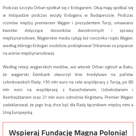
Podczas szczytu Orban spotkał się z Erdoganem. Obaj mają spotkać się
w listopadzie podczas wizyty Erdogana w Budapeszcie. Podczas
rozmów między premierem Węgier i prezydentem Turcji, omawiano
kwestie dotyczące stosunków dwustronnych i sprawy
międzynarodowe. Węgierskie media cytują też rzecznika rządu Węgier,
według którego Erdogan osobiście podziękował Orbanowi za poparcie
na arenie międzynarodowej.
Według relacji węgierskich mediów, we wtorek Orban ogłosił w Baku,
że węgierski Eximbank otworzył linie kredytowe na państw
członkowskich Rady: 195 mln euro na cele współpracy z Turcją, po 80
mln euro na współpracę z Kazachstanem, Uzbekistanem i
Azerbejdżanem oraz 27 mln euro odnośnie Kirgistanu. Premier Węgier
zadeklarował, że jego kraj chce być dla Rady łącznikiem między nimi a
Unią Europejską
Wspieraj Fundację Magna Polonia!