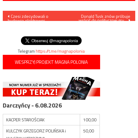
Nawigacja
Czesi zdecydowali o
Donald Tusk znów próbuje
wrócić do politycznej gry…
budowie elektrowni
wpisu
jądrowych, nawet gdyby
wiązało się to z złamaniem
prawa unijnego
Telegram
https://t.me/magnapolonia
WESPRZYJ PROJEKT MAGNA POLONIA
Darczyńcy - 6.08.2026
KACPER STAROŚCIAK
100,00
KULCZYK GRZEGORZ POLIŃSKA i
50,00