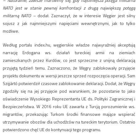
– Naturalnie, zawsze martwimy się, gdy najsilniejsza potęga militarna
NATO jest w stanie pewnej konfrontacji z drugą największą potęgą
militarną NATO –
dodał. Zaznaczył, że w interesie Węgier jest silny
sojusz z jak najmniejszymi napięciami wewnętrznymi, jak to tylko
możliwe.
Według portalu index.hu, węgierskie władze najwyraźniej akceptują
narrację Erdogana ws. działań tureckiej armii na ziemiach
zamieszkanych przez Kurdów, co jest sprzeczne z unijną deklaracją
przyjętą tydzień temu. Zaznaczono, że Węgry zablokowały przyjęcie
projektu dokumentu w wersji jeszcze sprzed rozpoczęcia operacji. Sam
Szijjártó potwierdził czasowe zablokowanie deklaracji. Dodał, że Węgry
zgodziły się na jej przyjęcie pod warunkiem, że pozostanie to jako
oświadczenie Wysokiego Reprezentanta UE ds. Polityki Zagranicznej i
Bezpieczeństwa. W 2016 roku UE zawarła z Turcją porozumienie ws.
migrantów, przekazując Turkom środki finansowe mające wspierać
utrzymywanie obozów dla uchodźców na tureckim terytorium. Ostatnio
potwierdzono chęć UE do kontynuacji tego programu.