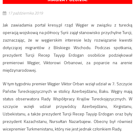
17 października 2019
Jak zawiadamia portal kresy.pl rząd Węgier w związku z turecką
operacją wojskową na północy Syrii zajął stanowisko przychylne Turcji,
zaznaczając, że w węgierskim interesie leży rozwiązanie kwestii
dotyczącej migrantów z Bliskiego Wschodu. Podczas spotkania,
prezydent Turcji Recep Tayyip Erdogan osobiście podziękował
premierowi Węgier, Viktorowi Orbanowi, za poparcie na arenie
międzynarodowej.
W tym tygodniu premier Węgier Viktor Orban wziął udział w 7. Szczycie
Państw Tureckojęzycznych w stolicy Azerbejdżanu, Baku. Węgry mają
status obserwatora Rady Współpracy Krajów Tureckojęzycznych. W
szczycie wzięli udział przywódcy Azerbejdżanu, Kirgistanu,
Uzbekistanu, a także prezydent Turcji Recep Tayyip Erdogan oraz były
prezydent Kazachstanu, Nursułtan Nazarbajew. Obecny był również
wicepremier Turkmenistanu, który nie jest jednak członkiem Rady.