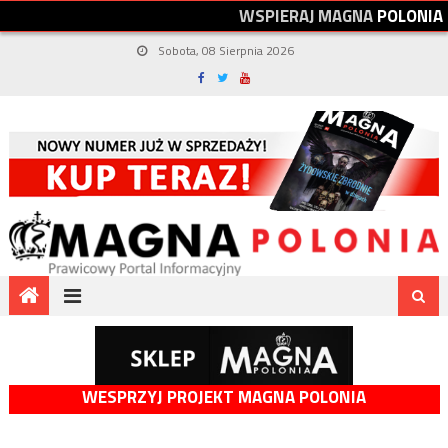
W
S
P
I
E
R
A
J
M
A
G
N
A
P
O
L
O
N
I
A
Sobota, 08 Sierpnia 2026
WESPRZYJ PROJEKT MAGNA POLONIA