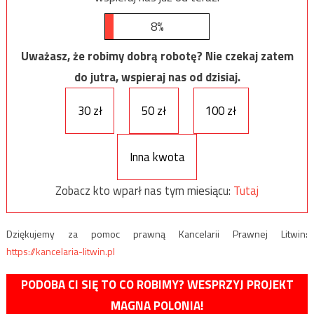
8%
Uważasz, że robimy dobrą robotę? Nie czekaj zatem
do jutra, wspieraj nas od dzisiaj.
30 zł
50 zł
100 zł
Inna kwota
Zobacz kto wparł nas tym miesiącu:
Tutaj
Dziękujemy za pomoc prawną Kancelarii Prawnej Litwin:
https://kancelaria-litwin.pl
PODOBA CI SIĘ TO CO ROBIMY? WESPRZYJ PROJEKT
MAGNA POLONIA!