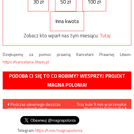
30 zł
50 zł
100 zł
Inna kwota
Zobacz kto wparł nas tym miesiącu:
Tutaj
Dziękujemy za pomoc prawną Kancelarii Prawnej Litwin:
https://kancelaria-litwin.pl
PODOBA CI SIĘ TO CO ROBIMY? WESPRZYJ PROJEKT
MAGNA POLONIA!
Nawigacja
Podczas ulewnego deszczu
Trzy kule 9 mm w przesyłce
do papieża Franciszka
omal nie potopili się w…
wpisu
windzie /film/
Telegram
https://t.me/magnapolonia