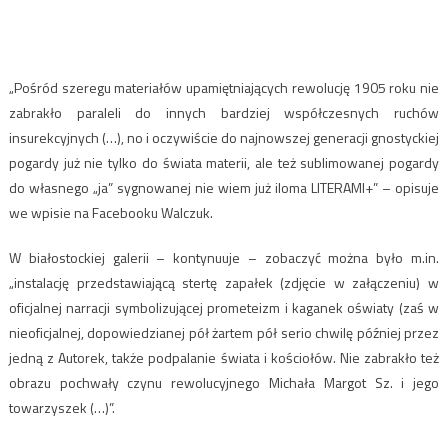
„Pośród szeregu materiałów upamiętniających rewolucję 1905 roku nie
zabrakło paraleli do innych bardziej współczesnych ruchów
insurekcyjnych (…), no i oczywiście do najnowszej generacji gnostyckiej
pogardy już nie tylko do świata materii, ale też sublimowanej pogardy
do własnego „ja” sygnowanej nie wiem już iloma LITERAMI+” – opisuje
we wpisie na Facebooku Walczuk.
W białostockiej galerii – kontynuuje – zobaczyć można było m.in.
„instalację przedstawiającą stertę zapałek (zdjęcie w załączeniu) w
oficjalnej narracji symbolizującej prometeizm i kaganek oświaty (zaś w
nieoficjalnej, dopowiedzianej pół żartem pół serio chwilę później przez
jedną z Autorek, także podpalanie świata i kościołów. Nie zabrakło też
obrazu pochwały czynu rewolucyjnego Michała Margot Sz. i jego
towarzyszek (…)”.