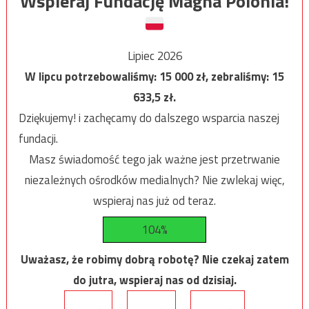
Wspieraj Fundację Magna Polonia!
Lipiec 2026
W lipcu potrzebowaliśmy:
15 000
zł, zebraliśmy:
15
633,5
zł.
Dziękujemy! i zachęcamy do dalszego wsparcia naszej
fundacji.
Masz świadomość tego jak ważne jest przetrwanie
niezależnych ośrodków medialnych? Nie zwlekaj więc,
wspieraj nas już od teraz.
104%
Uważasz, że robimy dobrą robotę? Nie czekaj zatem
do jutra, wspieraj nas od dzisiaj.