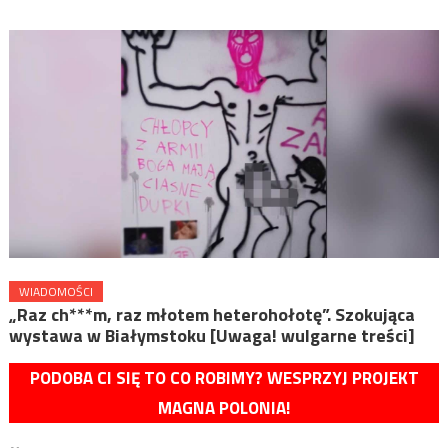
WIADOMOŚCI
„Raz ch***m, raz młotem heterohołotę”. Szokująca
wystawa w Białymstoku [Uwaga! wulgarne treści]
PODOBA CI SIĘ TO CO ROBIMY? WESPRZYJ PROJEKT
MAGNA POLONIA!