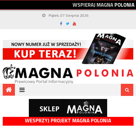
W
S
P
I
E
R
A
J
M
A
G
N
A
P
O
L
O
N
I
A
Piątek, 07 Sierpnia 2026
WESPRZYJ PROJEKT MAGNA POLONIA