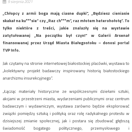
9 sierpnia 2021
„Chłopcy z armii boga mają ciasne dupki”, „Będziesz cieniasie
skakał na ku***sie” czy „Raz ch***m”, raz młotem heterohołotę”. To
tylko niektóre z treści, jakie znalazły się na wystawie
zatytułowanej „Na początku był czyn!” w Galerii Arsenał
finansowanej przez Urząd Miasta Białegostoku – donosi portal
TVP Info.
Jak czytamy na stronie internetowej białostockiej placówki, wystawa to
„kolektywny projekt badawczy inspirowany historią białostockiego
anarchizmu insurekcyjnego”.
„Łącząc materiały historyczne ze współczesnymi dziełami sztuki,
akcjami w przestrzeni miasta, wydarzeniami publicznymi oraz centrum
badawczym i wydawniczym, wystawa zarówno będzie eksplorować
związki pomiędzy sztuką i polityką oraz rolę radykalnego protestu w
dzisiejszej zmianie społecznej, jak i postara się zbudować głębszą
świadomość bogatego politycznego, przemysłowego i