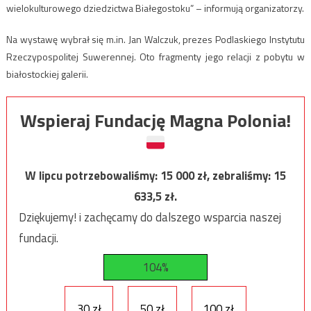
wielokulturowego dziedzictwa Białegostoku” – informują organizatorzy.
Na wystawę wybrał się m.in. Jan Walczuk, prezes Podlaskiego Instytutu
Rzeczypospolitej Suwerennej. Oto fragmenty jego relacji z pobytu w
białostockiej galerii.
Wspieraj Fundację Magna Polonia!
W lipcu potrzebowaliśmy:
15 000
zł, zebraliśmy:
15
633,5
zł.
Dziękujemy! i zachęcamy do dalszego wsparcia naszej
fundacji.
104%
30 zł
50 zł
100 zł