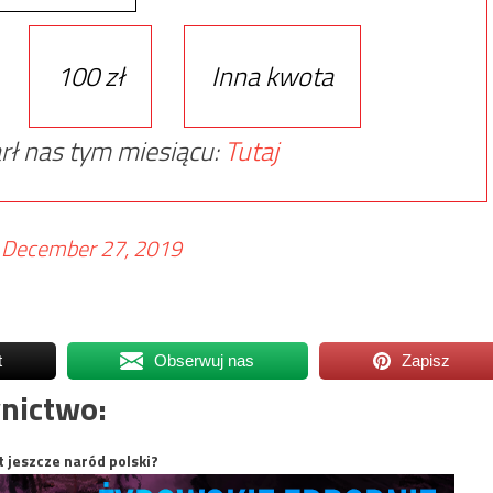
100 zł
Inna kwota
rł nas tym miesiącu:
Tutaj
)
December 27, 2019
t
Obserwuj nas
Zapisz
nictwo:
t jeszcze naród polski?