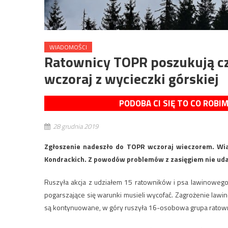
WIADOMOŚCI
Ratownicy TOPR poszukują czt
wczoraj z wycieczki górskiej
PODOBA CI SIĘ TO CO ROBI
28 grudnia 2019
Zgłoszenie nadeszło do TOPR wczoraj wieczorem. Wiado
Kondrackich. Z powodów problemów z zasięgiem nie udał
Ruszyła akcja z udziałem 15 ratowników i psa lawinowego.
pogarszające się warunki musieli wycofać. Zagrożenie lawin
są kontynuowane, w góry ruszyła 16-osobowa grupa ratow