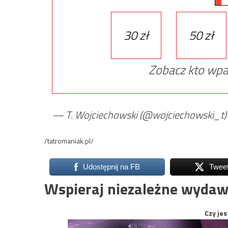
30 zł
50 zł
Zobacz kto wpa
— T. Wojciechowski (@wojciechowski_t
/tatromaniak.pl/
Udostępnij na FB
Twee
Wspieraj niezależne wydaw
Czy jes