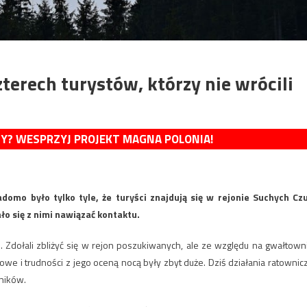
erech turystów, którzy nie wrócili
MY? WESPRZYJ PROJEKT MAGNA POLONIA!
mo było tylko tyle, że turyści znajdują się w rejonie Suchych Cz
o się z nimi nawiązać kontaktu.
 Zdołali zbliżyć się w rejon poszukiwanych, ale ze względu na gwałtown
owe i trudności z jego oceną nocą były zbyt duże. Dziś działania ratownic
ników.