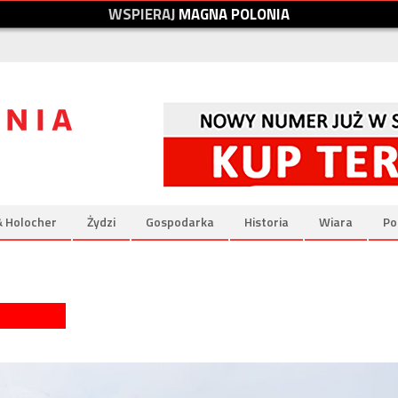
W
S
P
I
E
R
A
J
M
A
G
N
A
P
O
L
O
N
I
A
& Holocher
Żydzi
Gospodarka
Historia
Wiara
Po