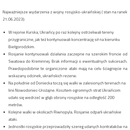
Najważniejsze wydarzenia z wojny rosyjsko-ukraińskiej ( stan na ranek
21.06.2023):
W rejonie Kurska, Ukraińcy po raz kolejny ostrzeliwali tereny
przygraniczne, jak też kontynuowali koncentrację sił na kierunku
Biełgorodzkim.
Rosjanie kontynuowali działania zaczepne na szerokim froncie od
Swatowa do Kreminnej. Brak informacji o ewentualnych sukcesach.
Prawdopodobnie te organiczone ataki mają na celu ściagnięcie na
wskazany odcinek, ukraińskich rezerw.
Na południe od Doniecka toczą się walki w zalesionych terenach na
linii Nowodoniec-Urożajne. Kosztem ogromnych strat Ukraińcom
udało się wedrzeć w głąb obrony rosyjskie na odległość 200
metrów.
Kolejne walki w okolicach Riwnopyla. Rosjanie odparli ukraińskie
ataki.
Jednostki rosyjskie przeprowadziły szereg udanych kontrataków na