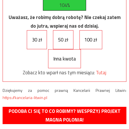
104%
Uważasz, że robimy dobrą robotę? Nie czekaj zatem
do jutra, wspieraj nas od dzisiaj.
30 zł
50 zł
100 zł
Inna kwota
Zobacz kto wparł nas tym miesiącu:
Tutaj
Dziękujemy za pomoc prawną Kancelarii Prawnej Litwin:
https://kancelaria-litwin.pl
PODOBA CI SIĘ TO CO ROBIMY? WESPRZYJ PROJEKT
MAGNA POLONIA!