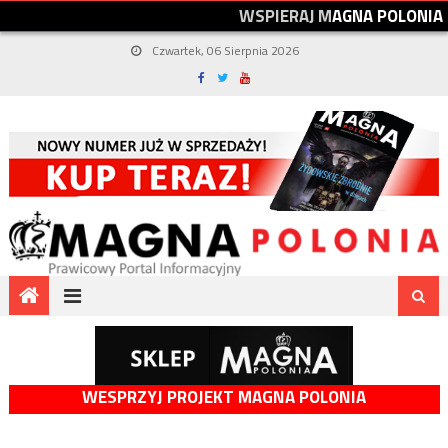
W
S
P
I
E
R
A
J
M
A
G
N
A
P
O
L
O
N
I
A
Czwartek, 06 Sierpnia 2026
WESPRZYJ PROJEKT MAGNA POLONIA