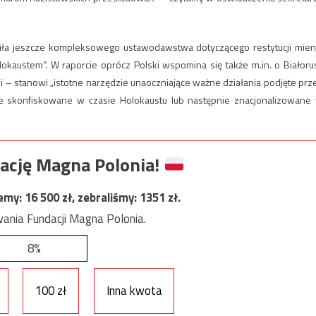
liła jeszcze kompleksowego ustawodawstwa dotyczącego restytucji mien
kaustem”. W raporcie oprócz Polski wspomina się także m.in. o Białorus
osi – stanowi „istotne narzędzie unaoczniające ważne działania podjęte prz
ie skonfiskowane w czasie Holokaustu lub następnie znacjonalizowane
ację Magna Polonia!
jemy:
16 500
zł, zebraliśmy:
1351
zł.
ania Fundacji Magna Polonia.
8%
100 zł
Inna kwota