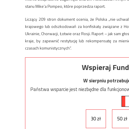
stanu Mike’a Pompeo, które poprzedza raport.
Liczący 209 stron dokument ocenia, że Polska „nie uchwa
krajowego lub odszkodowań za konfiskaty związane z Holo
Ukrainie, Chorwacji, Łotwie oraz Rosji. Raport – jak sam gł
kraje, by zapewnić restytucję lub rekompensatę za mien
czasach komunistycznych”.
Wspieraj Fund
W sierpniu potrzebu
Państwa wsparcie jest niezbędne dla funkcjonow
30 zł
50 zł