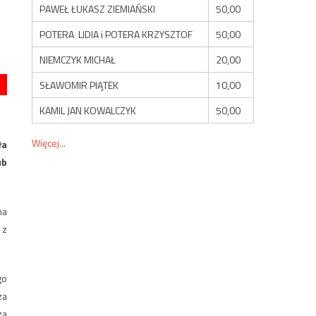
PAWEŁ ŁUKASZ ZIEMIAŃSKI
50,00
POTERA LIDIA i POTERA KRZYSZTOF
50,00
NIEMCZYK MICHAŁ
20,00
SŁAWOMIR PIĄTEK
10,00
KAMIL JAN KOWALCZYK
50,00
Więcej...
ła
ub
na
 z
go
za
za