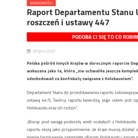
WIADOMOŚCI
Raport Departamentu Stanu 
roszczeń i ustawy 447
PODOBA CI SIĘ TO CO ROBI
30 lipca 2020
Polska pośród innych krajów w dorocznym raporcie Dep
wskazana jako ta, która „nie uchwaliła jeszcze kompl
odszkodowań za konfiskaty związane z Holokaustem”.
Departament Stanu do przedstawienia raportu zobowiązywa
ustawą 447). Twórcy raportu twierdzą, jego celem jest o
Holokaustu oraz ich rodzin”.
„Biorąc pod uwagę podeszły wiek ocalałych z Holokaustu n
raportu służą jako przypomnienie, że kraje muszą działa
mienie bezprawnie zagarnięte ofiarom Holokaustu i innym