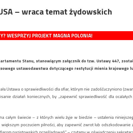
USA – wraca temat żydowskich
MY? WESPRZYJ PROJEKT MAGNA POLONIA!
artamentu Stanu, stanowiącym załącznik do tzw. Ustawy 447, zosta
eksowego ustawodawstwa dotyczącego restytucji mienia krajowego l
ła Ustawa o sprawiedliwości dla ofiar, którym nie zadośćuczyniono (zwa
pisanie działań koniecznych, by „zapewnić sprawiedliwość dla ocalałych
a całym świecie – z których wielu żyje w biedzie – ustalenia niniejsze
ć z większym poczuciem pilności, aby zapewnić zwrot lub odszkodowanie 
 ofiarom nazistowskich prześladowań” – czytamy w oświadczeniu sekretar