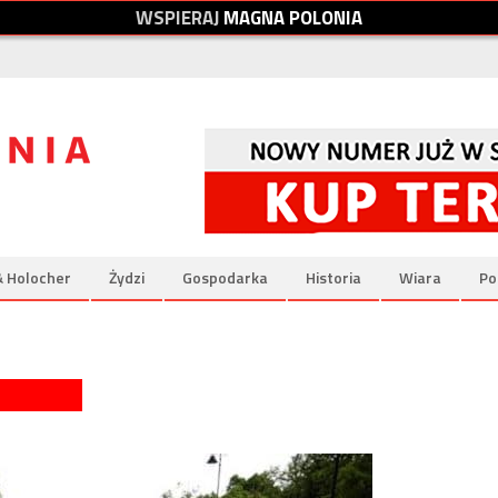
W
S
P
I
E
R
A
J
M
A
G
N
A
P
O
L
O
N
I
A
& Holocher
Żydzi
Gospodarka
Historia
Wiara
Po