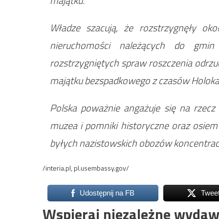
majątku.
Władze szacują, że rozstrzygnęły o
nieruchomości należących do gmin
rozstrzygniętych spraw roszczenia odrzu
majątku bezspadkowego z czasów Holoka
Polska poważnie angażuje się na rzecz 
muzea i pomniki historyczne oraz osie
byłych nazistowskich obozów koncentrac
/interia.pl, pl.usembassy.gov/
Udostępnij na FB
Twee
Wspieraj niezależne wydaw