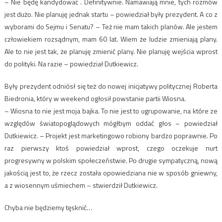
– Nie będę kandydować . Definitywnie. Namawiają mnie, tych rozmów
jest dużo. Nie planuję jednak startu – powiedział były prezydent. A co z
wyborami do Sejmu i Senatu? – Też nie mam takich planów. Ale jestem
człowiekiem rozsądnym, mam 60 lat. Wiem że ludzie zmieniają plany.
Ale to nie jest tak, że planuję zmienić plany. Nie planuję wejścia wprost
do polityki. Na razie – powiedział Dutkiewicz.
Były prezydent odniósł się też do nowej inicjatywy politycznej Roberta
Biedronia, który w weekend ogłosił powstanie partii Wiosna.
– Wiosna to nie jest moja bajka. To nie jest to ugrupowanie, na które ze
względów światopoglądowych mógłbym oddać głos – powiedział
Dutkiewicz. – Projekt jest marketingowo robiony bardzo poprawnie. Po
raz pierwszy ktoś powiedział wprost, czego oczekuje nurt
progresywny w polskim społeczeństwie. Po drugie sympatyczną, nową
jakością jest to, że rzecz została opowiedziana nie w sposób gniewny,
a z wiosennym uśmiechem – stwierdził Dutkiewicz.
Chyba nie będziemy tęsknić…