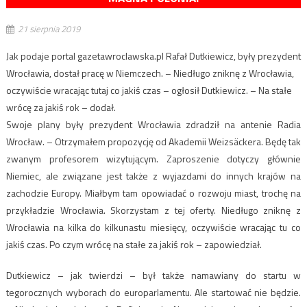
21 sierpnia 2019
Jak podaje portal gazetawroclawska.pl Rafał Dutkiewicz, były prezydent
Wrocławia, dostał pracę w Niemczech. – Niedługo zniknę z Wrocławia,
oczywiście wracając tutaj co jakiś czas – ogłosił Dutkiewicz. – Na stałe
wrócę za jakiś rok – dodał.
Swoje plany były prezydent Wrocławia zdradził na antenie Radia
Wrocław. – Otrzymałem propozycję od Akademii Weizsäckera. Będę tak
zwanym profesorem wizytującym. Zaproszenie dotyczy głównie
Niemiec, ale związane jest także z wyjazdami do innych krajów na
zachodzie Europy. Miałbym tam opowiadać o rozwoju miast, trochę na
przykładzie Wrocławia. Skorzystam z tej oferty. Niedługo zniknę z
Wrocławia na kilka do kilkunastu miesięcy, oczywiście wracając tu co
jakiś czas. Po czym wrócę na stałe za jakiś rok – zapowiedział.
Dutkiewicz – jak twierdzi – był także namawiany do startu w
tegorocznych wyborach do europarlamentu. Ale startować nie będzie.