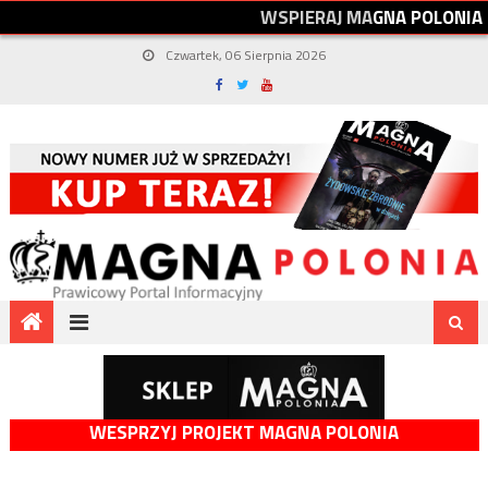
W
S
P
I
E
R
A
J
M
A
G
N
A
P
O
L
O
N
I
A
Czwartek, 06 Sierpnia 2026
WESPRZYJ PROJEKT MAGNA POLONIA