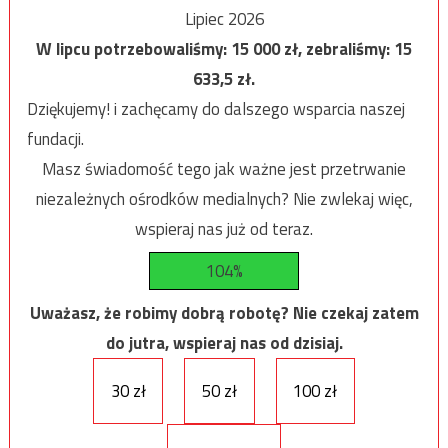
Lipiec 2026
W lipcu potrzebowaliśmy:
15 000
zł, zebraliśmy:
15
633,5
zł.
Dziękujemy! i zachęcamy do dalszego wsparcia naszej
fundacji.
Masz świadomość tego jak ważne jest przetrwanie
niezależnych ośrodków medialnych? Nie zwlekaj więc,
wspieraj nas już od teraz.
104%
Uważasz, że robimy dobrą robotę? Nie czekaj zatem
do jutra, wspieraj nas od dzisiaj.
30 zł
50 zł
100 zł