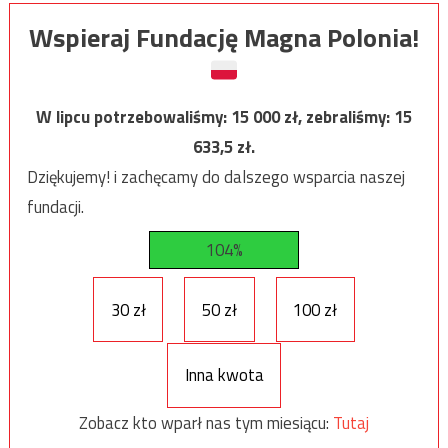
Wspieraj Fundację Magna Polonia!
W lipcu potrzebowaliśmy:
15 000
zł, zebraliśmy:
15
633,5
zł.
Dziękujemy! i zachęcamy do dalszego wsparcia naszej
fundacji.
104%
30 zł
50 zł
100 zł
Inna kwota
Zobacz kto wparł nas tym miesiącu:
Tutaj