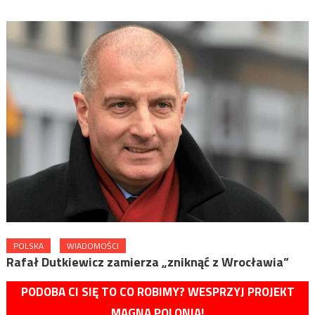
POLSKA
WIADOMOŚCI
Rafał Dutkiewicz zamierza „zniknąć z Wrocławia”
PODOBA CI SIĘ TO CO ROBIMY? WESPRZYJ PROJEKT
MAGNA POLONIA!