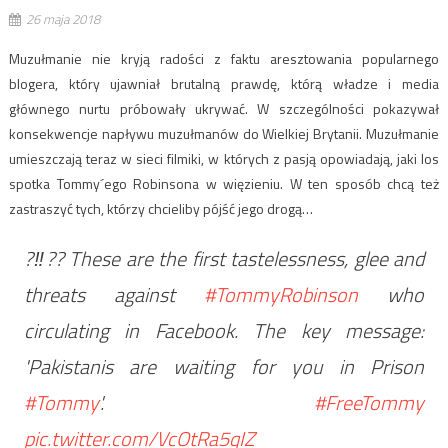
26 maja 2018
Muzułmanie nie kryją radości z faktu aresztowania popularnego
blogera, który ujawniał brutalną prawdę, którą władze i media
głównego nurtu próbowały ukrywać. W szczególności pokazywał
konsekwencje napływu muzułmanów do Wielkiej Brytanii. Muzułmanie
umieszczają teraz w sieci filmiki, w których z pasją opowiadają, jaki los
spotka Tommy´ego Robinsona w więzieniu. W ten sposób chcą też
zastraszyć tych, którzy chcieliby pójść jego drogą…
?‼?? These are the first tastelessness, glee and
threats against
#TommyRobinson
who
circulating in Facebook. The key message:
'Pakistanis are waiting for you in Prison
#Tommy
'.
#FreeTommy
pic.twitter.com/VcOtRa5qIZ