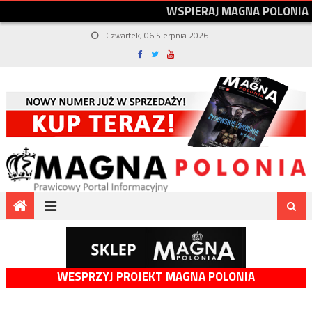
W
S
P
I
E
R
A
J
M
A
G
N
A
P
O
L
O
N
I
A
Czwartek, 06 Sierpnia 2026
WESPRZYJ PROJEKT MAGNA POLONIA