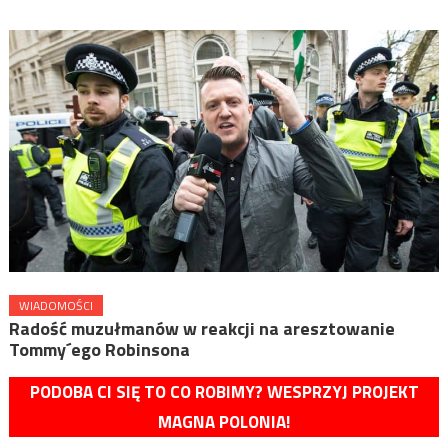
WIADOMOŚCI
Radość muzułmanów w reakcji na aresztowanie
Tommy´ego Robinsona
PODOBA CI SIĘ TO CO ROBIMY? WESPRZYJ PROJEKT
MAGNA POLONIA!