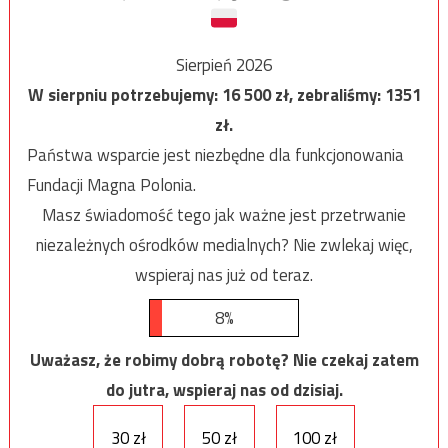
Sierpień 2026
W sierpniu potrzebujemy:
16 500
zł, zebraliśmy:
1351
zł.
Państwa wsparcie jest niezbędne dla funkcjonowania
Fundacji Magna Polonia.
Masz świadomość tego jak ważne jest przetrwanie
niezależnych ośrodków medialnych? Nie zwlekaj więc,
wspieraj nas już od teraz.
8%
Uważasz, że robimy dobrą robotę? Nie czekaj zatem
do jutra, wspieraj nas od dzisiaj.
30 zł
50 zł
100 zł