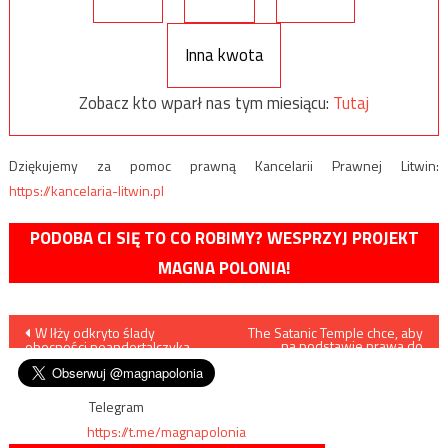
Inna kwota
Zobacz kto wparł nas tym miesiącu:
Tutaj
Dziękujemy za pomoc prawną Kancelarii Prawnej Litwin:
https://kancelaria-litwin.pl
PODOBA CI SIĘ TO CO ROBIMY? WESPRZYJ PROJEKT
MAGNA POLONIA!
Nawigacja
W Iłży odkryto ślady
The Satanic Temple chce, aby
na podstawie prawa do
obecności neandertalczyka
wolności religii władze
wpisu
wyłączyły z zakazu tzw. rytuał
aborcyjny
Telegram
https://t.me/magnapolonia