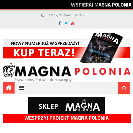
W
S
P
I
E
R
A
J
M
A
G
N
A
P
O
L
O
N
I
A
Piątek, 07 Sierpnia 2026
WESPRZYJ PROJEKT MAGNA POLONIA