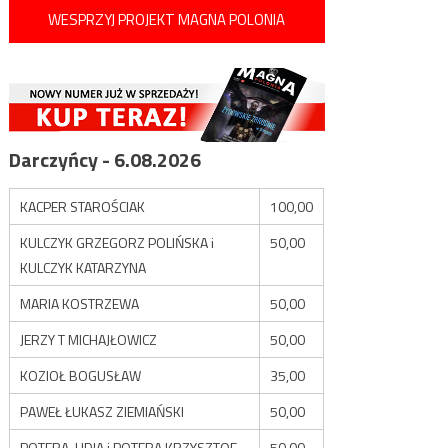
WESPRZYJ PROJEKT MAGNA POLONIA
Darczyńcy - 6.08.2026
KACPER STAROŚCIAK
100,00
KULCZYK GRZEGORZ POLIŃSKA i
50,00
KULCZYK KATARZYNA
MARIA KOSTRZEWA
50,00
JERZY T MICHAJŁOWICZ
50,00
KOZIOŁ BOGUSŁAW
35,00
PAWEŁ ŁUKASZ ZIEMIAŃSKI
50,00
POTERA LIDIA i POTERA KRZYSZTOF
50,00