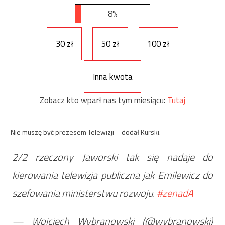
8%
30 zł
50 zł
100 zł
Inna kwota
Zobacz kto wparł nas tym miesiącu:
Tutaj
– Nie muszę być prezesem Telewizji – dodał Kurski.
2/2 rzeczony Jaworski tak się nadaje do
kierowania telewizja publiczna jak Emilewicz do
szefowania ministerstwu rozwoju.
#zenadA
— Wojciech Wybranowski (@wybranowski)