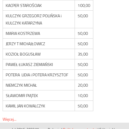
KACPER STAROŚCIAK
100,00
KULCZYK GRZEGORZ POLIŃSKA i
50,00
KULCZYK KATARZYNA
MARIA KOSTRZEWA
50,00
JERZY T MICHAJŁOWICZ
50,00
KOZIOŁ BOGUSŁAW
35,00
PAWEŁ ŁUKASZ ZIEMIAŃSKI
50,00
POTERA LIDIA i POTERA KRZYSZTOF
50,00
NIEMCZYK MICHAŁ
20,00
SŁAWOMIR PIĄTEK
10,00
KAMIL JAN KOWALCZYK
50,00
Więcej...