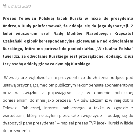
6 marca 2020
Prezes Telewizji Polskiej Jacek Kurski w liście do prezydenta
Andrzeja Dudy poinformował, że oddaje się do jego dyspozycji. Z
kolei wieczorem szef Rady Mediów Narodowych Krzysztof
Czabański ogłosił korespondencyjne głosowanie nad odwołaniem
Kurskiego, które ma potrwać do poniedziałku. „Wirtualna Polska”
twierdzi, że odwołanie Kurskiego jest przesądzone, dodając, iż już
trzy osoby oddały głosy za dymisją Kurskiego.
„W związku z wątpliwościami prezydenta co do złożenia podpisu pod
ustawą przyznającą mediom publicznym rekompensatę abonamentową
oraz w związku z pojawiającymi się w domenie publicznej
odniesieniami do mnie jako prezesa TVP, oświadczam iż w imię dobra
Telewizji Publicznej, interesu publicznego, a także w zgodzie z
wartościami, którym służyłem przez całe swoje życie – oddaję się do
dyspozycji pana prezydenta” – napisał prezes TVP Jacek Kurski w liście
do prezydenta.