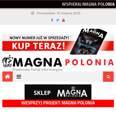
W
S
P
I
E
R
A
J
M
A
G
N
A
P
O
L
O
N
I
A
Poniedziałek, 10 Sierpnia 2026
WESPRZYJ PROJEKT MAGNA POLONIA