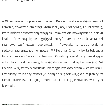
– W rozmowach z prezesem Jackiem Kurskim zastanawialiśmy się nad
reformą, stworzeniem stacji, która łączyłaby i rozrywkę, i publicystykę,
która byłaby nowoczesną stacją dla Polaków, dla mówiących po polsku
i tych, którzy chcą się naszego języka uczyć – stwierdził podczas tamtej
rozmowy szef naszej dyplomacji. – Powstała koncepcja scalenia
redakcji zagranicznych w nową TVP Polonia. Chcemy by ta telewizja
była odbierana również na Białorusi. Oczekują tego Polacy mieszkający
w tym kraju. Jest również gotowość strony białoruskiej, by umieścić TVP
Polonia w systemy białoruskie, by mogła być odbierana w całym kraju.
Uznaliśmy, że należy stworzyć jedną polską telewizję dla zagranicy, w
ramach której istnieć będą różne redakcje pracujące również w obcych
językach.