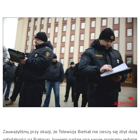
Zauważyliśmy przy okazji, że Telewizja Biełsat nie cieszy się zbyt dużą
oglądalności na Białorusi, bowiem nadaje ona swoje programy jedynie