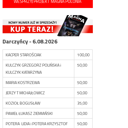
WESPRZYJ PROJEKT MAGNA POLONIA
Darczyńcy - 6.08.2026
KACPER STAROŚCIAK
100,00
KULCZYK GRZEGORZ POLIŃSKA i
50,00
KULCZYK KATARZYNA
MARIA KOSTRZEWA
50,00
JERZY T MICHAJŁOWICZ
50,00
KOZIOŁ BOGUSŁAW
35,00
PAWEŁ ŁUKASZ ZIEMIAŃSKI
50,00
POTERA LIDIA i POTERA KRZYSZTOF
50,00