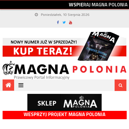
W
S
P
I
E
R
A
J
M
A
G
N
A
P
O
L
O
N
I
A
Poniedziałek, 10 Sierpnia 2026
WESPRZYJ PROJEKT MAGNA POLONIA