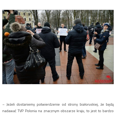
– Jeżeli dostaniemy potwierdzenie od strony białoruskiej, że będą
nadawać TVP Polonia na znacznym obszarze kraju, to jest to bardzo