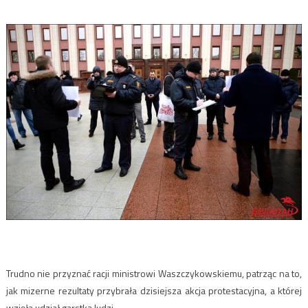
Trudno nie przyznać racji ministrowi Waszczykowskiemu, patrząc na to,
jak mizerne rezultaty przybrała dzisiejsza akcja protestacyjna, a której
wzięła udział garstką ludzi…