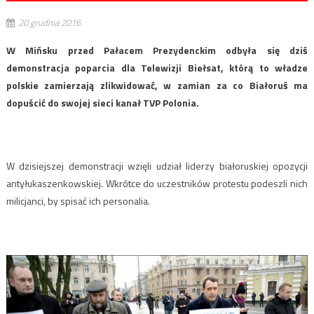
20 grudnia 2016
W Mińsku przed Pałacem Prezydenckim odbyła się dziś
demonstracja poparcia dla Telewizji Biełsat, którą to władze
polskie zamierzają zlikwidować, w zamian za co Białoruś ma
dopuścić do swojej sieci kanał TVP Polonia.
W dzisiejszej demonstracji wzięli udział liderzy białoruskiej opozycji
antyłukaszenkowskiej. Wkrótce do uczestników protestu podeszli nich
milicjanci, by spisać ich personalia.