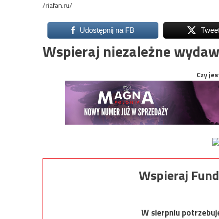
/riafan.ru/
Udostępnij na FB
Twee
Wspieraj niezależne wydaw
Czy jes
Wspieraj Fund
W sierpniu potrzebu