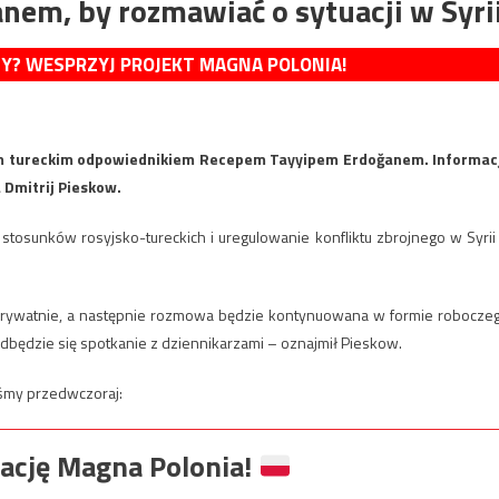
anem, by rozmawiać o sytuacji w Syri
MY? WESPRZYJ PROJEKT MAGNA POLONIA!
oim tureckim odpowiednikiem Recepem Tayyipem Erdoğanem. Informac
 Dmitrij Pieskow.
tosunków rosyjsko-tureckich i uregulowanie konfliktu zbrojnego w Syrii
 prywatnie, a następnie rozmowa będzie kontynuowana w formie robocze
będzie się spotkanie z dziennikarzami – oznajmił Pieskow.
iśmy przedwczoraj:
ację Magna Polonia!