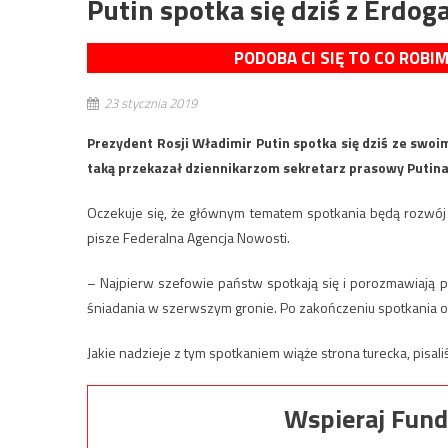
Putin spotka się dziś z Erdog
PODOBA CI SIĘ TO CO ROBI
23 stycznia 2019
Prezydent Rosji Władimir Putin spotka się dziś ze sw
taką przekazał dziennikarzom sekretarz prasowy Putina
Oczekuje się, że głównym tematem spotkania będą rozwój s
pisze Federalna Agencja Nowosti.
– Najpierw szefowie państw spotkają się i porozmawiają
śniadania w szerwszym gronie. Po zakończeniu spotkania od
Jakie nadzieje z tym spotkaniem wiąże strona turecka, pisal
Wspieraj Fund