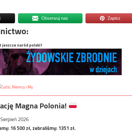
t
Obserwuj nas
Zapisz
nictwo:
t jeszcze naród polski?
ację Magna Polonia!
Sierpień 2026
jemy:
16 500
zł, zebraliśmy:
1351
zł.