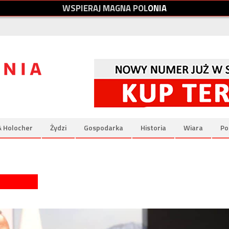
W
S
P
I
E
R
A
J
M
A
G
N
A
P
O
L
O
N
I
A
& Holocher
Żydzi
Gospodarka
Historia
Wiara
Po