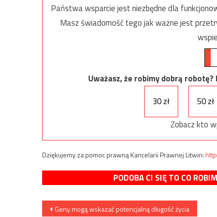
Państwa wsparcie jest niezbędne dla funkcjonow
Masz świadomość tego jak ważne jest przetrw
wspie
Uważasz, że robimy dobrą robotę? Ni
30 zł
50 zł
Zobacz kto w
Dziękujemy za pomoc prawną Kancelarii Prawnej Litwin:
http
PODOBA CI SIĘ TO CO ROBI
Nawigacja
Geny mogą wskazać potencjalną długość życia