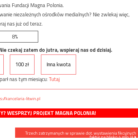
ania Fundacji Magna Polonia.
anie niezależnych ośrodków medialnych? Nie zwlekaj więc,
raj nas już od teraz.
8%
e czekaj zatem do jutra, wspieraj nas od dzisiaj.
100 zł
Inna kwota
parł nas tym miesiącu:
Tutaj
s://kancelaria-litwin.pl
MY? WESPRZYJ PROJEKT MAGNA POLONIA!
Trzech zatrzymanych w sprawie dot. wystawienia fikcyjnych
faktur na blisko 4 mln zł