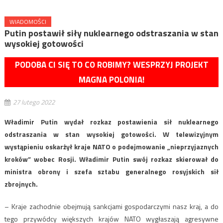
WIADOMOŚCI
Putin postawił siły nuklearnego odstraszania w stan
wysokiej gotowości
PODOBA CI SIĘ TO CO ROBIMY? WESPRZYJ PROJEKT
MAGNA POLONIA!
27 lutego 2022
Władimir Putin wydał rozkaz postawienia sił nuklearnego
odstraszania w stan wysokiej gotowości. W telewizyjnym
wystąpieniu oskarżył kraje NATO o podejmowanie „nieprzyjaznych
kroków” wobec Rosji. Władimir Putin swój rozkaz skierował do
ministra obrony i szefa sztabu generalnego rosyjskich sił
zbrojnych.
– Kraje zachodnie obejmują sankcjami gospodarczymi nasz kraj, a do
tego przywódcy większych krajów NATO wygłaszają agresywne