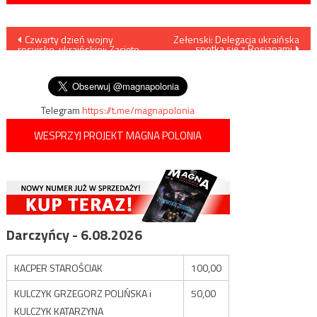
Nawigacja
Czwarty dzień wojny
Zełenski: Delegacja ukraińska
spotka się z Rosjanami
rosyjsko-ukraińskiej: Zacięte
wpisu
walki o Irpień, pod Kijowem.
Jest film
Telegram
https://t.me/magnapolonia
WESPRZYJ PROJEKT MAGNA POLONIA
Darczyńcy - 6.08.2026
KACPER STAROŚCIAK
100,00
KULCZYK GRZEGORZ POLIŃSKA i
50,00
KULCZYK KATARZYNA