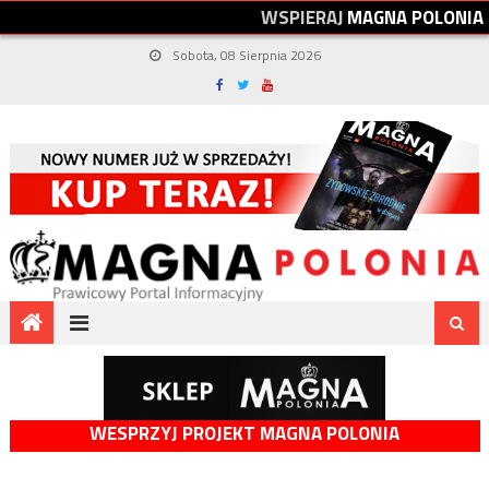
W
S
P
I
E
R
A
J
M
A
G
N
A
P
O
L
O
N
I
A
Sobota, 08 Sierpnia 2026
WESPRZYJ PROJEKT MAGNA POLONIA