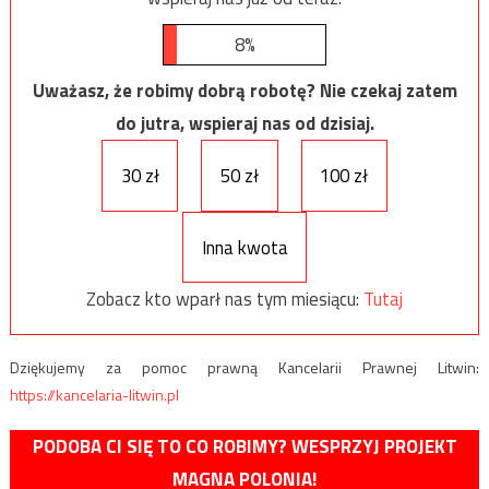
8%
Uważasz, że robimy dobrą robotę? Nie czekaj zatem
do jutra, wspieraj nas od dzisiaj.
30 zł
50 zł
100 zł
Inna kwota
Zobacz kto wparł nas tym miesiącu:
Tutaj
Dziękujemy za pomoc prawną Kancelarii Prawnej Litwin:
https://kancelaria-litwin.pl
PODOBA CI SIĘ TO CO ROBIMY? WESPRZYJ PROJEKT
MAGNA POLONIA!