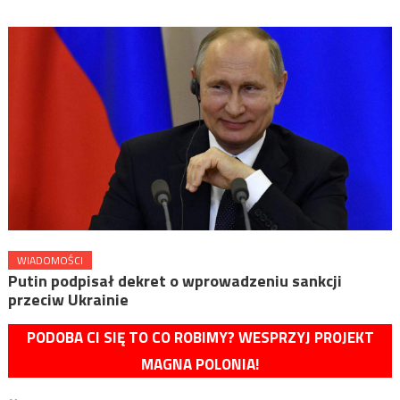
WIADOMOŚCI
Putin podpisał dekret o wprowadzeniu sankcji
przeciw Ukrainie
PODOBA CI SIĘ TO CO ROBIMY? WESPRZYJ PROJEKT
MAGNA POLONIA!