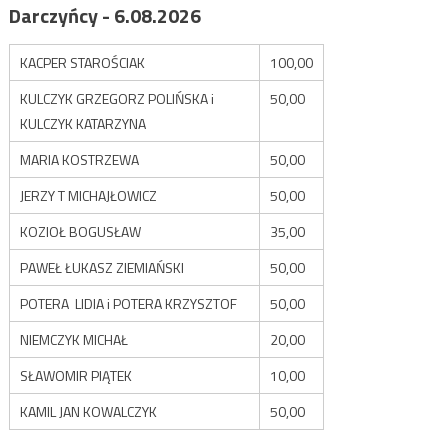
Darczyńcy - 6.08.2026
KACPER STAROŚCIAK
100,00
KULCZYK GRZEGORZ POLIŃSKA i
50,00
KULCZYK KATARZYNA
MARIA KOSTRZEWA
50,00
JERZY T MICHAJŁOWICZ
50,00
KOZIOŁ BOGUSŁAW
35,00
PAWEŁ ŁUKASZ ZIEMIAŃSKI
50,00
POTERA LIDIA i POTERA KRZYSZTOF
50,00
NIEMCZYK MICHAŁ
20,00
SŁAWOMIR PIĄTEK
10,00
KAMIL JAN KOWALCZYK
50,00