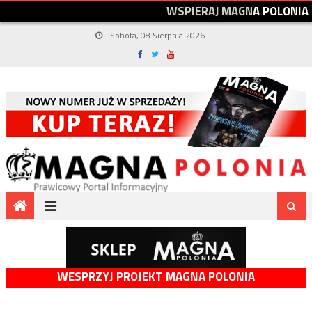
W
S
P
I
E
R
A
J
M
A
G
N
A
P
O
L
O
N
I
A
Sobota, 08 Sierpnia 2026
WESPRZYJ PROJEKT MAGNA POLONIA