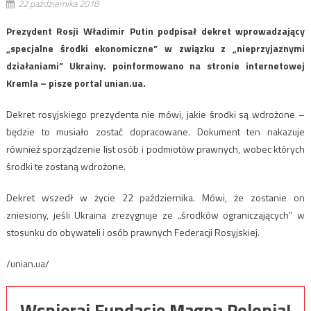
22 października 2018
Prezydent Rosji Władimir Putin podpisał dekret wprowadzający
„specjalne środki ekonomiczne” w związku z „nieprzyjaznymi
działaniami” Ukrainy. poinformowano na stronie internetowej
Kremla – pisze portal unian.ua.
Dekret rosyjskiego prezydenta nie mówi, jakie środki są wdrożone –
będzie to musiało zostać dopracowane. Dokument ten nakazuje
również sporządzenie list osób i podmiotów prawnych, wobec których
środki te zostaną wdrożone.
Dekret wszedł w życie 22 października. Mówi, że zostanie on
zniesiony, jeśli Ukraina zrezygnuje ze „środków ograniczających” w
stosunku do obywateli i osób prawnych Federacji Rosyjskiej.
/unian.ua/
Wspieraj Fundację Magna Polonia!