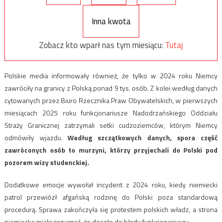
Inna kwota
Zobacz kto wparł nas tym miesiącu:
Tutaj
Polskie media informowały również, że tylko w 2024 roku Niemcy
zawróciły na granicy z Polską ponad 9 tys. osób. Z kolei według danych
cytowanych przez Biuro Rzecznika Praw Obywatelskich, w pierwszych
miesiącach 2025 roku funkcjonariusze Nadodrzańskiego Oddziału
Straży Granicznej zatrzymali setki cudzoziemców, którym Niemcy
odmówiły wjazdu.
Według szczątkowych danych, spora część
zawróconych osób to murzyni, którzy przyjechali do Polski pod
pozorem wizy studenckiej.
Dodatkowe emocje wywołał incydent z 2024 roku, kiedy niemiecki
patrol przewiózł afgańską rodzinę do Polski poza standardową
procedurą. Sprawa zakończyła się protestem polskich władz, a strona
niemiecka miała przyznać, że doszło do błędu funkcjonariuszy.