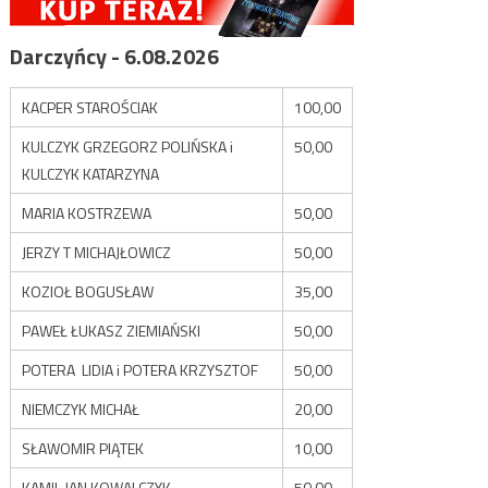
Darczyńcy - 6.08.2026
KACPER STAROŚCIAK
100,00
KULCZYK GRZEGORZ POLIŃSKA i
50,00
KULCZYK KATARZYNA
MARIA KOSTRZEWA
50,00
JERZY T MICHAJŁOWICZ
50,00
KOZIOŁ BOGUSŁAW
35,00
PAWEŁ ŁUKASZ ZIEMIAŃSKI
50,00
POTERA LIDIA i POTERA KRZYSZTOF
50,00
NIEMCZYK MICHAŁ
20,00
SŁAWOMIR PIĄTEK
10,00
KAMIL JAN KOWALCZYK
50,00