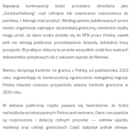
Najwięcej kontrowersji budzi procedura określana jako
„Zurückschiebung”, czyli cofnięcie lub zawrócenie cudzoziemca do
państwa, z którego miał przybyć. Według opisów publikowanych przez
media i organizacje zajmujące się tematyką graniczną, niemieckie służby
mogą uznać, że dana osoba dostała się do RFN przez Polskę, nawet
jeśli nie istnieją publicznie przedstawione dowody dokładnej trasy
przejazdu. W praktyce dotyczy to przede wszystkim osób bez ważnych
dokumentów pobytowych lub z zakazem wjazdu do Niemiec.
Niemcy utrzymują kontrole na granicy z Polską od października 2023
roku, argumentując to koniecznością ograniczenia nielegalnej migracji.
Polska również czasowo przywróciła własne kontrole graniczne w
2025 roku.
W debacie publicznej często pojawia się twierdzenie, że liczba
nachodźców przekazywanych Polsce jest nieznana. Dane rzeczywiście
są rozproszone i dotyczą różnych procedur — odmów wjazdu,
readmisji oraz cofnięć granicznych. Część statystyk jednak istnieje.