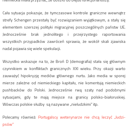
Cała sytuacja pokazuje, że tymczasowe kontrole graniczne wewnątrz
strefy Schengen przestały być rozwiązaniem wyjątkowym, a stały się
elementem szerszej polityki migracyjnej poszczególnych państw UE.
Jednocześnie brak jednolitego i przejrzystego raportowania
wszystkich przypadków zawróceń sprawia, że wokół skali zjawiska
nadal pojawia się wiele spekulacji.
Wszystko wskazuje na to, że Broń D (demografia) stała się głównym
czynnikiem w konfliktach granicznych XXI wieku. Przy okazji warto
zauważyć hipokryzję mediów głównego nurtu. Jako media w sporej
mierze zależne od niemieckiego kapitału, nie komentują niemieckich
pushbacków do Polski. Jednocześnie rwą szaty nad podobnymi
sytuacjami, gdy te mają miejsce na granicy polsko-białoruskiej.
Wówczas polskie służby są nazywane „nieludzkimi” itp.
Polecamy również:
Portugalscy weterynarze nie chcą leczyć „ludzi-
psów”