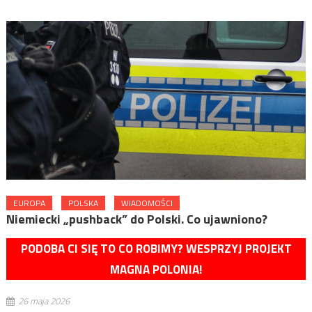
EUROPA
POLSKA
WIADOMOŚCI
Niemiecki „pushback” do Polski. Co ujawniono?
PODOBA CI SIĘ TO CO ROBIMY? WESPRZYJ PROJEKT
MAGNA POLONIA!
26 maja 2026