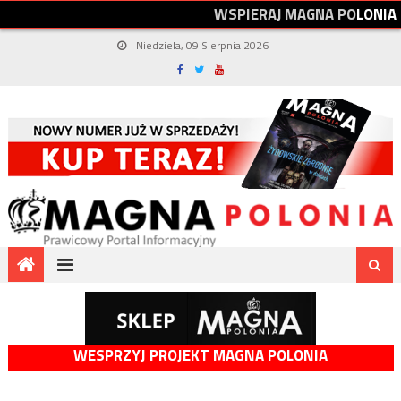
W
S
P
I
E
R
A
J
M
A
G
N
A
P
O
L
O
N
I
A
Niedziela, 09 Sierpnia 2026
WESPRZYJ PROJEKT MAGNA POLONIA