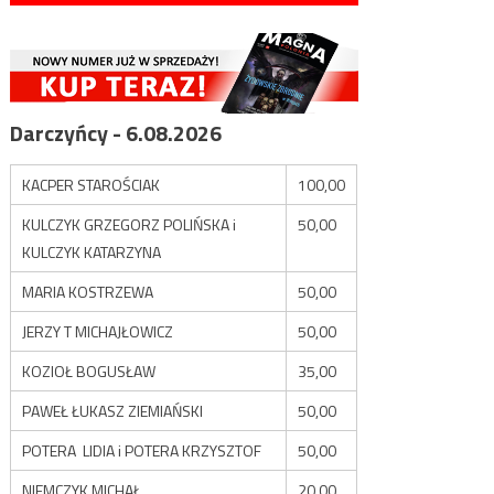
Darczyńcy - 6.08.2026
KACPER STAROŚCIAK
100,00
KULCZYK GRZEGORZ POLIŃSKA i
50,00
KULCZYK KATARZYNA
MARIA KOSTRZEWA
50,00
JERZY T MICHAJŁOWICZ
50,00
KOZIOŁ BOGUSŁAW
35,00
PAWEŁ ŁUKASZ ZIEMIAŃSKI
50,00
POTERA LIDIA i POTERA KRZYSZTOF
50,00
NIEMCZYK MICHAŁ
20,00