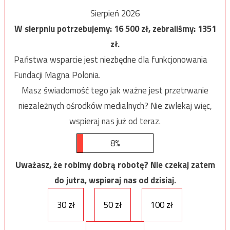
Sierpień 2026
W sierpniu potrzebujemy:
16 500
zł, zebraliśmy:
1351
zł.
Państwa wsparcie jest niezbędne dla funkcjonowania
Fundacji Magna Polonia.
Masz świadomość tego jak ważne jest przetrwanie
niezależnych ośrodków medialnych? Nie zwlekaj więc,
wspieraj nas już od teraz.
8%
Uważasz, że robimy dobrą robotę? Nie czekaj zatem
do jutra, wspieraj nas od dzisiaj.
30 zł
50 zł
100 zł