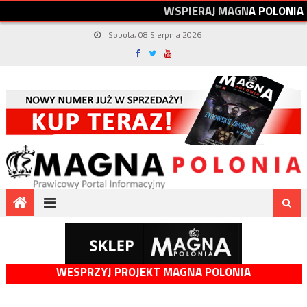
W
S
P
I
E
R
A
J
M
A
G
N
A
P
O
L
O
N
I
A
Sobota, 08 Sierpnia 2026
WESPRZYJ PROJEKT MAGNA POLONIA