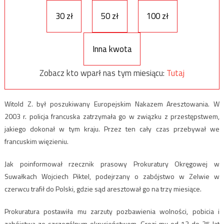
30 zł
50 zł
100 zł
Inna kwota
Zobacz kto wparł nas tym miesiącu:
Tutaj
Witold Z. był poszukiwany Europejskim Nakazem Aresztowania. W
2003 r. policja francuska zatrzymała go w związku z przestępstwem,
jakiego dokonał w tym kraju. Przez ten cały czas przebywał we
francuskim więzieniu.
Jak poinformował rzecznik prasowy Prokuratury Okręgowej w
Suwałkach Wojciech Piktel, podejrzany o zabójstwo w Zelwie w
czerwcu trafił do Polski, gdzie sąd aresztował go na trzy miesiące.
Prokuratura postawiła mu zarzuty pozbawienia wolności, pobicia i
zabójstwa ze szczególnym okrucieństwem. Grozi mu od 12 do 25 lat