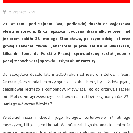
18 czerwca 2021
21 lat temu pod Sejnami (woj. podlaskie) doszło do wyjątkowo
okrutnej zbrodni. Kilku mężczyzn podczas libacji alkoholowej nad
jeziorem zabiło 34-letniego Stanisława, po czym odcięli ofierze
głowę i zakopali zwłoki. Jak informuje prokuratura w Suwałkach,
kilka dni temu do Polski z Francji sprowadzony został jeden z
podejrzanych w tej sprawie. Usłyszał już zarzuty.
Do zabójstwa doszło latem 2000 roku nad jeziorem Zelwa k. Sejn.
Grupa mężczyzn piła tam przy ognisku alkohol. Kiedy byli już dość pijani,
zaatakowali jednego z kompanów. Przywiązali go do drzewa i zaczęli
bić. Motywem agresywnego zachowania miał być zaginiony nóż 27-
letniego wówczas Witolda Z.
Właściciel noża i dwóch jego kolegów torturowało 34-letniego
mężczyznę, bili go kijem i kopali. W końcu zabili go dwoma ciosami noża
w serce. Sprawcy odcięli ofierze głowę i ukryli ciało w dwóch różnych