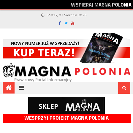
W
S
P
I
E
R
A
J
M
A
G
N
A
P
O
L
O
N
I
A
Piątek, 07 Sierpnia 2026
WESPRZYJ PROJEKT MAGNA POLONIA