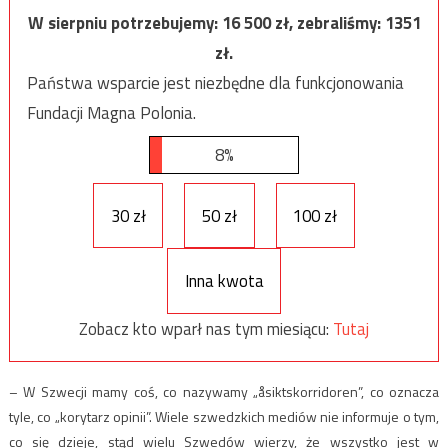
W sierpniu potrzebujemy:
16 500
zł, zebraliśmy:
1351
zł.
Państwa wsparcie jest niezbędne dla funkcjonowania
Fundacji Magna Polonia.
8%
30 zł
50 zł
100 zł
Inna kwota
Zobacz kto wparł nas tym miesiącu:
Tutaj
– W Szwecji mamy coś, co nazywamy „åsiktskorridoren”, co oznacza
tyle, co „korytarz opinii”. Wiele szwedzkich mediów nie informuje o tym,
co się dzieje, stąd wielu Szwedów wierzy, że wszystko jest w