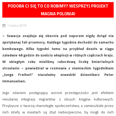
PODOBA CI SIĘ TO CO ROBIMY? WESPRZYJ PROJEKT
MAGNA POLONIA!
1 marca 2019
– Szwecja znajduje się obecnie pod naporem nigdy dotąd nie
spotykanej fali przemocy. Każdego tygodnia dochodzi do zamachu
bombowego. Kilka tygodni temu na przykład doszło w ciągu
zaledwie 48 godzin do sześciu eksplozji w różnych częściach kraju.
W ubiegłym roku mieliśmy rekordową liczbę śmiertelnych
strzelanin – powiedział w rozmowie z niemieckim tygodnikiem
„Junge Freiheit” niezależny szwedzki dziennikarz Peter
Immanuelsen.
Jego zdaniem postępujący wzrost przestępczości jest efektem
nieudanej integracji migrantów z obcych kręgów kulturowych.
Przybysze ci tworzą równoległe społeczeństwa, a zamieszkałe przez
nich strefy w miastach są zbyt niebezpieczne, by mogli do nich