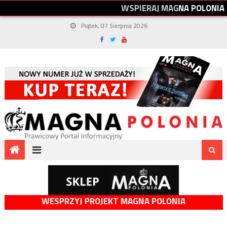
W
S
P
I
E
R
A
J
M
A
G
N
A
P
O
L
O
N
I
A
Piątek, 07 Sierpnia 2026
WESPRZYJ PROJEKT MAGNA POLONIA