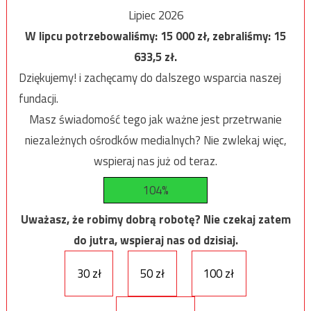
Lipiec 2026
W lipcu potrzebowaliśmy:
15 000
zł, zebraliśmy:
15
633,5
zł.
Dziękujemy! i zachęcamy do dalszego wsparcia naszej
fundacji.
Masz świadomość tego jak ważne jest przetrwanie
niezależnych ośrodków medialnych? Nie zwlekaj więc,
wspieraj nas już od teraz.
104%
Uważasz, że robimy dobrą robotę? Nie czekaj zatem
do jutra, wspieraj nas od dzisiaj.
30 zł
50 zł
100 zł