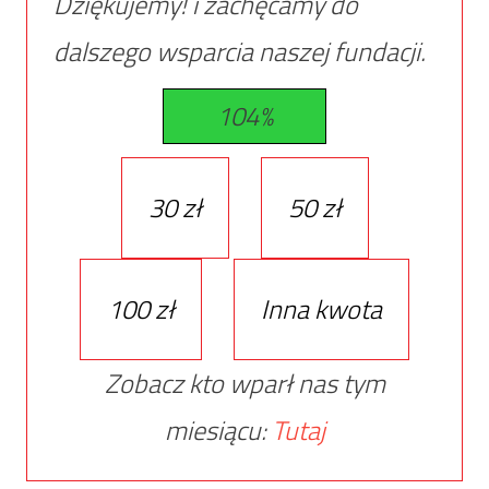
Dziękujemy! i zachęcamy do
dalszego wsparcia naszej fundacji.
104%
30 zł
50 zł
100 zł
Inna kwota
Zobacz kto wparł nas tym
miesiącu:
Tutaj