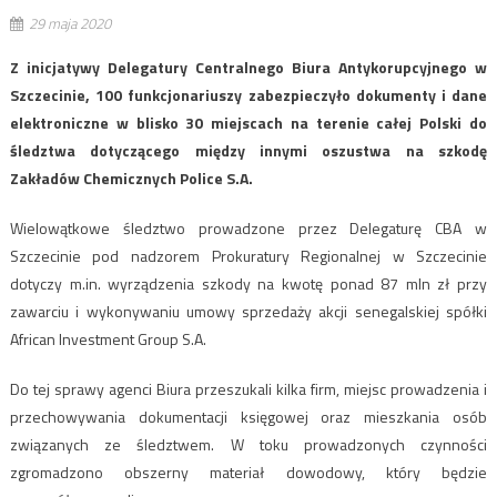
29 maja 2020
Z inicjatywy Delegatury Centralnego Biura Antykorupcyjnego w
Szczecinie, 100 funkcjonariuszy zabezpieczyło dokumenty i dane
elektroniczne w blisko 30 miejscach na terenie całej Polski do
śledztwa dotyczącego między innymi oszustwa na szkodę
Zakładów Chemicznych Police S.A.
Wielowątkowe śledztwo prowadzone przez Delegaturę CBA w
Szczecinie pod nadzorem Prokuratury Regionalnej w Szczecinie
dotyczy m.in. wyrządzenia szkody na kwotę ponad 87 mln zł przy
zawarciu i wykonywaniu umowy sprzedaży akcji senegalskiej spółki
African Investment Group S.A.
Do tej sprawy agenci Biura przeszukali kilka firm, miejsc prowadzenia i
przechowywania dokumentacji księgowej oraz mieszkania osób
związanych ze śledztwem. W toku prowadzonych czynności
zgromadzono obszerny materiał dowodowy, który będzie