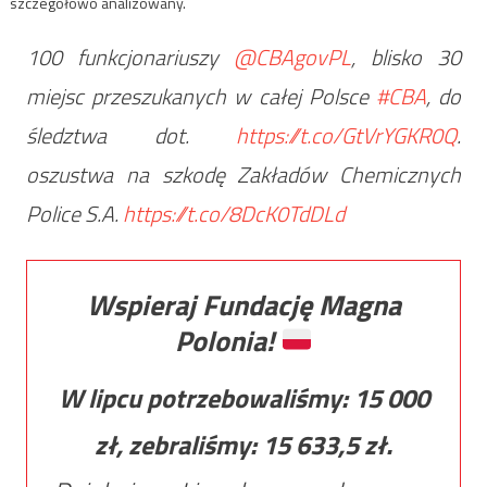
szczegółowo analizowany.
100 funkcjonariuszy
@CBAgovPL
, blisko 30
miejsc przeszukanych w całej Polsce
#CBA
, do
śledztwa dot.
https://t.co/GtVrYGKR0Q
.
oszustwa na szkodę Zakładów Chemicznych
Police S.A.
https://t.co/8DcK0TdDLd
Wspieraj Fundację Magna
Polonia!
W lipcu potrzebowaliśmy:
15 000
zł, zebraliśmy:
15 633,5
zł.