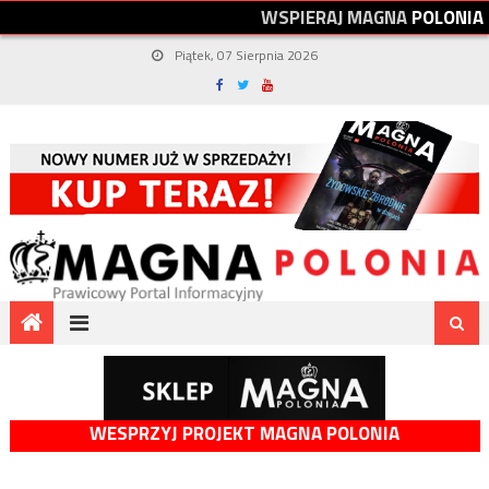
W
S
P
I
E
R
A
J
M
A
G
N
A
P
O
L
O
N
I
A
Piątek, 07 Sierpnia 2026
WESPRZYJ PROJEKT MAGNA POLONIA