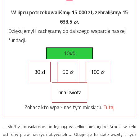
W lipcu potrzebowaliśmy:
15 000
zł, zebraliśmy:
15
633,5
zł.
Dziękujemy! i zachęcamy do dalszego wsparcia naszej
fundacji.
104%
30 zł
50 zł
100 zł
Inna kwota
Zobacz kto wparł nas tym miesiącu:
Tutaj
– Służby konsularnne podejmują wszelkie niezbędne środki w celu
ochrony praw naszych obywateli … Obejmuje to stałe wizyty u tych