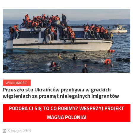
WIADOMOŚCI
Przeszło stu Ukraińców przebywa w greckich
więzieniach za przemyt nielegalnych imigrantów
PODOBA CI SIĘ TO CO ROBIMY? WESPRZYJ PROJEKT
MAGNA POLONIA!
9 lutego 2018