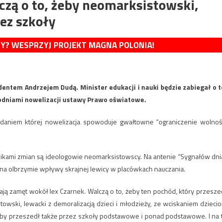
czą o to, żeby neomarksistowski,
ez szkoły
MY? WESPRZYJ PROJEKT MAGNA POLONIA!
entem Andrzejem Dudą. Minister edukacji i nauki będzie zabiegał o t
odniami nowelizacji ustawy Prawo oświatowe.
 zdaniem której nowelizacja spowoduje gwałtowne “ograniczenie wolnoś
nikami zmian są ideologowie neomarksistowscy. Na antenie “Sygnałów dni
na olbrzymie wpływy skrajnej lewicy w placówkach nauczania.
ają zamęt wokół lex Czarnek. Walczą o to, żeby ten pochód, który przesze
towski, lewacki z demoralizacją dzieci i młodzieży, ze wciskaniem dzieci
 żeby przeszedł także przez szkoły podstawowe i ponad podstawowe. I na 