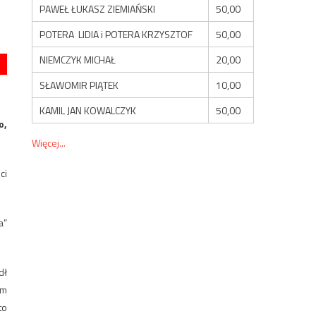
PAWEŁ ŁUKASZ ZIEMIAŃSKI
50,00
POTERA LIDIA i POTERA KRZYSZTOF
50,00
NIEMCZYK MICHAŁ
20,00
SŁAWOMIR PIĄTEK
10,00
KAMIL JAN KOWALCZYK
50,00
o,
Więcej...
ci
a”
dł
om
to