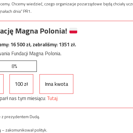
e chcemy. Chcemy wiedzieć, czego organizacje pozarządowe będą chciały ucz
nałach dnia” PR1.
ację Magna Polonia!
jemy:
16 500
zł, zebraliśmy:
1351
zł.
ania Fundacji Magna Polonia.
8%
100 zł
Inna kwota
parł nas tym miesiącu:
Tutaj
e z prezydentem Dudą.
ją – zakomunikował polityk.