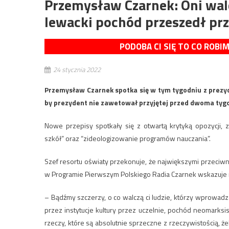
Przemysław Czarnek: Oni wal
lewacki pochód przeszedł prz
PODOBA CI SIĘ TO CO ROBI
24 stycznia 2022
Przemysław Czarnek spotka się w tym tygodniu z prezyd
by prezydent nie zawetował przyjętej przed dwoma tyg
Nowe przepisy spotkały się z otwartą krytyką opozycji,
szkół” oraz “zideologizowanie programów nauczania”.
Szef resortu oświaty przekonuje, że największymi przeciw
w Programie Pierwszym Polskiego Radia Czarnek wskazuje 
– Bądźmy szczerzy, o co walczą ci ludzie, którzy wprowadz
przez instytucje kultury przez uczelnie, pochód neomarksis
rzeczy, które są absolutnie sprzeczne z rzeczywistością,