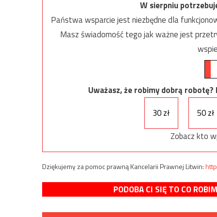
W sierpniu potrzebu
Państwa wsparcie jest niezbędne dla funkcjonow
Masz świadomość tego jak ważne jest przetrw
wspie
Uważasz, że robimy dobrą robotę? Ni
30 zł
50 zł
Zobacz kto w
Dziękujemy za pomoc prawną Kancelarii Prawnej Litwin:
http
PODOBA CI SIĘ TO CO ROBI