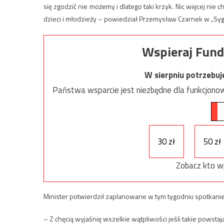
się zgodzić nie możemy i dlatego taki krzyk. Nic więcej ni
dzieci i młodzieży – powiedział Przemysław Czarnek w „Syg
Wspieraj Fund
W sierpniu potrzebu
Państwa wsparcie jest niezbędne dla funkcjonow
30 zł
50 zł
Zobacz kto w
Minister potwierdził zaplanowane w tym tygodniu spotkani
– Z chęcią wyjaśnię wszelkie wątpliwości jeśli takie powsta