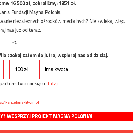
jemy:
16 500
zł, zebraliśmy:
1351
zł.
ania Fundacji Magna Polonia.
anie niezależnych ośrodków medialnych? Nie zwlekaj więc,
raj nas już od teraz.
8%
e czekaj zatem do jutra, wspieraj nas od dzisiaj.
100 zł
Inna kwota
parł nas tym miesiącu:
Tutaj
s://kancelaria-litwin.pl
MY? WESPRZYJ PROJEKT MAGNA POLONIA!