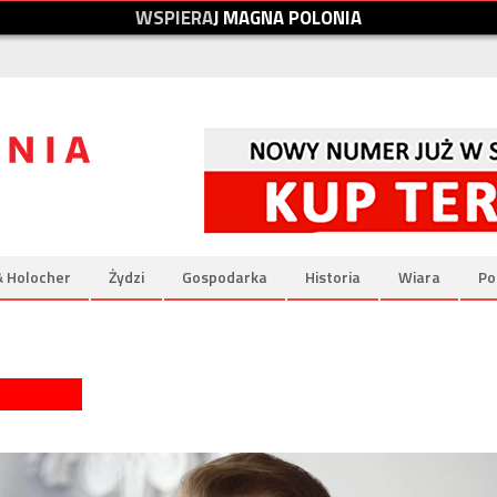
W
S
P
I
E
R
A
J
M
A
G
N
A
P
O
L
O
N
I
A
& Holocher
Żydzi
Gospodarka
Historia
Wiara
Po