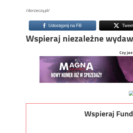
/dorzeczy.pl/
Udostępnij na FB
Twee
Wspieraj niezależne wydaw
Czy jes
Wspieraj Fund