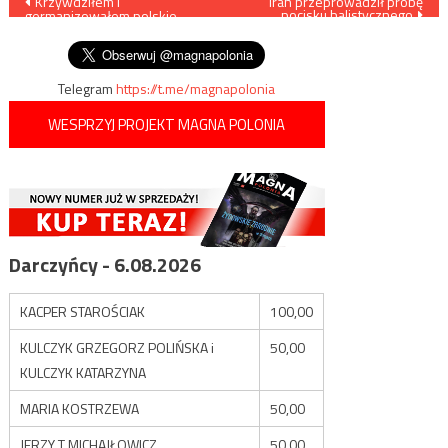
Nawigacja
Krzywdziłem i
Iran przeprowadził próbę
pocisku balistycznego
germanizowałem polskie
wpisu
dzieci dla łatwych pieniędzy
Telegram
https://t.me/magnapolonia
WESPRZYJ PROJEKT MAGNA POLONIA
Darczyńcy - 6.08.2026
KACPER STAROŚCIAK
100,00
KULCZYK GRZEGORZ POLIŃSKA i
50,00
KULCZYK KATARZYNA
MARIA KOSTRZEWA
50,00
JERZY T MICHAJŁOWICZ
50,00