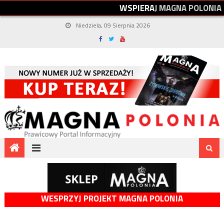
W
S
P
I
E
R
A
J
M
A
G
N
A
P
O
L
O
N
I
A
Niedziela, 09 Sierpnia 2026
WESPRZYJ PROJEKT MAGNA POLONIA