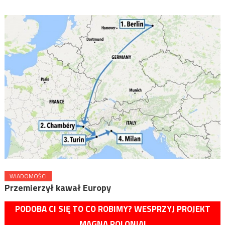
WIADOMOŚCI
Przemierzył kawał Europy
PODOBA CI SIĘ TO CO ROBIMY? WESPRZYJ PROJEKT
MAGNA POLONIA!