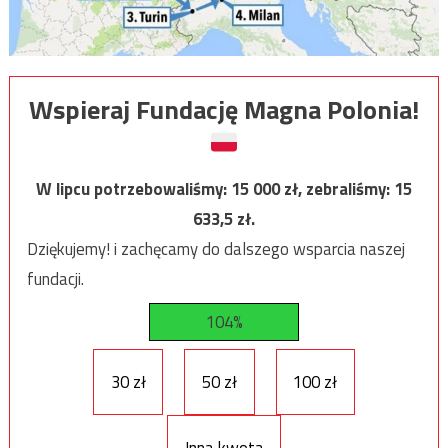
Wspieraj Fundację Magna Polonia!
W lipcu potrzebowaliśmy:
15 000
zł, zebraliśmy:
15
633,5
zł.
Dziękujemy! i zachęcamy do dalszego wsparcia naszej
fundacji.
104%
30 zł
50 zł
100 zł
Inna kwota