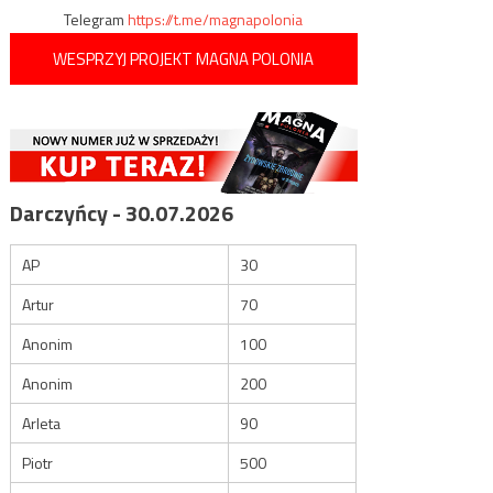
Telegram
https://t.me/magnapolonia
WESPRZYJ PROJEKT MAGNA POLONIA
Darczyńcy - 30.07.2026
AP
30
Artur
70
Anonim
100
Anonim
200
Arleta
90
Piotr
500