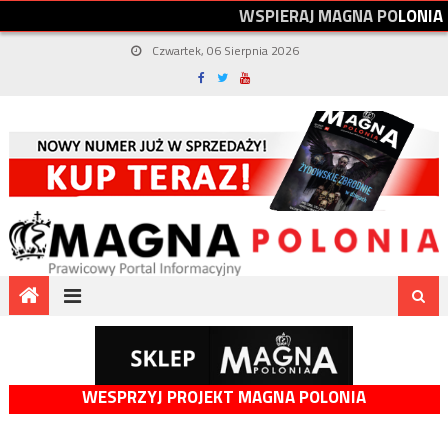
W
S
P
I
E
R
A
J
M
A
G
N
A
P
O
L
O
N
I
A
Czwartek, 06 Sierpnia 2026
WESPRZYJ PROJEKT MAGNA POLONIA