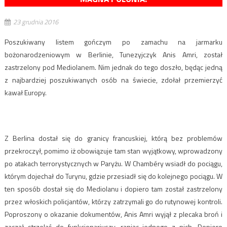
23 grudnia 2016
Poszukiwany listem gończym po zamachu na jarmarku
bożonarodzeniowym w Berlinie, Tunezyjczyk Anis Amri, został
zastrzelony pod Mediolanem. Nim jednak do tego doszło, będąc jedną
z najbardziej poszukiwanych osób na świecie, zdołał przemierzyć
kawał Europy.
Z Berlina dostał się do granicy francuskiej, którą bez problemów
przekroczył, pomimo iż obowiązuje tam stan wyjątkowy, wprowadzony
po atakach terrorystycznych w Paryżu. W Chambéry wsiadł do pociągu,
którym dojechał do Turynu, gdzie przesiadł się do kolejnego pociągu. W
ten sposób dostał się do Mediolanu i dopiero tam został zastrzelony
przez włoskich policjantów, którzy zatrzymali go do rutynowej kontroli.
Poproszony o okazanie dokumentów, Anis Amri wyjął z plecaka broń i
zaczął strzelać do funkcjonariuszy, raniąc jednego z nich. Dopiero