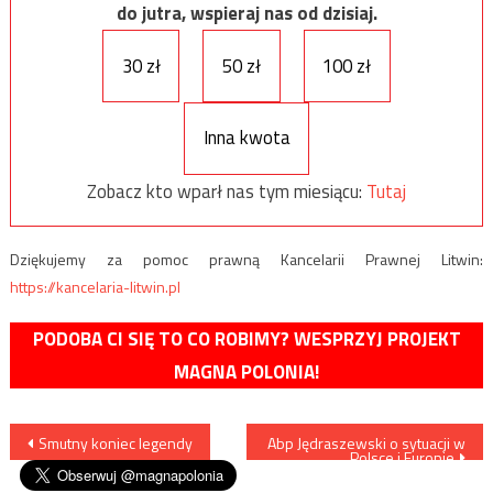
do jutra, wspieraj nas od dzisiaj.
30 zł
50 zł
100 zł
Inna kwota
Zobacz kto wparł nas tym miesiącu:
Tutaj
Dziękujemy za pomoc prawną Kancelarii Prawnej Litwin:
https://kancelaria-litwin.pl
PODOBA CI SIĘ TO CO ROBIMY? WESPRZYJ PROJEKT
MAGNA POLONIA!
Nawigacja
Smutny koniec legendy
Abp Jędraszewski o sytuacji w
Polsce i Europie
wpisu