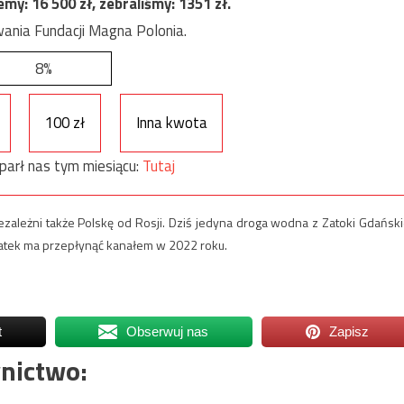
jemy:
16 500
zł, zebraliśmy:
1351
zł.
ania Fundacji Magna Polonia.
8%
100 zł
Inna kwota
parł nas tym miesiącu:
Tutaj
zależni także Polskę od Rosji. Dziś jedyna droga wodna z Zatoki Gdański
tatek ma przepłynąć kanałem w 2022 roku.
t
Obserwuj nas
Zapisz
nictwo: