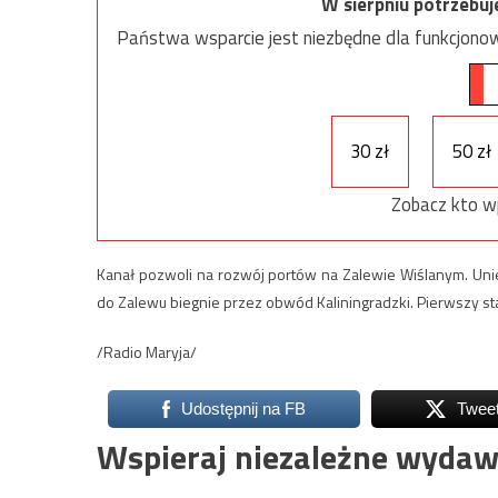
W sierpniu potrzebu
Państwa wsparcie jest niezbędne dla funkcjonow
30 zł
50 zł
Zobacz kto w
Kanał pozwoli na rozwój portów na Zalewie Wiślanym. Unie
do Zalewu biegnie przez obwód Kaliningradzki. Pierwszy s
/Radio Maryja/
Udostępnij na FB
Twee
Wspieraj niezależne wydaw