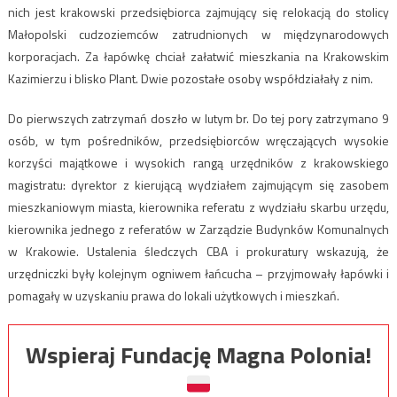
nich jest krakowski przedsiębiorca zajmujący się relokacją do stolicy
Małopolski cudzoziemców zatrudnionych w międzynarodowych
korporacjach. Za łapówkę chciał załatwić mieszkania na Krakowskim
Kazimierzu i blisko Plant. Dwie pozostałe osoby współdziałały z nim.
Do pierwszych zatrzymań doszło w lutym br. Do tej pory zatrzymano 9
osób, w tym pośredników, przedsiębiorców wręczających wysokie
korzyści majątkowe i wysokich rangą urzędników z krakowskiego
magistratu: dyrektor z kierującą wydziałem zajmującym się zasobem
mieszkaniowym miasta, kierownika referatu z wydziału skarbu urzędu,
kierownika jednego z referatów w Zarządzie Budynków Komunalnych
w Krakowie. Ustalenia śledczych CBA i prokuratury wskazują, że
urzędniczki były kolejnym ogniwem łańcucha – przyjmowały łapówki i
pomagały w uzyskaniu prawa do lokali użytkowych i mieszkań.
Wspieraj Fundację Magna Polonia!