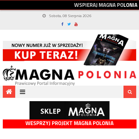
W
S
P
I
E
R
A
J
M
A
G
N
A
P
O
L
O
N
I
A
Sobota, 08 Sierpnia 2026
WESPRZYJ PROJEKT MAGNA POLONIA