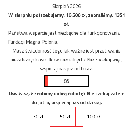
Sierpień 2026
W sierpniu potrzebujemy:
16 500
zł, zebraliśmy:
1351
zł.
Państwa wsparcie jest niezbędne dla funkcjonowania
Fundacji Magna Polonia.
Masz świadomość tego jak ważne jest przetrwanie
niezależnych ośrodków medialnych? Nie zwlekaj więc,
wspieraj nas już od teraz.
8%
Uważasz, że robimy dobrą robotę? Nie czekaj zatem
do jutra, wspieraj nas od dzisiaj.
30 zł
50 zł
100 zł