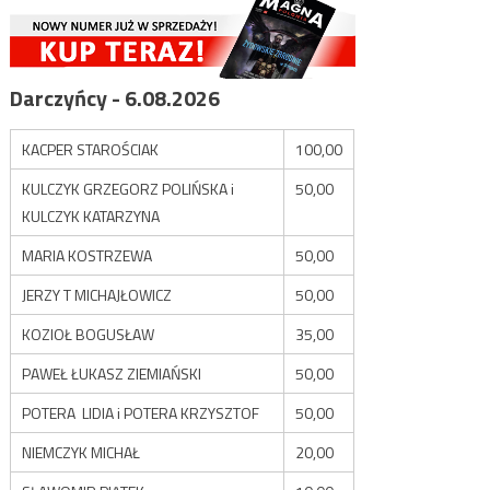
Darczyńcy - 6.08.2026
KACPER STAROŚCIAK
100,00
KULCZYK GRZEGORZ POLIŃSKA i
50,00
KULCZYK KATARZYNA
MARIA KOSTRZEWA
50,00
JERZY T MICHAJŁOWICZ
50,00
KOZIOŁ BOGUSŁAW
35,00
PAWEŁ ŁUKASZ ZIEMIAŃSKI
50,00
POTERA LIDIA i POTERA KRZYSZTOF
50,00
NIEMCZYK MICHAŁ
20,00