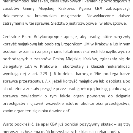
nieruchomości: mieszkań, lokali użytkowych i kamienic pochodzących z
zasobów Gminy Miejskiej Krakowa. Agenci CBA zabezpieczyli
dokumenty w krakowskim magistracie. Niewykluczone dalsze
zatrzymania w tej sprawie. Śledztwo jest rozwojowe i wielowątkowe.
Centralne Biuro Antykorupcyjne apeluje, aby osoby, które wręczyły
korzyść majątkową lub osobistą Urzędnikom UM w Krakowie lub innym
osobom w zamian za przyznanie lokali mieszkalnych lub użytkowych z
pochodzących z zasobów Gminy Miejskiej Kraków, zgłaszały się do
Delegatury CBA w Krakowie i skorzystały z klauzuli niekaralności
wynikająceej z art. 229 § 6 kodeksu karnego: ”Nie podlega karze
sprawca przestępstwa /../, jeżeli korzyść majątkowa lub osobista albo
ich obietnica zostały przyjęte przez osobę pełniącą funkcję publiczną, a
sprawca zawiadomił o tym fakcie organ powołany do ścigania
przestępstw i ujawnił wszystkie istotne okoliczności przestępstwa,
zanim organ ten się o nim dowiedział”.
Warto podkreślić, że apel CBA już odniósł pozytywny skutek – są trzy
pierwsze zgłoszenia osób korzystających z klauzuli niekaralności.