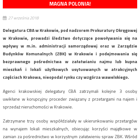
MAGNA POLONIA!
27 września 2018
Delegatura CBA w Krakowie, pod nadzorem Prokuratury Okręgowej
w Krakowie, prowadzi śledztwo dotyczące powoływania się na
wpływy w m.in. administracji samorządowej oraz w Zarządzie
Budynków Komunalnych (ZBK) w Krakowie i podejmowania się
bezprawnego pośrednictwa w załatwianiu najmu lub kupna
mieszkań i lokali użytkowych usytuowanych w atrakcyjnych
częściach Krakowa, nieopodal rynku czy wzgórza wawelskiego.
Agenci krakowskiej delegatury CBA zatrzymali kolejne 3 osoby
uwikłane w korupcyjny proceder związany z przetargami na najem i
sprzedaż nieruchomości w Krakowie.
Zatrzymane trzy osoby współdziałały w ukierunkowaniu przetargów
na wynajem lokali mieszkalnych, obiecując korzyści majątkowe w
zamian za pośrednictwo w korzystnym załatwieniu spraw ZBK. Wśród