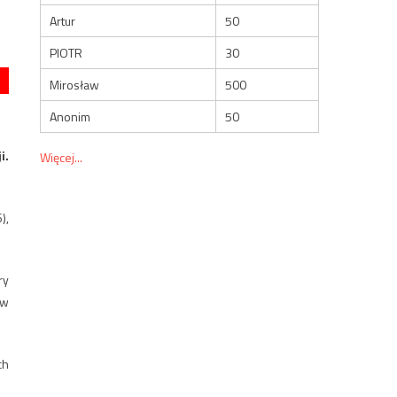
Artur
50
PIOTR
30
Mirosław
500
Anonim
50
i.
Więcej...
),
ry
 w
ch