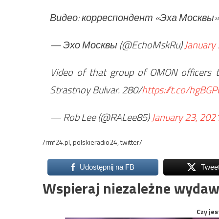
Видео: корреспондент «Эха Москвы»
— Эхо Москвы (@EchoMskRu)
January 
Video of that group of OMON officers t
Strastnoy Bulvar. 280/
https://t.co/hgBG
— Rob Lee (@RALee85)
January 23, 202
/rmf24.pl, polskieradio24, twitter/
Udostępnij na FB
Twee
Wspieraj niezależne wydaw
Czy jes