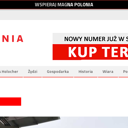
W
S
P
I
E
R
A
J
M
A
G
N
A
P
O
L
O
N
I
A
& Holocher
Żydzi
Gospodarka
Historia
Wiara
Po