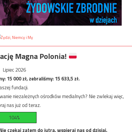
ację Magna Polonia!
Lipiec 2026
my:
15 000
zł, zebraliśmy:
15 633,5
zł.
szej fundacji.
anie niezależnych ośrodków medialnych? Nie zwlekaj więc,
raj nas już od teraz.
104%
e czekaj zatem do jutra, wspieraj nas od dzisiaj.