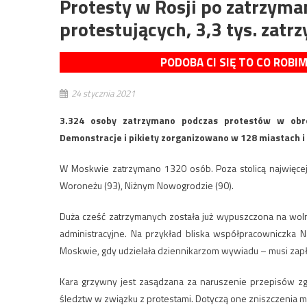
Protesty w Rosji po zatrzyma
protestujących, 3,3 tys. zat
PODOBA CI SIĘ TO CO ROBI
24 stycznia 2021
3.324 osoby zatrzymano podczas protestów w obro
Demonstracje i pikiety zorganizowano w 128 miastach i
W Moskwie zatrzymano 1320 osób. Poza stolicą najwięce
Woroneżu (93), Niżnym Nowogrodzie (90).
Duża cześć zatrzymanych została już wypuszczona na woln
administracyjne. Na przykład bliska współpracowniczka N
Moskwie, gdy udzielała dziennikarzom wywiadu – musi zapłaci
Kara grzywny jest zasądzana za naruszenie przepisów zg
śledztw w związku z protestami. Dotyczą one zniszczenia m