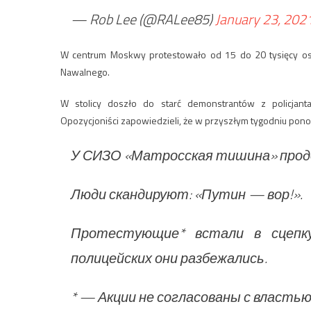
— Rob Lee (@RALee85)
January 23, 202
W centrum Moskwy protestowało od 15 do 20 tysięcy osób.
Nawalnego.
W stolicy doszło do starć demonstrantów z policjanta
Opozycjoniści zapowiedzieli, że w przyszłym tygodniu pono
У СИЗО «Матросская тишина» про
Люди скандируют: «Путин — вор!».
Протестующие* встали в сцепку
полицейских они разбежались.
* — Акции не согласованы с власть