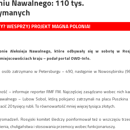
niu Nawalnego: 110 tys.
rzymanych
MY? WESPRZYJ PROJEKT MAGNA POLONIA!
nie Aleksieja Nawalnego, które odbywały się w sobotę w Rosj
 miejscowościach kraju – podał portal OWD-Info.
j osób zatrzymano w Petersburgu – 490, następnie w Nowosybirsku (96
ość – informuje reporter RMF FM. Najczęściej zasądzano wobec nich ka
awalnego – Lubow Sobol, którą policjanci zatrzymali na placu Puszkina
ć 20 tysięcy rubli. To równowartość mniej więcej tysiąca złotych.
romadzeń. Rosyjski komitet śledczy poinformował też o wszczęciu trze
ienia, chuligaństwa i stosowania przemocy wobec funkcjonariuszy.