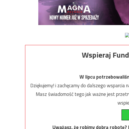
Wspieraj Fund
W lipcu potrzebowaliś
Dziękujemy! i zachęcamy do dalszego wsparcia na
Masz świadomość tego jak ważne jest przetrw
wspie
Uważasz, że robimy dobrą robotę? Ni