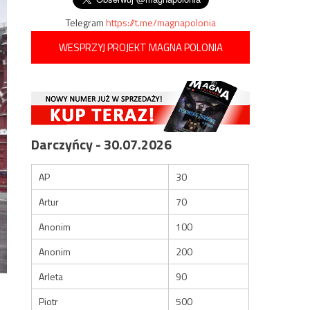
Telegram
https://t.me/magnapolonia
WESPRZYJ PROJEKT MAGNA POLONIA
Darczyńcy - 30.07.2026
AP
30
Artur
70
Anonim
100
Anonim
200
Arleta
90
Piotr
500