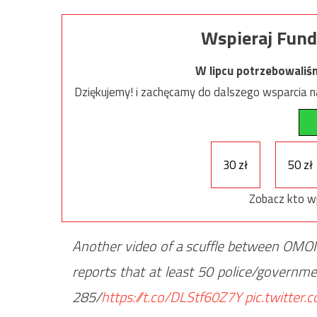
Wspieraj Fund
W lipcu potrzebowaliś
Dziękujemy! i zachęcamy do dalszego wsparcia na
30 zł
50 zł
Zobacz kto w
Another video of a scuffle between OMON
reports that at least 50 police/government
285/
https://t.co/DLStf60Z7Y
pic.twitter