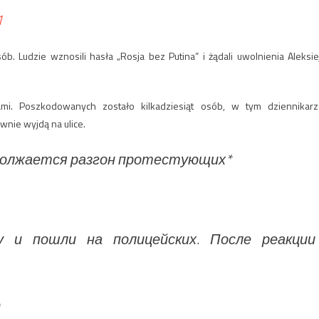
1
 Ludzie wznosili hasła „Rosja bez Putina” i żądali uwolnienia Aleksie
mi. Poszkodowanych zostało kilkadziesiąt osób, w tym dziennikarz
wnie wyjdą na ulice.
должается разгон протестующих*
 и пошли на полицейских. После реакции
ю