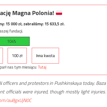
ację Magna Polonia!
my:
15 000
zł, zebraliśmy:
15 633,5
zł.
szej fundacji.
104%
100 zł
Inna kwota
parł nas tym miesiącu:
Tutaj
 officers and protestors in Pushkinskaya today. Baza
 officials were injured, though mostly light injuries.
.com/au8gxUjN0C