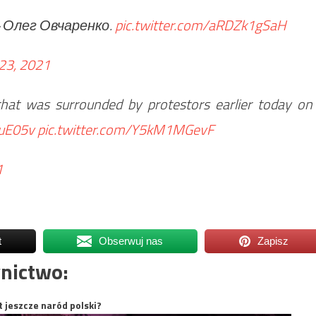
 Олег Овчаренко.
pic.twitter.com/aRDZk1gSaH
23, 2021
hat was surrounded by protestors earlier today on
PuE05v
pic.twitter.com/Y5kM1MGevF
1
t
Obserwuj nas
Zapisz
nictwo:
t jeszcze naród polski?