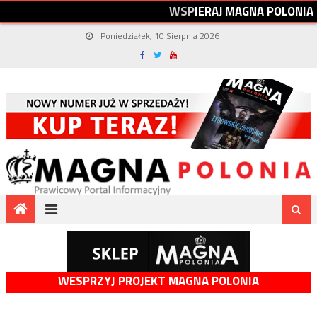
W
S
P
I
E
R
A
J
M
A
G
N
A
P
O
L
O
N
I
A
Poniedziałek, 10 Sierpnia 2026
WESPRZYJ PROJEKT MAGNA POLONIA