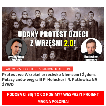
PATLEWICZ & HOLOCHER - SERIA KOMENTATORSKA
Protest we Wrześni przeciwko Niemcom i Żydom.
Polacy znów wygrali! P. Holocher i R. Patlewicz NA
ŻYWO
PODOBA CI SIĘ TO CO ROBIMY? WESPRZYJ PROJEKT
MAGNA POLONIA!