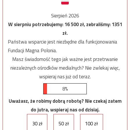
Sierpień 2026
W sierpniu potrzebujemy:
16 500
zł, zebraliśmy:
1351
zł.
Państwa wsparcie jest niezbędne dla funkcjonowania
Fundacji Magna Polonia.
Masz świadomość tego jak ważne jest przetrwanie
niezależnych ośrodków medialnych? Nie zwlekaj więc,
wspieraj nas już od teraz.
8%
Uważasz, że robimy dobrą robotę? Nie czekaj zatem
do jutra, wspieraj nas od dzisiaj.
30 zł
50 zł
100 zł