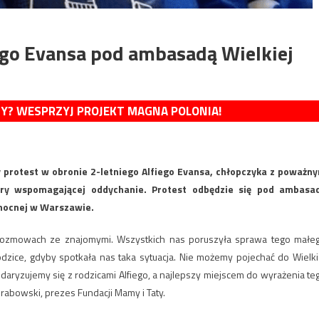
ego Evansa pod ambasadą Wielkiej
MY? WESPRZYJ PROJEKT MAGNA POLONIA!
 protest w obronie 2-letniego Alfiego Evansa, chłopczyka z poważn
ry wspomagającej oddychanie. Protest odbędzie się pod ambasa
ółnocnej w Warszawie.
 rozmowach ze znajomymi. Wszystkich nas poruszyła sprawa tego małe
odzice, gdyby spotkała nas taka sytuacja. Nie możemy pojechać do Wielki
olidaryzujemy się z rodzicami Alfiego, a najlepszy miejscem do wyrażenia te
rabowski, prezes Fundacji Mamy i Taty.