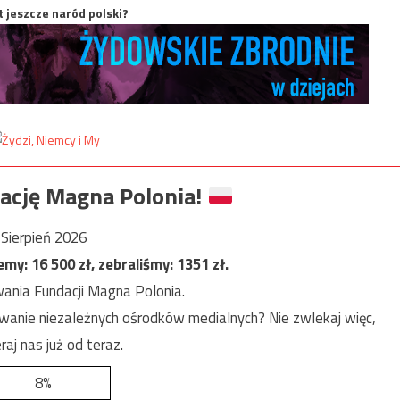
t jeszcze naród polski?
ację Magna Polonia!
Sierpień 2026
jemy:
16 500
zł, zebraliśmy:
1351
zł.
ania Fundacji Magna Polonia.
anie niezależnych ośrodków medialnych? Nie zwlekaj więc,
raj nas już od teraz.
8%