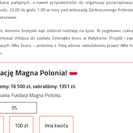
 barw partyjnych, a nawet przynależności do organizacji pozarządowyc
 godz. 22.00 do godz. 1.00 w nocy pod ambasadą Zjednoczonego Królest
 Warszawie.
, któremu brytyjski sąd odebrał nadzieję na życie. W pogotowiu czeka
ować chłopca do szpitala Dzieciątka Jezus w Watykanie. Przyjdź i zap
dowych. Alfie Evans – jesteśmy z Tobą wbrew nieludzkiemu prawu! Alfie h
u.
ację Magna Polonia!
jemy:
16 500
zł, zebraliśmy:
1351
zł.
ania Fundacji Magna Polonia.
8%
100 zł
Inna kwota