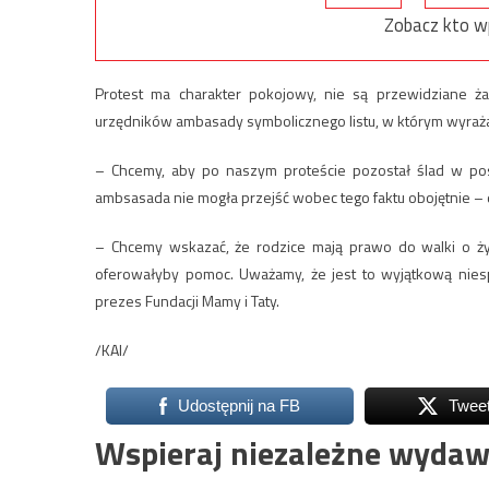
Zobacz kto w
Protest ma charakter pokojowy, nie są przewidziane ża
urzędników ambasady symbolicznego listu, w którym wyrażaj
– Chcemy, aby po naszym proteście pozostał ślad w pos
ambsasada nie mogła przejść wobec tego faktu obojętnie –
– Chcemy wskazać, że rodzice mają prawo do walki o ży
oferowałyby pomoc. Uważamy, że jest to wyjątkową niespr
prezes Fundacji Mamy i Taty.
/KAI/
Udostępnij na FB
Twee
Wspieraj niezależne wydaw