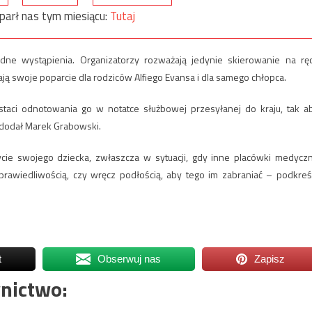
parł nas tym miesiącu:
Tutaj
dne wystąpienia. Organizatorzy rozważają jedynie skierowanie na rę
ą swoje poparcie dla rodziców Alfiego Evansa i dla samego chłopca.
taci odnotowania go w notatce służbowej przesyłanej do kraju, tak a
 dodał Marek Grabowski.
cie swojego dziecka, zwłaszcza w sytuacji, gdy inne placówki medycz
awiedliwością, czy wręcz podłością, aby tego im zabraniać – podkreśl
t
Obserwuj nas
Zapisz
nictwo: