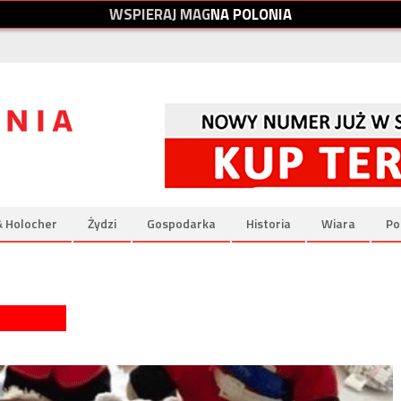
W
S
P
I
E
R
A
J
M
A
G
N
A
P
O
L
O
N
I
A
& Holocher
Żydzi
Gospodarka
Historia
Wiara
Po