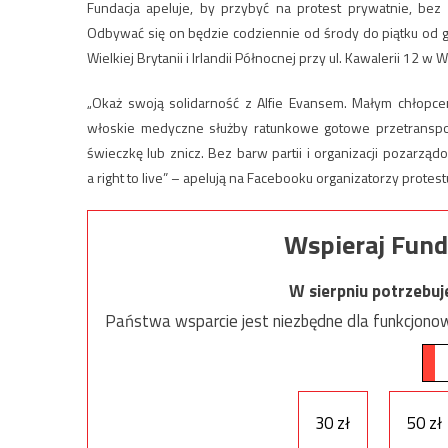
Fundacja apeluje, by przybyć na protest prywatnie, bez
Odbywać się on będzie codziennie od środy do piątku od
Wielkiej Brytanii i Irlandii Północnej przy ul. Kawalerii 12 w
„Okaż swoją solidarność z Alfie Evansem. Małym chłopcem
włoskie medyczne służby ratunkowe gotowe przetransport
świeczkę lub znicz. Bez barw partii i organizacji pozarzą
a right to live” – apelują na Facebooku organizatorzy protest
Wspieraj Fund
W sierpniu potrzebu
Państwa wsparcie jest niezbędne dla funkcjonow
30 zł
50 zł