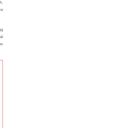
h.
wa
ją
al
as