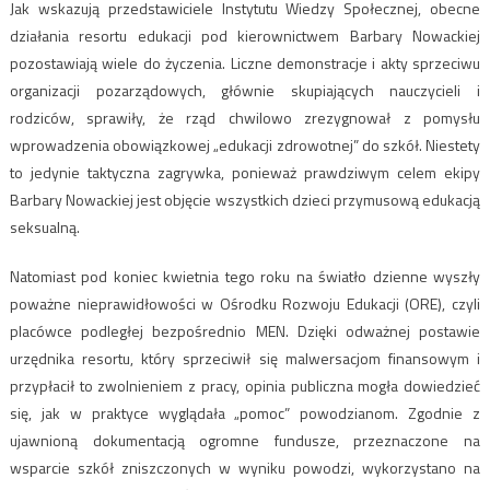
Jak wskazują przedstawiciele Instytutu Wiedzy Społecznej, obecne
działania resortu edukacji pod kierownictwem Barbary Nowackiej
pozostawiają wiele do życzenia. Liczne demonstracje i akty sprzeciwu
organizacji pozarządowych, głównie skupiających nauczycieli i
rodziców, sprawiły, że rząd chwilowo zrezygnował z pomysłu
wprowadzenia obowiązkowej „edukacji zdrowotnej” do szkół. Niestety
to jedynie taktyczna zagrywka, ponieważ prawdziwym celem ekipy
Barbary Nowackiej jest objęcie wszystkich dzieci przymusową edukacją
seksualną.
Natomiast pod koniec kwietnia tego roku na światło dzienne wyszły
poważne nieprawidłowości w Ośrodku Rozwoju Edukacji (ORE), czyli
placówce podległej bezpośrednio MEN. Dzięki odważnej postawie
urzędnika resortu, który sprzeciwił się malwersacjom finansowym i
przypłacił to zwolnieniem z pracy, opinia publiczna mogła dowiedzieć
się, jak w praktyce wyglądała „pomoc” powodzianom. Zgodnie z
ujawnioną dokumentacją ogromne fundusze, przeznaczone na
wsparcie szkół zniszczonych w wyniku powodzi, wykorzystano na