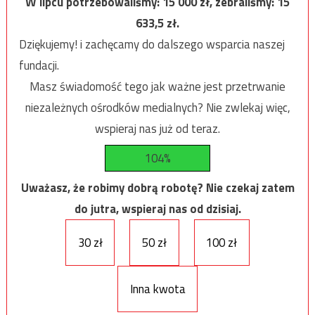
W lipcu potrzebowaliśmy:
15 000
zł, zebraliśmy:
15
633,5
zł.
Dziękujemy! i zachęcamy do dalszego wsparcia naszej
fundacji.
Masz świadomość tego jak ważne jest przetrwanie
niezależnych ośrodków medialnych? Nie zwlekaj więc,
wspieraj nas już od teraz.
104%
Uważasz, że robimy dobrą robotę? Nie czekaj zatem
do jutra, wspieraj nas od dzisiaj.
30 zł
50 zł
100 zł
Inna kwota