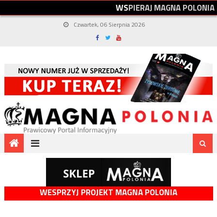
W
S
P
I
E
R
A
J
M
A
G
N
A
P
O
L
O
N
I
A
Czwartek, 06 Sierpnia 2026
WESPRZYJ PROJEKT MAGNA POLONIA