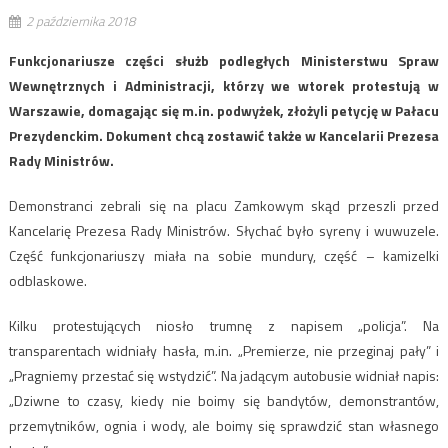
2 października 2018
Funkcjonariusze części służb podległych Ministerstwu Spraw
Wewnętrznych i Administracji, którzy we wtorek protestują w
Warszawie, domagając się m.in. podwyżek, złożyli petycję w Pałacu
Prezydenckim. Dokument chcą zostawić także w Kancelarii Prezesa
Rady Ministrów.
Demonstranci zebrali się na placu Zamkowym skąd przeszli przed
Kancelarię Prezesa Rady Ministrów. Słychać było syreny i wuwuzele.
Część funkcjonariuszy miała na sobie mundury, część – kamizelki
odblaskowe.
Kilku protestujących niosło trumnę z napisem „policja”. Na
transparentach widniały hasła, m.in. „Premierze, nie przeginaj pały” i
„Pragniemy przestać się wstydzić”. Na jadącym autobusie widniał napis:
„Dziwne to czasy, kiedy nie boimy się bandytów, demonstrantów,
przemytników, ognia i wody, ale boimy się sprawdzić stan własnego