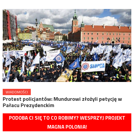
WIADOMOŚCI
Protest policjantów: Mundurowi złożyli petycję w
Pałacu Prezydenckim
PODOBA CI SIĘ TO CO ROBIMY? WESPRZYJ PROJEKT
MAGNA POLONIA!