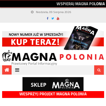
W
S
P
I
E
R
A
J
M
A
G
N
A
P
O
L
O
N
I
A
Niedziela, 09 Sierpnia 2026
WESPRZYJ PROJEKT MAGNA POLONIA