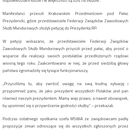
odpowiedzialni ludzie i w większości są dziś na służbie”.
Manifestanci przeszli Krakowskim Przedmieściem pod Pałac
Prezydencki, gdzie przedstawiciele Federacji Związków Zawodowych
Służb Mundurowych złożyli petycję do Prezydenta RP.
W petycji wskazano, że przedstawiciele Federacji Związków
Zawodowych Służb Mundurowych przyszli przed pałac, aby prosić o
wsparcie dla realizacji swoich postulatów przedłożonych rządowi
wiosną tego roku. Zaakcentowano w niej, że przed siedzibą głowy
państwa zgromadziły się tysiące funkcjonariuszy.
„Przyszliśmy tu, aby zwrócić uwagę na swą trudną sytuację i
przypomnieć panu, że jako prezydent wszystkich Polaków jest pan
również naszym prezydentem. Mamy więc prawo, a nawet obowiązek,
by upomnieć się o przywrócenie godności służby” – przekazali.
Podczas ostatniego spotkania szefa MSWiA ze związkowcami padły
propozycje zmian odnoszące się do wszystkich zgłoszonych przez