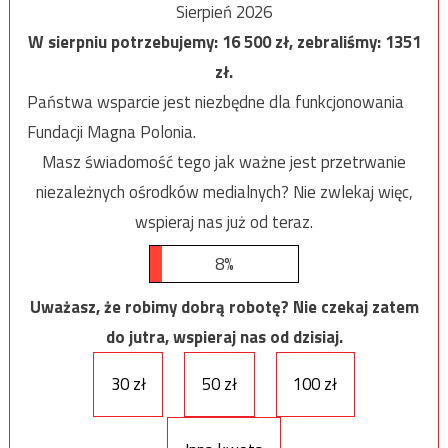
Sierpień 2026
W sierpniu potrzebujemy:
16 500
zł, zebraliśmy:
1351
zł.
Państwa wsparcie jest niezbędne dla funkcjonowania
Fundacji Magna Polonia.
Masz świadomość tego jak ważne jest przetrwanie
niezależnych ośrodków medialnych? Nie zwlekaj więc,
wspieraj nas już od teraz.
8%
Uważasz, że robimy dobrą robotę? Nie czekaj zatem
do jutra, wspieraj nas od dzisiaj.
30 zł
50 zł
100 zł