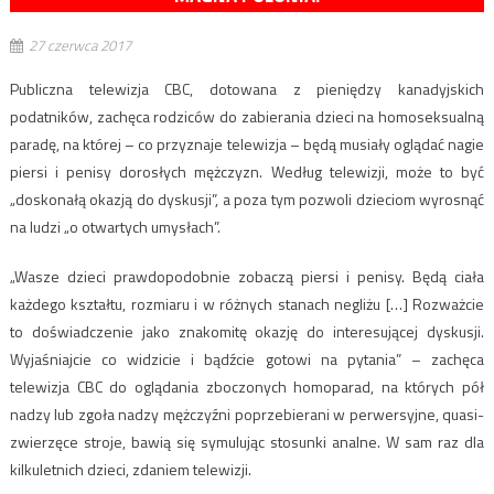
27 czerwca 2017
Publiczna telewizja CBC, dotowana z pieniędzy kanadyjskich
podatników, zachęca rodziców do zabierania dzieci na homoseksualną
paradę, na której – co przyznaje telewizja – będą musiały oglądać nagie
piersi i penisy dorosłych mężczyzn. Według telewizji, może to być
„doskonałą okazją do dyskusji”, a poza tym pozwoli dzieciom wyrosnąć
na ludzi „o otwartych umysłach”.
„Wasze dzieci prawdopodobnie zobaczą piersi i penisy. Będą ciała
każdego kształtu, rozmiaru i w różnych stanach negliżu […] Rozważcie
to doświadczenie jako znakomitę okazję do interesującej dyskusji.
Wyjaśniajcie co widzicie i bądźcie gotowi na pytania” – zachęca
telewizja CBC do oglądania zboczonych homoparad, na których pół
nadzy lub zgoła nadzy mężczyźni poprzebierani w perwersyjne, quasi-
zwierzęce stroje, bawią się symulując stosunki analne. W sam raz dla
kilkuletnich dzieci, zdaniem telewizji.