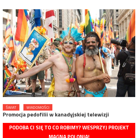
ŚWIAT
WIADOMOŚCI
Promocja pedofilii w kanadyjskiej telewizji
PODOBA CI SIĘ TO CO ROBIMY? WESPRZYJ PROJEKT
MAGNA POLONIA!