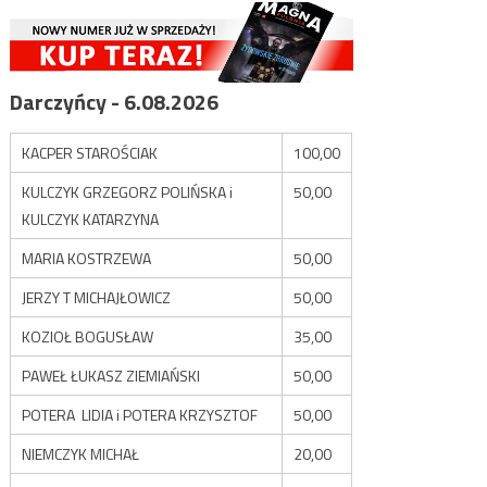
Darczyńcy - 6.08.2026
KACPER STAROŚCIAK
100,00
KULCZYK GRZEGORZ POLIŃSKA i
50,00
KULCZYK KATARZYNA
MARIA KOSTRZEWA
50,00
JERZY T MICHAJŁOWICZ
50,00
KOZIOŁ BOGUSŁAW
35,00
PAWEŁ ŁUKASZ ZIEMIAŃSKI
50,00
POTERA LIDIA i POTERA KRZYSZTOF
50,00
NIEMCZYK MICHAŁ
20,00