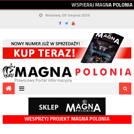
W
S
P
I
E
R
A
J
M
A
G
N
A
P
O
L
O
N
I
A
Niedziela, 09 Sierpnia 2026
WESPRZYJ PROJEKT MAGNA POLONIA