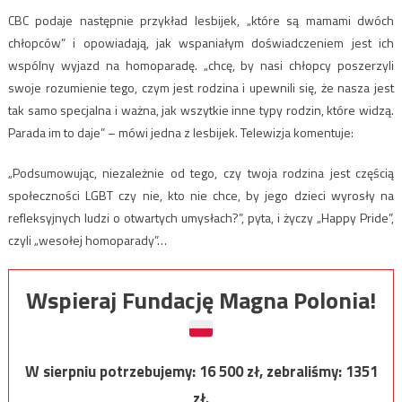
CBC podaje następnie przykład lesbijek, „które są mamami dwóch
chłopców” i opowiadają, jak wspaniałym doświadczeniem jest ich
wspólny wyjazd na homoparadę. „chcę, by nasi chłopcy poszerzyli
swoje rozumienie tego, czym jest rodzina i upewnili się, że nasza jest
tak samo specjalna i ważna, jak wszytkie inne typy rodzin, które widzą.
Parada im to daje” – mówi jedna z lesbijek. Telewizja komentuje:
„Podsumowując, niezależnie od tego, czy twoja rodzina jest częścią
społeczności LGBT czy nie, kto nie chce, by jego dzieci wyrosły na
refleksyjnych ludzi o otwartych umysłach?”, pyta, i życzy „Happy Pride”,
czyli „wesołej homoparady”…
Wspieraj Fundację Magna Polonia!
W sierpniu potrzebujemy:
16 500
zł, zebraliśmy:
1351
zł.