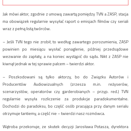
Jak mówi aktor, zgodnie z umową zawartą pomiędzy TVN a ZASP, stacja
ma obowiązek regularnie wysyłać raport o emisjach filmów czy seriali
wraz z pełną listą twórców.
– Jeśli TVN tego nie zrobił, to według zawartego porozumienia, ZASP
powinien po miesiącu wysłać ponaglenie, później przedsądowe
wezwanie do zapłaty, a na koniec wystąpić do sądu. Nikt z ZASP nie
kiwnął jednak w tej sprawie palcem – twierdzi aktor.
– Poszkodowani są tylko aktorzy, bo do Związku Autorów i
Producentów Audiowizualnych (zrzesza m.in. reżyserów,
scenarzystów, operatorów czy garderobianych – przyp. red.) TVN
regularnie wysyła rozliczenie za produkcje paradokumentalne.
Dochodzi do paradoksu, bo część osób pracująca przy danym serialu
otrzymuje tantiemy, a część nie – twierdzi nasz rozmówca.
Wątroba przekonuje, ze skutek decyzji Jarosława Potasza, dyrektora