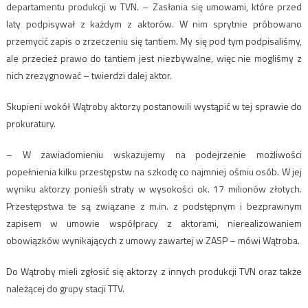
departamentu produkcji w TVN. – Zasłania się umowami, które przed
laty podpisywał z każdym z aktorów. W nim sprytnie próbowano
przemycić zapis o zrzeczeniu się tantiem. My się pod tym podpisaliśmy,
ale przecież prawo do tantiem jest niezbywalne, więc nie mogliśmy z
nich zrezygnować – twierdzi dalej aktor.
Skupieni wokół Wątroby aktorzy postanowili wystąpić w tej sprawie do
prokuratury.
– W zawiadomieniu wskazujemy na podejrzenie możliwości
popełnienia kilku przestępstw na szkodę co najmniej ośmiu osób. W jej
wyniku aktorzy ponieśli straty w wysokości ok. 17 milionów złotych.
Przestępstwa te są związane z m.in. z podstępnym i bezprawnym
zapisem w umowie współpracy z aktorami, nierealizowaniem
obowiązków wynikających z umowy zawartej w ZASP – mówi Wątroba.
Do Wątroby mieli zgłosić się aktorzy z innych produkcji TVN oraz także
należącej do grupy stacji TTV.