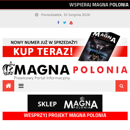
W
S
P
I
E
R
A
J
M
A
G
N
A
P
O
L
O
N
I
A
Poniedziałek, 10 Sierpnia 2026
WESPRZYJ PROJEKT MAGNA POLONIA