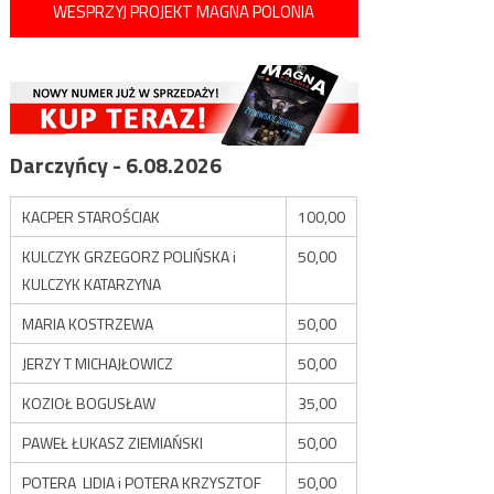
WESPRZYJ PROJEKT MAGNA POLONIA
Darczyńcy - 6.08.2026
KACPER STAROŚCIAK
100,00
KULCZYK GRZEGORZ POLIŃSKA i
50,00
KULCZYK KATARZYNA
MARIA KOSTRZEWA
50,00
JERZY T MICHAJŁOWICZ
50,00
KOZIOŁ BOGUSŁAW
35,00
PAWEŁ ŁUKASZ ZIEMIAŃSKI
50,00
POTERA LIDIA i POTERA KRZYSZTOF
50,00