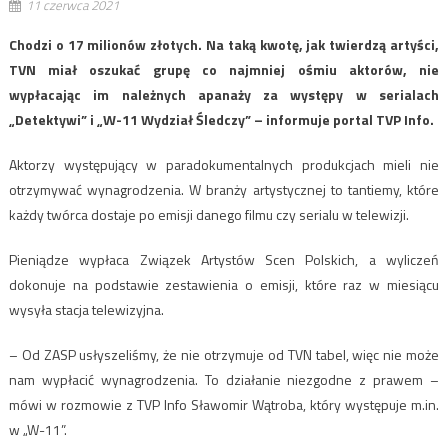
11 czerwca 2021
Chodzi o 17 milionów złotych. Na taką kwotę, jak twierdzą artyści,
TVN miał oszukać grupę co najmniej ośmiu aktorów, nie
wypłacając im należnych apanaży za występy w serialach
„Detektywi” i „W-11 Wydział Śledczy” – informuje portal TVP Info.
Aktorzy występujący w paradokumentalnych produkcjach mieli nie
otrzymywać wynagrodzenia. W branży artystycznej to tantiemy, które
każdy twórca dostaje po emisji danego filmu czy serialu w telewizji.
Pieniądze wypłaca Związek Artystów Scen Polskich, a wyliczeń
dokonuje na podstawie zestawienia o emisji, które raz w miesiącu
wysyła stacja telewizyjna.
– Od ZASP usłyszeliśmy, że nie otrzymuje od TVN tabel, więc nie może
nam wypłacić wynagrodzenia. To działanie niezgodne z prawem –
mówi w rozmowie z TVP Info Sławomir Wątroba, który występuje m.in.
w „W-11”.