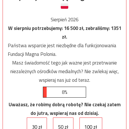
Sierpień 2026
W sierpniu potrzebujemy:
16 500
zł, zebraliśmy:
1351
zł.
Państwa wsparcie jest niezbędne dla funkcjonowania
Fundacji Magna Polonia.
Masz świadomość tego jak ważne jest przetrwanie
niezależnych ośrodków medialnych? Nie zwlekaj więc,
wspieraj nas już od teraz.
8%
Uważasz, że robimy dobrą robotę? Nie czekaj zatem
do jutra, wspieraj nas od dzisiaj.
30 zł
50 zł
100 zł