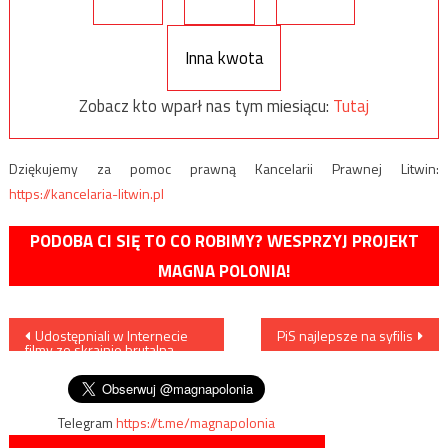
Inna kwota
Zobacz kto wparł nas tym miesiącu:
Tutaj
Dziękujemy za pomoc prawną Kancelarii Prawnej Litwin:
https://kancelaria-litwin.pl
PODOBA CI SIĘ TO CO ROBIMY? WESPRZYJ PROJEKT
MAGNA POLONIA!
Nawigacja
Udostępniali w Internecie
PiS najlepsze na syfilis
filmy ze skrajnie brutalną
wpisu
pornografią
Telegram
https://t.me/magnapolonia