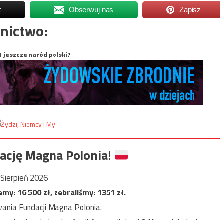
t
Obserwuj nas
Zapisz
nictwo:
t jeszcze naród polski?
ację Magna Polonia!
Sierpień 2026
jemy:
16 500
zł, zebraliśmy:
1351
zł.
ania Fundacji Magna Polonia.