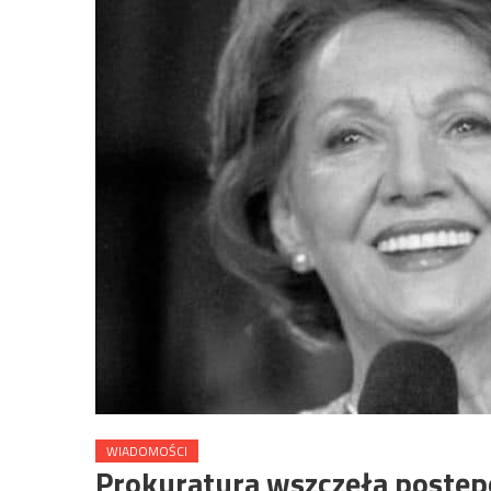
WIADOMOŚCI
Prokuratura wszczęła postęp