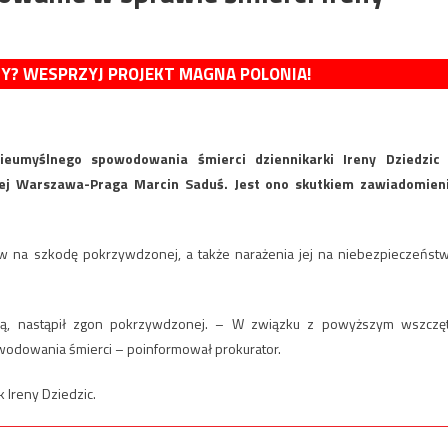
MY? WESPRZYJ PROJEKT MAGNA POLONIA!
eumyślnego spowodowania śmierci dziennikarki Ireny Dziedzic
ej Warszawa-Praga Marcin Saduś. Jest ono skutkiem zawiadomien
w na szkodę pokrzywdzonej, a także narażenia jej na niebezpieczeńst
rawą, nastąpił zgon pokrzywdzonej. – W związku z powyższym wszczę
odowania śmierci – poinformował prokurator.
Ireny Dziedzic.