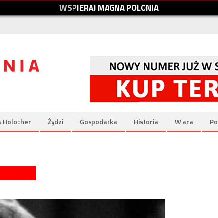
W
S
P
I
E
R
A
J
M
A
G
N
A
P
O
L
O
N
I
A
& Holocher
Żydzi
Gospodarka
Historia
Wiara
Po