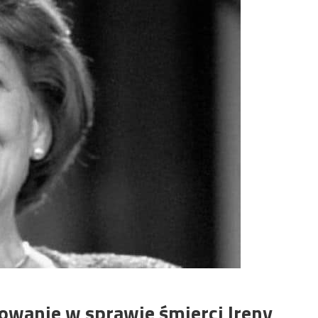
owanie w sprawie śmierci Ireny