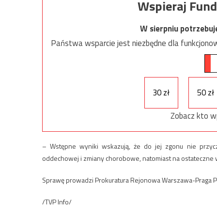
Wspieraj Fund
W sierpniu potrzebu
Państwa wsparcie jest niezbędne dla funkcjonow
30 zł
50 zł
Zobacz kto w
– Wstępne wyniki wskazują, że do jej zgonu nie przycz
oddechowej i zmiany chorobowe, natomiast na ostateczne w
Sprawę prowadzi Prokuratura Rejonowa Warszawa-Praga Poł
/TVP Info/