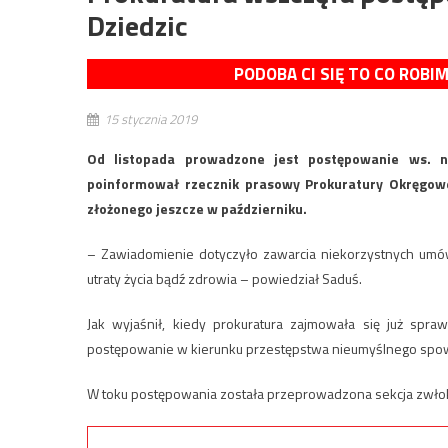
Dziedzic
PODOBA CI SIĘ TO CO ROBI
15 stycznia 2019
Od listopada prowadzone jest postępowanie ws. ni
poinformował rzecznik prasowy Prokuratury Okręgow
złożonego jeszcze w październiku.
– Zawiadomienie dotyczyło zawarcia niekorzystnych umó
utraty życia bądź zdrowia – powiedział Saduś.
Jak wyjaśnił, kiedy prokuratura zajmowała się już sp
postępowanie w kierunku przestępstwa nieumyślnego spow
W toku postępowania została przeprowadzona sekcja zwłok 