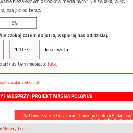
anie niezależnych ośrodków medialnych? Nie zwlekaj więc,
raj nas już od teraz.
8%
e czekaj zatem do jutra, wspieraj nas od dzisiaj.
100 zł
Inna kwota
parł nas tym miesiącu:
Tutaj
s://kancelaria-litwin.pl
MY? WESPRZYJ PROJEKT MAGNA POLONIA!
Na Uniwersytecie Łódzkim uruchomiono Centrum Badań nad
Sztuczną Inteligencją
by
MysteryThemes
.