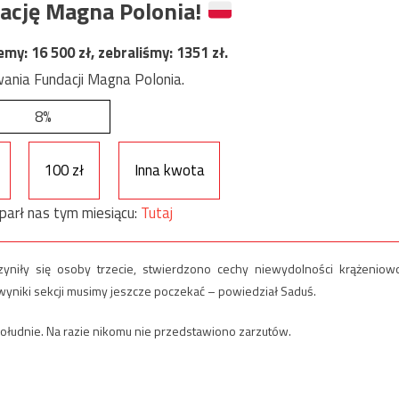
ację Magna Polonia!
jemy:
16 500
zł, zebraliśmy:
1351
zł.
ania Fundacji Magna Polonia.
8%
100 zł
Inna kwota
parł nas tym miesiącu:
Tutaj
yniły się osoby trzecie, stwierdzono cechy niewydolności krążeniow
yniki sekcji musimy jeszcze poczekać – powiedział Saduś.
udnie. Na razie nikomu nie przedstawiono zarzutów.