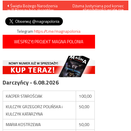
Nawigacja
Święta Bożego Narodzenia
Dżuma Justyniana pod koniec
starożytności wcale nie
w III Rzeszy bez akcentów
zdziesiątkowała populacji
wpisu
religijnych…
Europy
Telegram
https://t.me/magnapolonia
WESPRZYJ PROJEKT MAGNA POLONIA
Darczyńcy - 6.08.2026
KACPER STAROŚCIAK
100,00
KULCZYK GRZEGORZ POLIŃSKA i
50,00
KULCZYK KATARZYNA
MARIA KOSTRZEWA
50,00