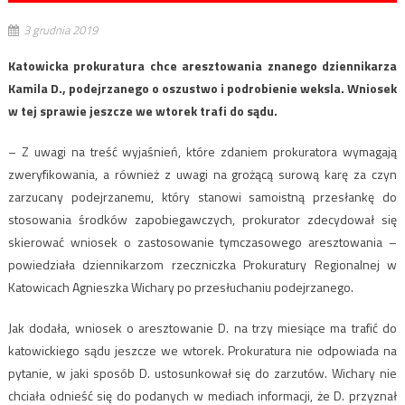
3 grudnia 2019
Katowicka prokuratura chce aresztowania znanego dziennikarza
Kamila D., podejrzanego o oszustwo i podrobienie weksla. Wniosek
w tej sprawie jeszcze we wtorek trafi do sądu.
– Z uwagi na treść wyjaśnień, które zdaniem prokuratora wymagają
zweryfikowania, a również z uwagi na grożącą surową karę za czyn
zarzucany podejrzanemu, który stanowi samoistną przesłankę do
stosowania środków zapobiegawczych, prokurator zdecydował się
skierować wniosek o zastosowanie tymczasowego aresztowania –
powiedziała dziennikarzom rzeczniczka Prokuratury Regionalnej w
Katowicach Agnieszka Wichary po przesłuchaniu podejrzanego.
Jak dodała, wniosek o aresztowanie D. na trzy miesiące ma trafić do
katowickiego sądu jeszcze we wtorek. Prokuratura nie odpowiada na
pytanie, w jaki sposób D. ustosunkował się do zarzutów. Wichary nie
chciała odnieść się do podanych w mediach informacji, że D. przyznał