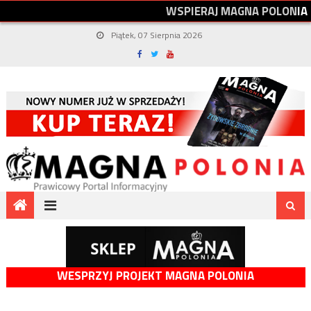
W
S
P
I
E
R
A
J
M
A
G
N
A
P
O
L
O
N
I
A
Piątek, 07 Sierpnia 2026
WESPRZYJ PROJEKT MAGNA POLONIA