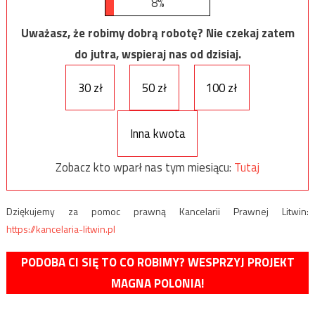
8%
Uważasz, że robimy dobrą robotę? Nie czekaj zatem
do jutra, wspieraj nas od dzisiaj.
30 zł
50 zł
100 zł
Inna kwota
Zobacz kto wparł nas tym miesiącu:
Tutaj
Dziękujemy za pomoc prawną Kancelarii Prawnej Litwin:
https://kancelaria-litwin.pl
PODOBA CI SIĘ TO CO ROBIMY? WESPRZYJ PROJEKT
MAGNA POLONIA!