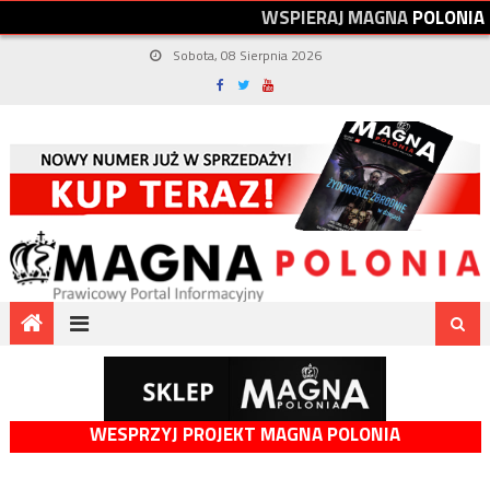
W
S
P
I
E
R
A
J
M
A
G
N
A
P
O
L
O
N
I
A
Sobota, 08 Sierpnia 2026
WESPRZYJ PROJEKT MAGNA POLONIA