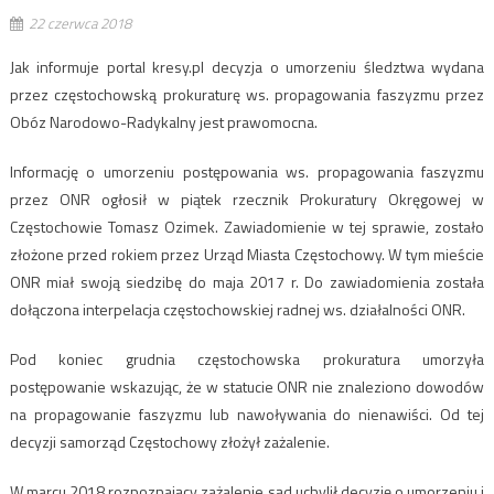
22 czerwca 2018
Jak informuje portal kresy.pl decyzja o umorzeniu śledztwa wydana
przez częstochowską prokuraturę ws. propagowania faszyzmu przez
Obóz Narodowo-Radykalny jest prawomocna.
Informację o umorzeniu postępowania ws. propagowania faszyzmu
przez ONR ogłosił w piątek rzecznik Prokuratury Okręgowej w
Częstochowie Tomasz Ozimek. Zawiadomienie w tej sprawie, zostało
złożone przed rokiem przez Urząd Miasta Częstochowy. W tym mieście
ONR miał swoją siedzibę do maja 2017 r. Do zawiadomienia została
dołączona interpelacja częstochowskiej radnej ws. działalności ONR.
Pod koniec grudnia częstochowska prokuratura umorzyła
postępowanie wskazując, że w statucie ONR nie znaleziono dowodów
na propagowanie faszyzmu lub nawoływania do nienawiści. Od tej
decyzji samorząd Częstochowy złożył zażalenie.
W marcu 2018 rozpoznający zażalenie sąd uchylił decyzję o umorzeniu i