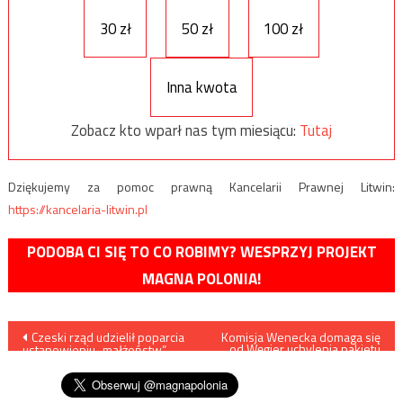
30 zł
50 zł
100 zł
Inna kwota
Zobacz kto wparł nas tym miesiącu:
Tutaj
Dziękujemy za pomoc prawną Kancelarii Prawnej Litwin:
https://kancelaria-litwin.pl
PODOBA CI SIĘ TO CO ROBIMY? WESPRZYJ PROJEKT
MAGNA POLONIA!
Nawigacja
Czeski rząd udzielił poparcia
Komisja Wenecka domaga się
od Węgier uchylenia pakietu
ustanowieniu „małżeństw”
ustaw „Stop Soros”
wpisu
homoseksualnych