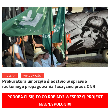
POLSKA
WIADOMOŚCI
Prokuratura umorzyła śledztwo w sprawie
rzekomego propagowania faszyzmu przez ONR
PODOBA CI SIĘ TO CO ROBIMY? WESPRZYJ PROJEKT
MAGNA POLONIA!