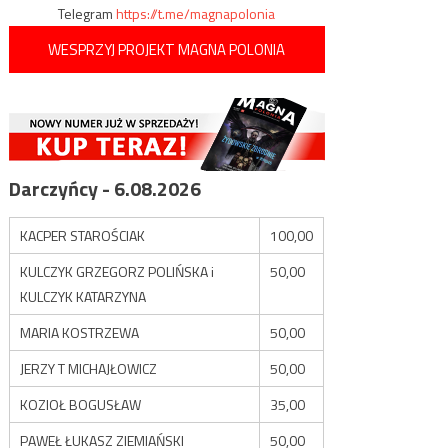
Telegram
https://t.me/magnapolonia
WESPRZYJ PROJEKT MAGNA POLONIA
Darczyńcy - 6.08.2026
KACPER STAROŚCIAK
100,00
KULCZYK GRZEGORZ POLIŃSKA i
50,00
KULCZYK KATARZYNA
MARIA KOSTRZEWA
50,00
JERZY T MICHAJŁOWICZ
50,00
KOZIOŁ BOGUSŁAW
35,00
PAWEŁ ŁUKASZ ZIEMIAŃSKI
50,00