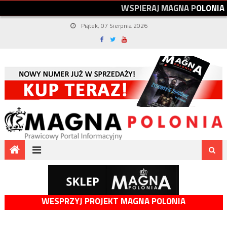
W
S
P
I
E
R
A
J
M
A
G
N
A
P
O
L
O
N
I
A
Piątek, 07 Sierpnia 2026
WESPRZYJ PROJEKT MAGNA POLONIA