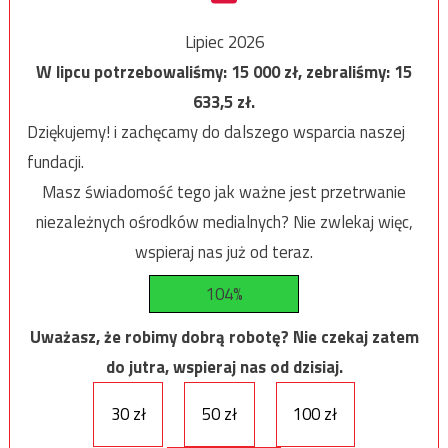
Lipiec 2026
W lipcu potrzebowaliśmy:
15 000
zł, zebraliśmy:
15
633,5
zł.
Dziękujemy! i zachęcamy do dalszego wsparcia naszej
fundacji.
Masz świadomość tego jak ważne jest przetrwanie
niezależnych ośrodków medialnych? Nie zwlekaj więc,
wspieraj nas już od teraz.
104%
Uważasz, że robimy dobrą robotę? Nie czekaj zatem
do jutra, wspieraj nas od dzisiaj.
30 zł
50 zł
100 zł