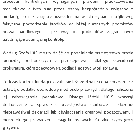
procedur kontrolnych wymaganych prawem, przekazywanie
stosunkowo dużych sum przez osoby bezpośrednio związane z
fundacją, co nie znajduje uzasadnienia w ich sytuacji majątkowej,
faktyczne pochodzenie środków od bliżej nieznanych podmiotów
prawa handlowego i przelewy od podmiotów zagranicznych
utrudniające potencjalną kontrolę.
Według Szefa KAS mogło dojść do popełnienia przestępstwa prania
pieniędzy pochodzących z przestępstwa i dlatego zawiadomił
prokuraturę, która zdecydowała podjąć śledztwo w tej sprawie.
Podczas kontroli fundacji okazało się też, że działała ona sprzecznie z
ustawą o podatku dochodowym od osób prawnych, dlatego naliczono
jej zobowiązania podatkowe. Dlatego łódzki UC-S wszczął
dochodzenie w sprawie o przestępstwo skarbowe – złożenie
nieprawdziwej deklaracji lub oświadczenia organowi podatkowemu i
nierzetelnego prowadzenia ksiąg finansowych. Za takie czyny grozi
grzywna.