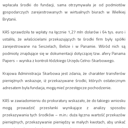
wpłacała środki do fundacji, sama otrzymywała je od podmiotów
gospodarczych zarejestrowanych w wirtualnych biurach w Wielkiej
Brytanii.
KAS sprawdziła te wpłaty na łącznie 1,27 mln dolarów i 64 tys. euro i
ustaliła, że właścicielami przekazujących te środki firm były spółki
zarejestrowane na Seszelach, Belize i w Panamie. Wśród nich są
podmioty znajdujące się w dokumentacji dotyczącej tzw. afery Panama
Papers – wynika z kontroli łódzkiego Urzędu Celno-Skarbowego.
Krajowa Administracja Skarbowa jest zdania, że charakter transferów
pieniężnych wskazuje, iż przekazywane środki, których ostatecznym
adresatem była fundacja, mogą mieć przestępcze pochodzenie.
KAS w zawiadomieniu do prokuratury wskazało, że do takiego wniosku
mogą prowadzić przesłanki wynikające z analizy sposobu
przekazywania tych środków – m.in.: duża łączna wartość przekazów
pieniężnych, przekazywanie pieniędzy w małych kwotach, aby unikać