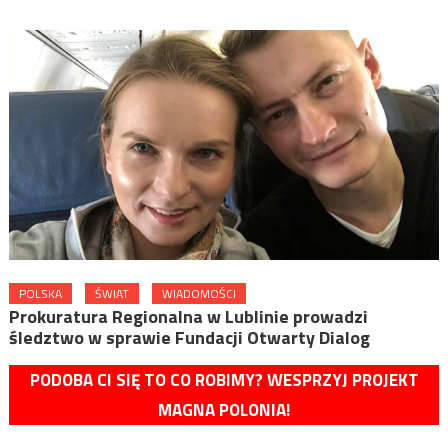
POLSKA
ŚWIAT
WIADOMOŚCI
Prokuratura Regionalna w Lublinie prowadzi
śledztwo w sprawie Fundacji Otwarty Dialog
PODOBA CI SIĘ TO CO ROBIMY? WESPRZYJ PROJEKT
MAGNA POLONIA!