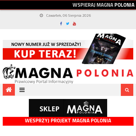
W
S
P
I
E
R
A
J
M
A
G
N
A
P
O
L
O
N
I
A
Czwartek, 06 Sierpnia 2026
WESPRZYJ PROJEKT MAGNA POLONIA