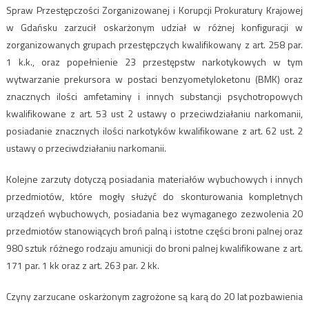
Spraw Przestępczości Zorganizowanej i Korupcji Prokuratury Krajowej
w Gdańsku zarzucił oskarżonym udział w różnej konfiguracji w
zorganizowanych grupach przestępczych kwalifikowany z art. 258 par.
1 k.k., oraz popełnienie 23 przestępstw narkotykowych w tym
wytwarzanie prekursora w postaci benzyometyloketonu (BMK) oraz
znacznych ilości amfetaminy i innych substancji psychotropowych
kwalifikowane z art. 53 ust 2 ustawy o przeciwdziałaniu narkomanii,
posiadanie znacznych ilości narkotyków kwalifikowane z art. 62 ust. 2
ustawy o przeciwdziałaniu narkomanii.
Kolejne zarzuty dotyczą posiadania materiałów wybuchowych i innych
przedmiotów, które mogły służyć do skonturowania kompletnych
urządzeń wybuchowych, posiadania bez wymaganego zezwolenia 20
przedmiotów stanowiących broń palną i istotne części broni palnej oraz
980 sztuk różnego rodzaju amunicji do broni palnej kwalifikowane z art.
171 par. 1 kk oraz z art. 263 par. 2 kk.
Czyny zarzucane oskarżonym zagrożone są karą do 20 lat pozbawienia