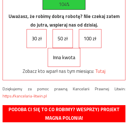
104%
Uważasz, że robimy dobrą robotę? Nie czekaj zatem
do jutra, wspieraj nas od dzisiaj.
30 zł
50 zł
100 zł
Inna kwota
Zobacz kto wparł nas tym miesiącu:
Tutaj
Dziękujemy za pomoc prawną Kancelarii Prawnej Litwin:
https://kancelaria-litwin.pl
PODOBA CI SIĘ TO CO ROBIMY? WESPRZYJ PROJEKT
MAGNA POLONIA!