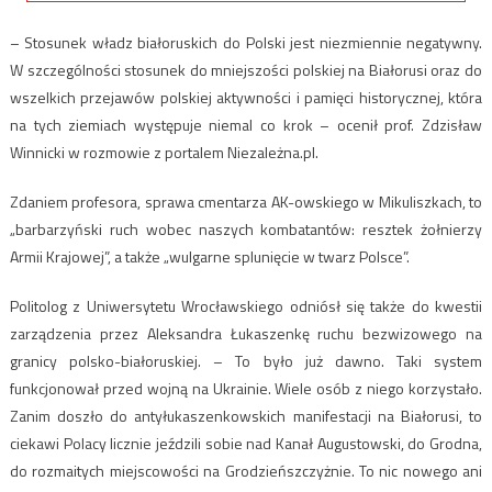
– Stosunek władz białoruskich do Polski jest niezmiennie negatywny.
W szczególności stosunek do mniejszości polskiej na Białorusi oraz do
wszelkich przejawów polskiej aktywności i pamięci historycznej, która
na tych ziemiach występuje niemal co krok – ocenił prof. Zdzisław
Winnicki w rozmowie z portalem Niezależna.pl.
Zdaniem profesora, sprawa cmentarza AK-owskiego w Mikuliszkach, to
„barbarzyński ruch wobec naszych kombatantów: resztek żołnierzy
Armii Krajowej”, a także „wulgarne splunięcie w twarz Polsce”.
Politolog z Uniwersytetu Wrocławskiego odniósł się także do kwestii
zarządzenia przez Aleksandra Łukaszenkę ruchu bezwizowego na
granicy polsko-białoruskiej. – To było już dawno. Taki system
funkcjonował przed wojną na Ukrainie. Wiele osób z niego korzystało.
Zanim doszło do antyłukaszenkowskich manifestacji na Białorusi, to
ciekawi Polacy licznie jeździli sobie nad Kanał Augustowski, do Grodna,
do rozmaitych miejscowości na Grodzieńszczyżnie. To nic nowego ani