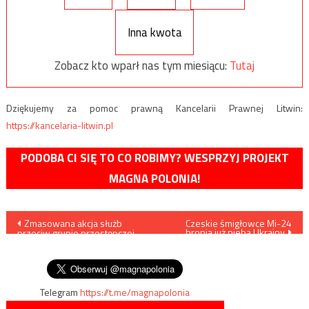
Inna kwota
Zobacz kto wparł nas tym miesiącu:
Tutaj
Dziękujemy za pomoc prawną Kancelarii Prawnej Litwin:
https://kancelaria-litwin.pl
PODOBA CI SIĘ TO CO ROBIMY? WESPRZYJ PROJEKT
MAGNA POLONIA!
Nawigacja
Zmasowana akcja służb
Czeskie śmigłowce Mi-24
bronią już nieba Ukrainy
przeciw grupie przestępczej
wpisu
wyłudzającej VAT. 20 osób
zatrzymanych
Telegram
https://t.me/magnapolonia