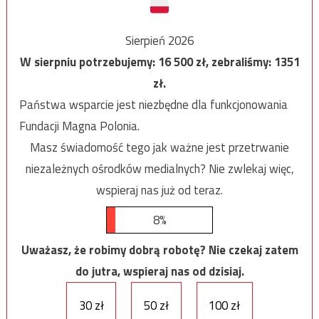
Sierpień 2026
W sierpniu potrzebujemy:
16 500
zł, zebraliśmy:
1351
zł.
Państwa wsparcie jest niezbędne dla funkcjonowania
Fundacji Magna Polonia.
Masz świadomość tego jak ważne jest przetrwanie
niezależnych ośrodków medialnych? Nie zwlekaj więc,
wspieraj nas już od teraz.
8%
Uważasz, że robimy dobrą robotę? Nie czekaj zatem
do jutra, wspieraj nas od dzisiaj.
30 zł
50 zł
100 zł