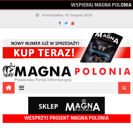
W
S
P
I
E
R
A
J
M
A
G
N
A
P
O
L
O
N
I
A
Poniedziałek, 10 Sierpnia 2026
WESPRZYJ PROJEKT MAGNA POLONIA