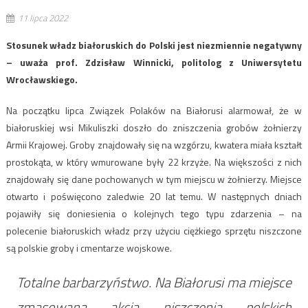
11 lipca 2022
Stosunek władz białoruskich do Polski jest niezmiennie negatywny
– uważa prof. Zdzisław Winnicki, politolog z Uniwersytetu
Wrocławskiego.
Na początku lipca Związek Polaków na Białorusi alarmował, że w
białoruskiej wsi Mikuliszki doszło do zniszczenia grobów żołnierzy
Armii Krajowej. Groby znajdowały się na wzgórzu, kwatera miała kształt
prostokąta, w który wmurowane były 22 krzyże. Na większości z nich
znajdowały się dane pochowanych w tym miejscu w żołnierzy. Miejsce
otwarto i poświęcono zaledwie 20 lat temu. W następnych dniach
pojawiły się doniesienia o kolejnych tego typu zdarzenia – na
polecenie białoruskich władz przy użyciu ciężkiego sprzętu niszczone
są polskie groby i cmentarze wojskowe.
Totalne barbarzyństwo. Na Białorusi ma miejsce
zmasowana akcja niszczenia polskich