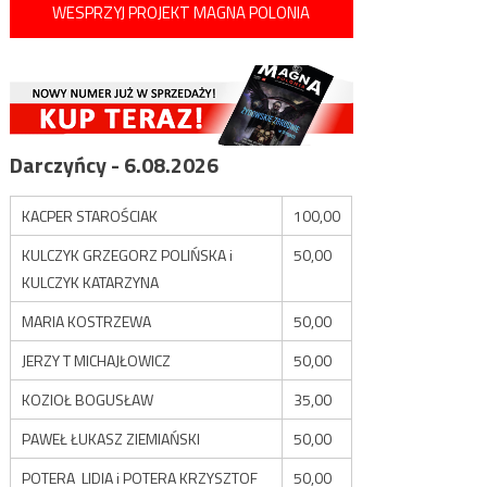
WESPRZYJ PROJEKT MAGNA POLONIA
Darczyńcy - 6.08.2026
KACPER STAROŚCIAK
100,00
KULCZYK GRZEGORZ POLIŃSKA i
50,00
KULCZYK KATARZYNA
MARIA KOSTRZEWA
50,00
JERZY T MICHAJŁOWICZ
50,00
KOZIOŁ BOGUSŁAW
35,00
PAWEŁ ŁUKASZ ZIEMIAŃSKI
50,00
POTERA LIDIA i POTERA KRZYSZTOF
50,00