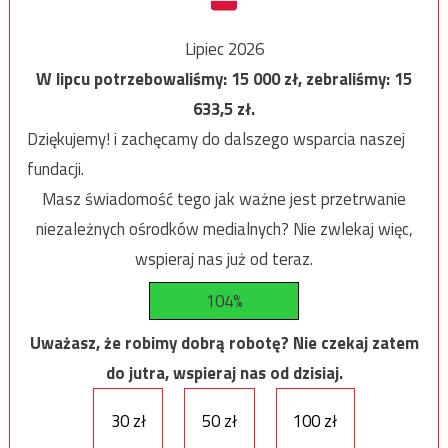
Lipiec 2026
W lipcu potrzebowaliśmy:
15 000
zł, zebraliśmy:
15
633,5
zł.
Dziękujemy! i zachęcamy do dalszego wsparcia naszej
fundacji.
Masz świadomość tego jak ważne jest przetrwanie
niezależnych ośrodków medialnych? Nie zwlekaj więc,
wspieraj nas już od teraz.
104%
Uważasz, że robimy dobrą robotę? Nie czekaj zatem
do jutra, wspieraj nas od dzisiaj.
30 zł
50 zł
100 zł