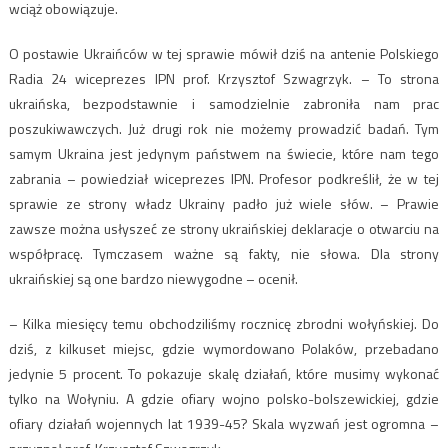
wciąż obowiązuje.
O postawie Ukraińców w tej sprawie mówił dziś na antenie Polskiego
Radia 24 wiceprezes IPN prof. Krzysztof Szwagrzyk. – To strona
ukraińska, bezpodstawnie i samodzielnie zabroniła nam prac
poszukiwawczych. Już drugi rok nie możemy prowadzić badań. Tym
samym Ukraina jest jedynym państwem na świecie, które nam tego
zabrania – powiedział wiceprezes IPN. Profesor podkreślił, że w tej
sprawie ze strony władz Ukrainy padło już wiele słów. – Prawie
zawsze można usłyszeć ze strony ukraińskiej deklaracje o otwarciu na
współpracę. Tymczasem ważne są fakty, nie słowa. Dla strony
ukraińskiej są one bardzo niewygodne – ocenił.
– Kilka miesięcy temu obchodziliśmy rocznicę zbrodni wołyńskiej. Do
dziś, z kilkuset miejsc, gdzie wymordowano Polaków, przebadano
jedynie 5 procent. To pokazuje skalę działań, które musimy wykonać
tylko na Wołyniu. A gdzie ofiary wojno polsko-bolszewickiej, gdzie
ofiary działań wojennych lat 1939-45? Skala wyzwań jest ogromna –