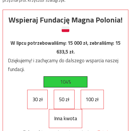
przyznał prof. Krzysztof Szwagrzyk.
Wspieraj Fundację Magna Polonia!
W lipcu potrzebowaliśmy:
15 000
zł, zebraliśmy:
15
633,5
zł.
Dziękujemy! i zachęcamy do dalszego wsparcia naszej
fundacji.
104%
30 zł
50 zł
100 zł
Inna kwota