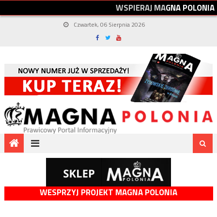
W
S
P
I
E
R
A
J
M
A
G
N
A
P
O
L
O
N
I
A
Czwartek, 06 Sierpnia 2026
WESPRZYJ PROJEKT MAGNA POLONIA