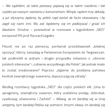
–
Nie sądziłem, że takie postawy po­jawią się w takim nasileniu i tak
szybko po naszym rozstaniu z komunizmem. Minęły raptem trzy dekady,
a już słyszymy żądania, by polski rząd został de facto skasowany i by
zajęli się nami inni. My zaś będziemy się im podlizywać i grzać ich
blaskiem. Smutne
– powiedział w rozmowie z tygodnikiem „SIECI”
europoseł PiS prof. Ryszard Legutko
Filozof, nie po raz pierwszy, porównał przedstawicieli „totalnej
opozycji”, którzy zasiadają w Parlamencie Europejskim do Targowiczan.
Jak podkreślił w jednym i drugim przypadku mówiono o „obronie
polskich interesów” i „robieniu wszystkiego dla Polski”. Jak jednak miało
to zostać zrealizowane? Poprzez „dążenie do poddania państwa
kontroli zewnętrznego suwerena, dopuszczają się zdrady”.
Według rozmówcy tygodnika „SIECI” dla części polskich elit „Unia to
upragniony, zewnętrzny suweren, który ucieleś­nia postęp, dobrobyt,
cywilizację, oświecenie i Zachód”. –
Mówią, że im bardziej się w Unię
wtopimy, tym bardziej Polska się wzmocni. Innymi słowy: im bardziej się