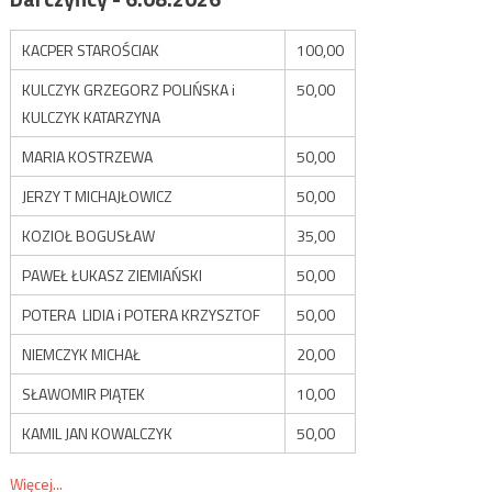
KACPER STAROŚCIAK
100,00
KULCZYK GRZEGORZ POLIŃSKA i
50,00
KULCZYK KATARZYNA
MARIA KOSTRZEWA
50,00
JERZY T MICHAJŁOWICZ
50,00
KOZIOŁ BOGUSŁAW
35,00
PAWEŁ ŁUKASZ ZIEMIAŃSKI
50,00
POTERA LIDIA i POTERA KRZYSZTOF
50,00
NIEMCZYK MICHAŁ
20,00
SŁAWOMIR PIĄTEK
10,00
KAMIL JAN KOWALCZYK
50,00
Więcej...