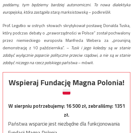
poddamy, tym będziemy bardziej autonomiczni. To nowa dialektyka
europejska, która zastąpiła starą marksistowską
– podkreślił.
Prof. Legutko w ostrych słowach skrytykował postawę Donalda Tuska,
który podczas debaty o „praworządności w Polsce” został pochwalony
przez niemieckiego europosła Manfreda Webera za „prounijną
demonstrację z 10 października”. –
Tusk i jego koledzy są w stanie
zdobyć wyłącznie poparcie polityczne przeciw rządowi, a nie są w stanie
zdobyć niczego na rzecz polskiego państwa
– mówił.
Wspieraj Fundację Magna Polonia!
W sierpniu potrzebujemy:
16 500
zł, zebraliśmy:
1351
zł.
Państwa wsparcie jest niezbędne dla funkcjonowania
Fundacji Magna Polonia.