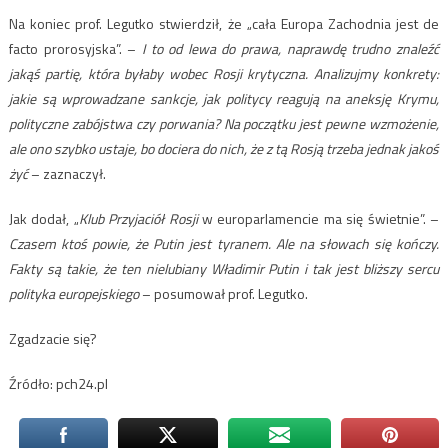
Na koniec prof. Legutko stwierdził, że „cała Europa Zachodnia jest de
facto prorosyjska”. –
I to od lewa do prawa, naprawdę trudno znaleźć
jakąś partię, która byłaby wobec Rosji krytyczna. Analizujmy konkrety:
jakie są wprowadzane sankcje, jak politycy reagują na aneksję Krymu,
polityczne zabójstwa czy porwania? Na początku jest pewne wzmożenie,
ale ono szybko ustaje, bo dociera do nich, że z tą Rosją trzeba jednak jakoś
żyć
– zaznaczył.
Jak dodał, „
Klub Przyjaciół Rosji
w europarlamencie ma się świetnie”. –
Czasem ktoś powie, że Putin jest tyranem. Ale na słowach się kończy.
Fakty są takie, że ten nielubiany Władimir Putin i tak jest bliższy sercu
polityka europejskiego
– posumował prof. Legutko.
Zgadzacie się?
Źródło: pch24.pl