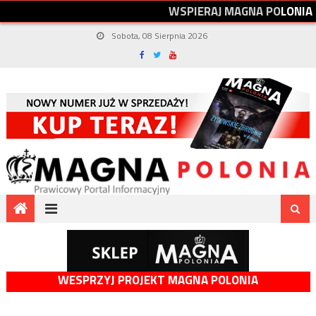
W
S
P
I
E
R
A
J
M
A
G
N
A
P
O
L
O
N
I
A
Sobota, 08 Sierpnia 2026
WESPRZYJ PROJEKT MAGNA POLONIA