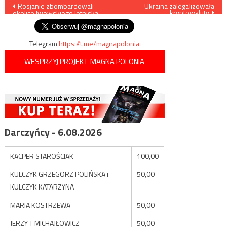
Nawigacja
Rosjanie zbombardowali
Ukraina zalegalizowała
kryptowaluty
okolice lwowskiego lotniska
wpisu
Telegram
https://t.me/magnapolonia
WESPRZYJ PROJEKT MAGNA POLONIA
Darczyńcy - 6.08.2026
KACPER STAROŚCIAK
100,00
KULCZYK GRZEGORZ POLIŃSKA i
50,00
KULCZYK KATARZYNA
MARIA KOSTRZEWA
50,00
JERZY T MICHAJŁOWICZ
50,00