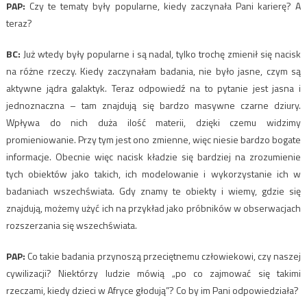
PAP:
Czy te tematy były popularne, kiedy zaczynała Pani karierę? A
teraz?
BC:
Już wtedy były popularne i są nadal, tylko trochę zmienił się nacisk
na różne rzeczy. Kiedy zaczynałam badania, nie było jasne, czym są
aktywne jądra galaktyk. Teraz odpowiedź na to pytanie jest jasna i
jednoznaczna – tam znajdują się bardzo masywne czarne dziury.
Wpływa do nich duża ilość materii, dzięki czemu widzimy
promieniowanie. Przy tym jest ono zmienne, więc niesie bardzo bogate
informacje. Obecnie więc nacisk kładzie się bardziej na zrozumienie
tych obiektów jako takich, ich modelowanie i wykorzystanie ich w
badaniach wszechświata. Gdy znamy te obiekty i wiemy, gdzie się
znajdują, możemy użyć ich na przykład jako próbników w obserwacjach
rozszerzania się wszechświata.
PAP:
Co takie badania przynoszą przeciętnemu człowiekowi, czy naszej
cywilizacji? Niektórzy ludzie mówią „po co zajmować się takimi
rzeczami, kiedy dzieci w Afryce głodują”? Co by im Pani odpowiedziała?