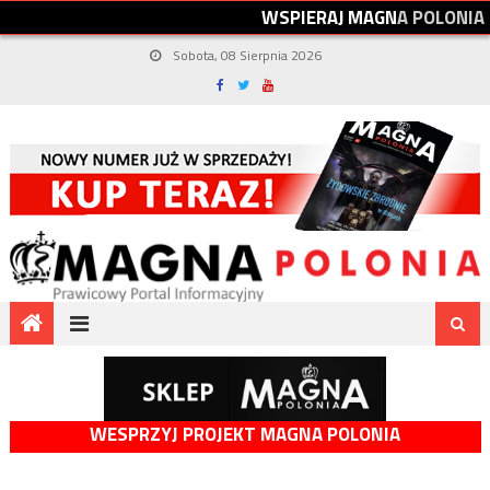
W
S
P
I
E
R
A
J
M
A
G
N
A
P
O
L
O
N
I
A
Sobota, 08 Sierpnia 2026
WESPRZYJ PROJEKT MAGNA POLONIA