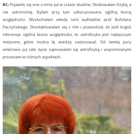
BC:
Pojawiły się one u mnie już w czasie studiów. Studiowałam fizykę, a
nie astronomię. Byłam przy tym zafascynowana ogólną teorią
względności. Wysłuchałam wtedy serii wykładów prof. Bohdana
Paczyńskiego. Skontaktowałam się z nim i powiedział, że jeśli kogoś
interesuje ogólna teoria względności, to astrofizyka jest najlepszym
miejscem, gdzie można tę wiedzę zastosować. Od tamtej pory
właściwie już całe życie zajmowałam się astrofizyką i wspomnianymi
procesami w różnych aspektach.