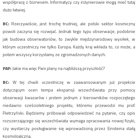
współpracę z biznesem. Informatycy czy inżynierowie mogą mieć tutaj
dużo łatwiej.
BC:
Rzeczywiście, jest trochę trudniej, ale polski sektor kosmiczny
powoli zaczyna się rozwijać. Jednak tego typu obserwacje, podobnie
jak budowa obserwatoriów, to zwykle międzynarodowy wysiłek, w
którym uczestniczy nie tylko Europa. Każdy kraj wkłada to, co może, a
potem wszyscy korzystamy ze zgromadzonych danych.
PAP:
Jakie ma więc Pani plany na najbliższą przyszłość?
BC:
W tej chwili uczestniczę w zaawansowanym już projekcie
dotyczącym ocen tempa ekspansji wszechświata przy pomocy
obserwacji kwazarów i jestem jednym z kierowników rozpoczętego
niedawno sześcioletniego projektu, któremu przewodzi mu prof.
Pietrzyński. Będziemy próbowali odpowiedzieć na pytanie, czy opis
rozszerzającego się wszechświata wymaga opracowania nowej fizyki,
czy wystarczy posługiwanie się wprowadzoną przez Einsteina stałą
kosmologiczną.