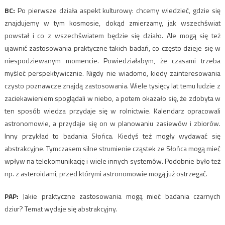
BC:
Po pierwsze działa aspekt kulturowy: chcemy wiedzieć, gdzie się
znajdujemy w tym kosmosie, dokąd zmierzamy, jak wszechświat
powstał i co z wszechświatem będzie się działo. Ale mogą się też
ujawnić zastosowania praktyczne takich badań, co często dzieje się w
niespodziewanym momencie. Powiedziałabym, że czasami trzeba
myśleć perspektywicznie. Nigdy nie wiadomo, kiedy zainteresowania
czysto poznawcze znajdą zastosowania. Wiele tysięcy lat temu ludzie z
zaciekawieniem spoglądali w niebo, a potem okazało się, że zdobyta w
ten sposób wiedza przydaje się w rolnictwie. Kalendarz opracowali
astronomowie, a przydaje się on w planowaniu zasiewów i zbiorów.
Inny przykład to badania Słońca. Kiedyś też mogły wydawać się
abstrakcyjne. Tymczasem silne strumienie cząstek ze Słońca mogą mieć
wpływ na telekomunikację i wiele innych systemów. Podobnie było też
np. z asteroidami, przed którymi astronomowie mogą już ostrzegać.
PAP:
Jakie praktyczne zastosowania mogą mieć badania czarnych
dziur? Temat wydaje się abstrakcyjny.