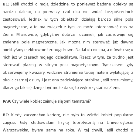
BC:
Jeśli chodzi o moją dziedzinę, to ponieważ badane obiekty są
bardzo daleko, na pierwszy rzut oka nie widać bezpośrednich
zastosowań. Jednak w tych obiektach działają bardzo silne pola
magnetyczne, a to ma związek z tym, co może interesować nas na
Ziemi. Mianowicie, gdybyśmy dobrze rozumieli, jak zachowuje się
zmienne pole magnetyczne, jak można nim sterować, już dawno
mielibyśmy elektrownie termojądrowe. Nadal ich nie ma, a mówiło się o
nich już w czasach mojego dzieciństwa. Rzecz w tym, że trudno jest
sterować plazmą w silnym polu magnetycznym. Tymczasem gdy
obserwujemy kwazary, widzimy strumienie takiej materii wylatującej z
okolic czarnej dziury i jest ona zadziwiająco stabilna. Jeśli zrozumiemy,
dlaczego tak się dzieje, być może da się to wykorzystać na Ziemi.
PAP:
Czy wiele kobiet zajmuje się tymi tematami?
BC:
Kiedy zaczynałam karierę, nie było to wśród kobiet popularne
zajęcie. Gdy studiowałam fizykę teoretyczną na Uniwersytecie
Warszawskim, byłam sama na roku. W tej chwili, jeśli chodzi o