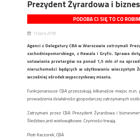
Prezydent Żyrardowa i bizne
PODOBA CI SIĘ TO CO ROBI
13 lipca 2018
Agenci z Delegatury CBA w Warszawie zatrzymali Pre
zachodniopomorskiego, z Rewala i Gryfic. Sprawa doty
ustawiania przetargów na ponad 1,5 mln zł na sprze
nieruchomości będących w użytkowaniu wieczystym Żyr
wcześniej ośrodek wypoczynkowy miasta.
Funkcjonariusze CBA przeszukują kilkanaście miejsc m.in.
prowadzenia działalności gospodarczej zatrzymanych osób
Zatrzymani przez CBA Prezydent Żyrardowa i biznesmen
Śledztwo jest wielowątkowe. Czynności trwają.
Piotr Kaczorek, CBA