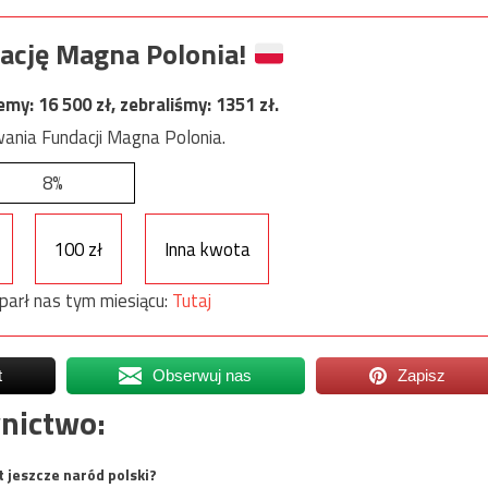
ację Magna Polonia!
jemy:
16 500
zł, zebraliśmy:
1351
zł.
ania Fundacji Magna Polonia.
8%
100 zł
Inna kwota
parł nas tym miesiącu:
Tutaj
t
Obserwuj nas
Zapisz
nictwo:
t jeszcze naród polski?