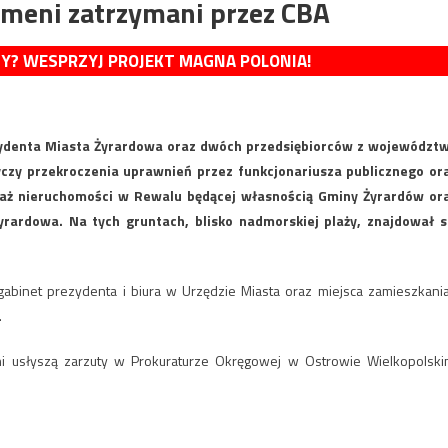
smeni zatrzymani przez CBA
MY? WESPRZYJ PROJEKT MAGNA POLONIA!
zydenta Miasta Żyrardowa oraz dwóch przedsiębiorców z województ
czy przekroczenia uprawnień przez funkcjonariusza publicznego or
daż nieruchomości w Rewalu będącej własnością Gminy Żyrardów or
ardowa. Na tych gruntach, blisko nadmorskiej plaży, znajdował s
 gabinet prezydenta i biura w Urzędzie Miasta oraz miejsca zamieszkania
.
i usłyszą zarzuty w Prokuraturze Okręgowej w Ostrowie Wielkopolski