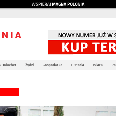
W
S
P
I
E
R
A
J
M
A
G
N
A
P
O
L
O
N
I
A
& Holocher
Żydzi
Gospodarka
Historia
Wiara
Po