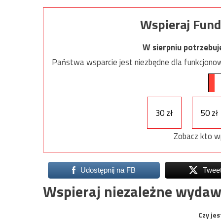
Wspieraj Fund
W sierpniu potrzebu
Państwa wsparcie jest niezbędne dla funkcjonow
30 zł
50 zł
Zobacz kto w
Udostępnij na FB
Twee
Wspieraj niezależne wydaw
Czy jes