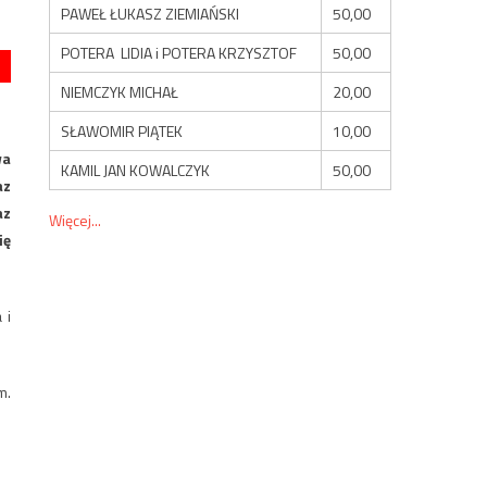
PAWEŁ ŁUKASZ ZIEMIAŃSKI
50,00
POTERA LIDIA i POTERA KRZYSZTOF
50,00
NIEMCZYK MICHAŁ
20,00
SŁAWOMIR PIĄTEK
10,00
wa
KAMIL JAN KOWALCZYK
50,00
az
az
Więcej...
ię
 i
m.