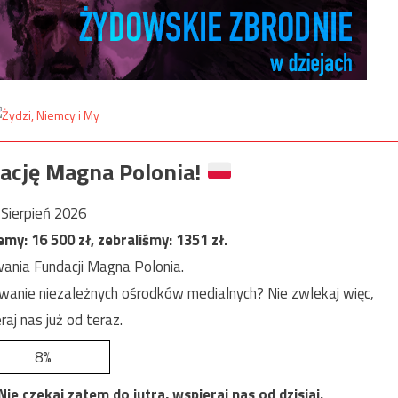
ację Magna Polonia!
Sierpień 2026
jemy:
16 500
zł, zebraliśmy:
1351
zł.
ania Fundacji Magna Polonia.
anie niezależnych ośrodków medialnych? Nie zwlekaj więc,
raj nas już od teraz.
8%
e czekaj zatem do jutra, wspieraj nas od dzisiaj.