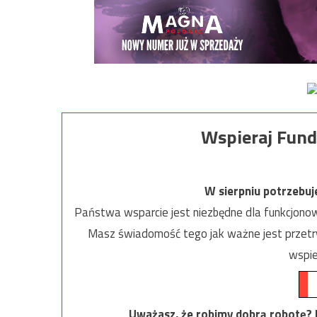
Wspieraj Fund
W sierpniu potrzebu
Państwa wsparcie jest niezbędne dla funkcjonow
Masz świadomość tego jak ważne jest przetrw
wspie
Uważasz, że robimy dobrą robotę? Ni