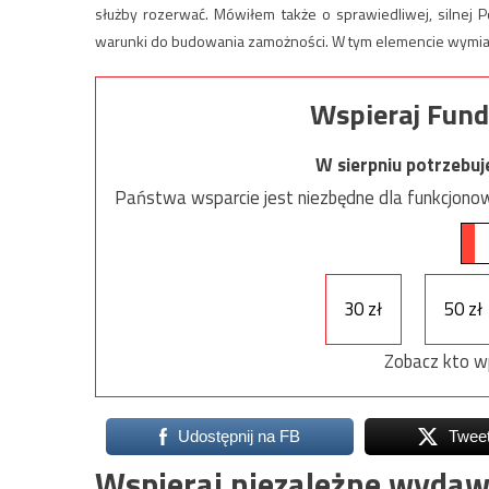
służby rozerwać. Mówiłem także o sprawiedliwej, silnej 
warunki do budowania zamożności. W tym elemencie wymia
Wspieraj Fund
W sierpniu potrzebu
Państwa wsparcie jest niezbędne dla funkcjonow
30 zł
50 zł
Zobacz kto w
Udostępnij na FB
Twee
Wspieraj niezależne wydaw