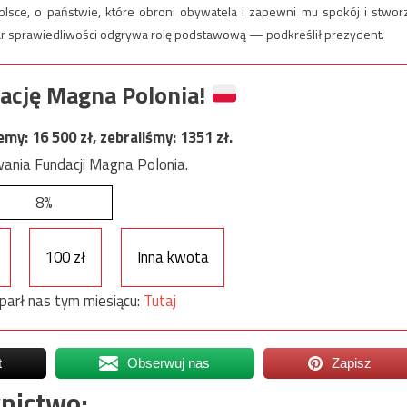
Polsce, o państwie, które obroni obywatela i zapewni mu spokój i stwor
r sprawiedliwości odgrywa rolę podstawową — podkreślił prezydent.
ację Magna Polonia!
jemy:
16 500
zł, zebraliśmy:
1351
zł.
ania Fundacji Magna Polonia.
8%
100 zł
Inna kwota
parł nas tym miesiącu:
Tutaj
t
Obserwuj nas
Zapisz
nictwo: