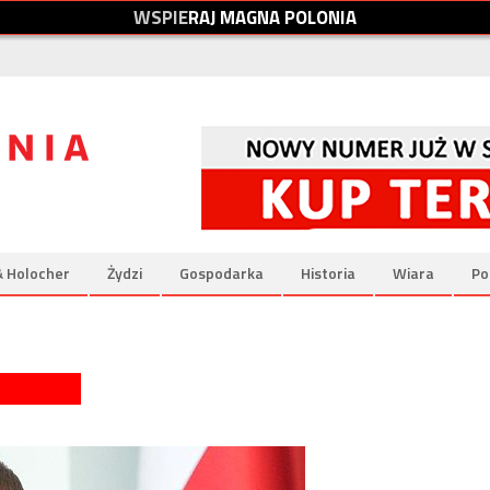
W
S
P
I
E
R
A
J
M
A
G
N
A
P
O
L
O
N
I
A
& Holocher
Żydzi
Gospodarka
Historia
Wiara
Po