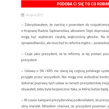
PODOBA CI SIĘ TO CO ROBI
24 lipca 2017
– Zdecydowałem, że zwrócę z powrotem do rozpatrzenia 
o Krajowej Radzie Sądownictwa, albowiem Sejm doprowadz
mogą być wybierani zwykłą większością głosów. Na t
sprawiedliwości, ale musi być to reforma mądra – powiedzi
– Czuje jako prezydent, że ta reforma, w tej postaci p
prezydent.
– Ustawy o SN i KRS nie staną się częścią polskiego sys
przyjęte przez wszystkich. Nie mogą one wzbudzać kontrow
dokonać poprawy tych ustaw w ramach prezydenckiej inicja
obywateli, żeby była bezpieczna i taka, w której ludzie będ
– W czasie kampanii prezydenckiej podkreślałem, że prez
silny mandat. Mówiłem również, że prezydent powinien s