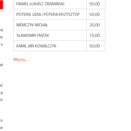
PAWEŁ ŁUKASZ ZIEMIAŃSKI
50,00
POTERA LIDIA i POTERA KRZYSZTOF
50,00
NIEMCZYK MICHAŁ
20,00
wę
SŁAWOMIR PIĄTEK
10,00
ie
ru
KAMIL JAN KOWALCZYK
50,00
Więcej...
ał
ać
cę
ch
zo
ie