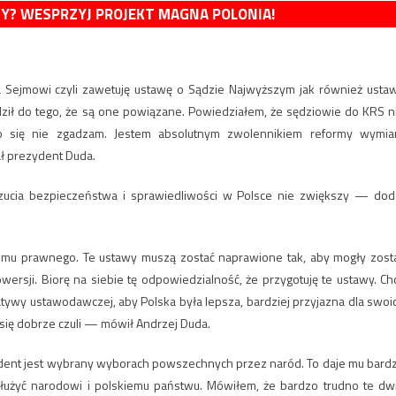
MY? WESPRZYJ PROJEKT MAGNA POLONIA!
Sejmowi czyli zawetuję ustawę o Sądzie Najwyższym jak również usta
ił do tego, że są one powiązane. Powiedziałem, że sędziowie do KRS n
o się nie zgadzam. Jestem absolutnym zwolennikiem reformy wymia
ał prezydent Duda.
oczucia bezpieczeństwa i sprawiedliwości w Polsce nie zwiększy — dod
temu prawnego. Te ustawy muszą zostać naprawione tak, aby mogły zost
ersji. Biorę na siebie tę odpowiedzialność, że przygotuję te ustawy. Ch
tywy ustawodawczej, aby Polska była lepsza, bardziej przyjazna dla swoi
ą się dobrze czuli — mówił Andrzej Duda.
ydent jest wybrany wyborach powszechnych przez naród. To daje mu bard
łużyć narodowi i polskiemu państwu. Mówiłem, że bardzo trudno te dw