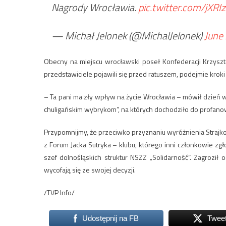
Nagrody Wrocławia.
pic.twitter.com/jXRI
— Michał Jelonek (@MichalJelonek)
June
Obecny na miejscu wrocławski poseł Konfederacji Krzysztof 
przedstawiciele pojawili się przed ratuszem, podejmie krok
– Ta pani ma zły wpływ na życie Wrocławia – mówił dzień w
chuligańskim wybrykom”, na których dochodziło do profan
Przypomnijmy, że przeciwko przyznaniu wyróżnienia Strajkow
z Forum Jacka Sutryka – klubu, którego inni członkowie zg
szef dolnośląskich struktur NSZZ „Solidarność”. Zagroził 
wycofają się ze swojej decyzji.
/TVP Info/
Udostępnij na FB
Twee