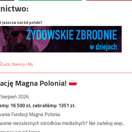
nictwo:
t jeszcze naród polski?
ację Magna Polonia!
Sierpień 2026
jemy:
16 500
zł, zebraliśmy:
1351
zł.
ania Fundacji Magna Polonia.
anie niezależnych ośrodków medialnych? Nie zwlekaj więc,
raj nas już od teraz.