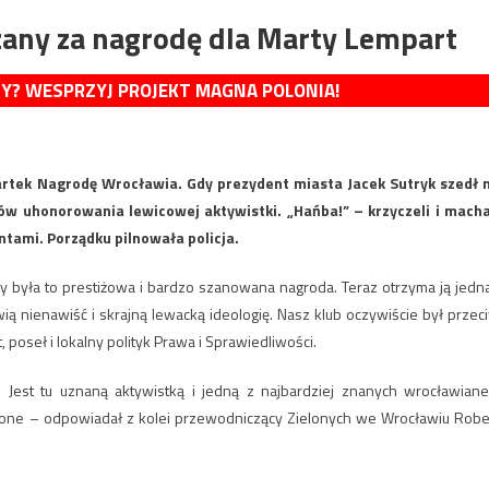
any za nagrodę dla Marty Lempart
MY? WESPRZYJ PROJEKT MAGNA POLONIA!
rtek Nagrodę Wrocławia. Gdy prezydent miasta Jacek Sutryk szedł 
ów uhonorowania lewicowej aktywistki. „Hańba!” – krzyczeli i macha
tami. Porządku pilnowała policja.
ory była to prestiżowa i bardzo szanowana nagroda. Teraz otrzyma ją jedn
ewią nienawiść i skrajną lewacką ideologię. Nasz klub oczywiście był przec
poseł i lokalny polityk Prawa i Sprawiedliwości.
Jest tu uznaną aktywistką i jedną z najbardziej znanych wrocławiane
dnione – odpowiadał z kolei przewodniczący Zielonych we Wrocławiu Robe