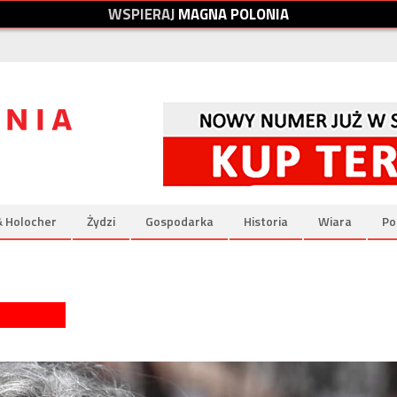
W
S
P
I
E
R
A
J
M
A
G
N
A
P
O
L
O
N
I
A
& Holocher
Żydzi
Gospodarka
Historia
Wiara
Po