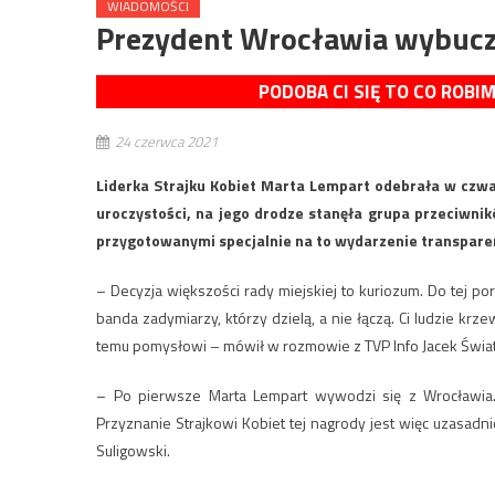
WIADOMOŚCI
Prezydent Wrocławia wybucz
PODOBA CI SIĘ TO CO ROBI
24 czerwca 2021
Liderka Strajku Kobiet Marta Lempart odebrała w czwa
uroczystości, na jego drodze stanęła grupa przeciwnik
przygotowanymi specjalnie na to wydarzenie transparen
– Decyzja większości rady miejskiej to kuriozum. Do tej p
banda zadymiarzy, którzy dzielą, a nie łączą. Ci ludzie krz
temu pomysłowi – mówił w rozmowie z TVP Info Jacek Świat, 
– Po pierwsze Marta Lempart wywodzi się z Wrocławia. 
Przyznanie Strajkowi Kobiet tej nagrody jest więc uzasa
Suligowski.