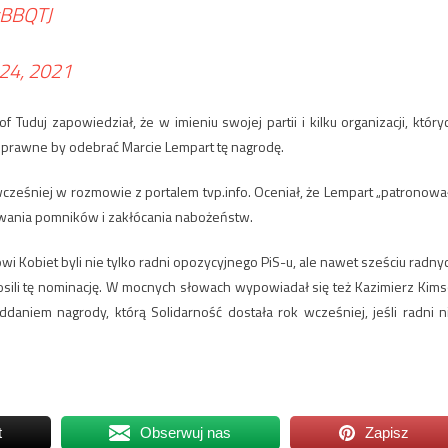
zBBQTJ
 24, 2021
Tuduj zapowiedział, że w imieniu swojej partii i kilku organizacji, który
i prawne by odebrać Marcie Lempart tę nagrodę.
cześniej w rozmowie z portalem tvp.info. Oceniał, że Lempart „patronowa
owania pomników i zakłócania nabożeństw.
i Kobiet byli nie tylko radni opozycyjnego PiS-u, ale nawet sześciu radny
łosili tę nominację. W mocnych słowach wypowiadał się też Kazimierz Kims
oddaniem nagrody, którą Solidarność dostała rok wcześniej, jeśli radni n
t
Obserwuj nas
Zapisz