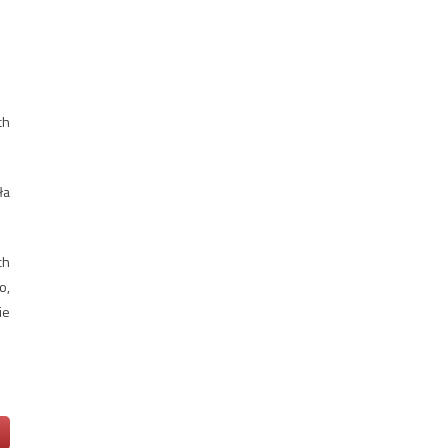
ch
ła
ch
o,
ie