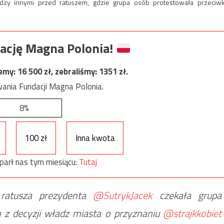
iędzy innymi przed ratuszem, gdzie grupa osób protestowała przeciw
ację Magna Polonia!
jemy:
16 500
zł, zebraliśmy:
1351
zł.
ania Fundacji Magna Polonia.
8%
100 zł
Inna kwota
parł nas tym miesiącu:
Tutaj
 ratusza prezydenta
@SutrykJacek
czekała grupa
 z decyzji władz miasta o przyznaniu
@strajkkobiet