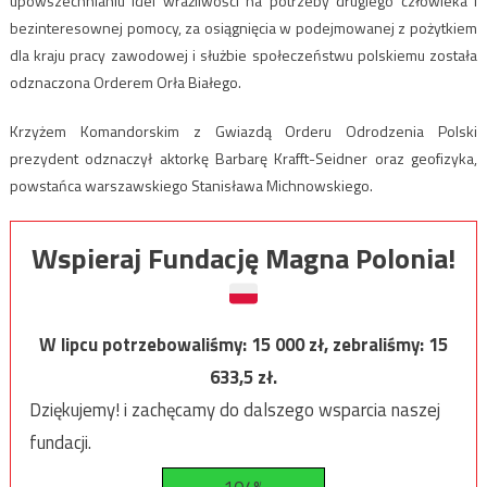
upowszechnianiu idei wrażliwości na potrzeby drugiego człowieka i
bezinteresownej pomocy, za osiągnięcia w podejmowanej z pożytkiem
dla kraju pracy zawodowej i służbie społeczeństwu polskiemu została
odznaczona Orderem Orła Białego.
Krzyżem Komandorskim z Gwiazdą Orderu Odrodzenia Polski
prezydent odznaczył aktorkę Barbarę Krafft-Seidner oraz geofizyka,
powstańca warszawskiego Stanisława Michnowskiego.
Wspieraj Fundację Magna Polonia!
W lipcu potrzebowaliśmy:
15 000
zł, zebraliśmy:
15
633,5
zł.
Dziękujemy! i zachęcamy do dalszego wsparcia naszej
fundacji.