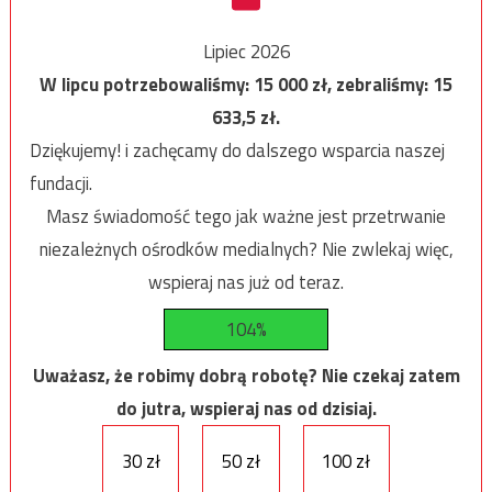
Lipiec 2026
W lipcu potrzebowaliśmy:
15 000
zł, zebraliśmy:
15
633,5
zł.
Dziękujemy! i zachęcamy do dalszego wsparcia naszej
fundacji.
Masz świadomość tego jak ważne jest przetrwanie
niezależnych ośrodków medialnych? Nie zwlekaj więc,
wspieraj nas już od teraz.
104%
Uważasz, że robimy dobrą robotę? Nie czekaj zatem
do jutra, wspieraj nas od dzisiaj.
30 zł
50 zł
100 zł