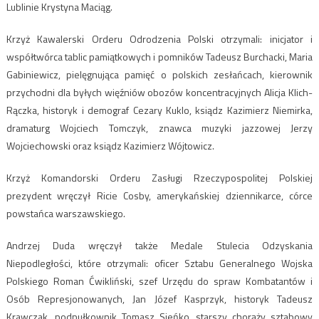
Lublinie Krystyna Maciąg.
Krzyż Kawalerski Orderu Odrodzenia Polski otrzymali: inicjator i
współtwórca tablic pamiątkowych i pomników Tadeusz Burchacki, Maria
Gabiniewicz, pielęgnująca pamięć o polskich zesłańcach, kierownik
przychodni dla byłych więźniów obozów koncentracyjnych Alicja Klich-
Rączka, historyk i demograf Cezary Kuklo, ksiądz Kazimierz Niemirka,
dramaturg Wojciech Tomczyk, znawca muzyki jazzowej Jerzy
Wojciechowski oraz ksiądz Kazimierz Wójtowicz.
Krzyż Komandorski Orderu Zasługi Rzeczypospolitej Polskiej
prezydent wręczył Ricie Cosby, amerykańskiej dziennikarce, córce
powstańca warszawskiego.
Andrzej Duda wręczył także Medale Stulecia Odzyskania
Niepodległości, które otrzymali: oficer Sztabu Generalnego Wojska
Polskiego Roman Ćwikliński, szef Urzędu do spraw Kombatantów i
Osób Represjonowanych, Jan Józef Kasprzyk, historyk Tadeusz
Krawczak, podpułkownik Tomasz Sieńko, starszy chorąży sztabowy