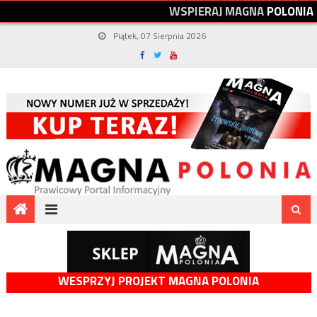
W
S
P
I
E
R
A
J
M
A
G
N
A
P
O
L
O
N
I
A
Piątek, 07 Sierpnia 2026
WESPRZYJ PROJEKT MAGNA POLONIA