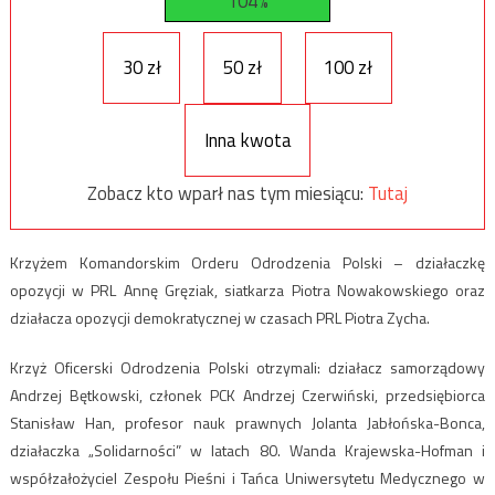
104%
30 zł
50 zł
100 zł
Inna kwota
Zobacz kto wparł nas tym miesiącu:
Tutaj
Krzyżem Komandorskim Orderu Odrodzenia Polski – działaczkę
opozycji w PRL Annę Gręziak, siatkarza Piotra Nowakowskiego oraz
działacza opozycji demokratycznej w czasach PRL Piotra Zycha.
Krzyż Oficerski Odrodzenia Polski otrzymali: działacz samorządowy
Andrzej Bętkowski, członek PCK Andrzej Czerwiński, przedsiębiorca
Stanisław Han, profesor nauk prawnych Jolanta Jabłońska-Bonca,
działaczka „Solidarności” w latach 80. Wanda Krajewska-Hofman i
współzałożyciel Zespołu Pieśni i Tańca Uniwersytetu Medycznego w